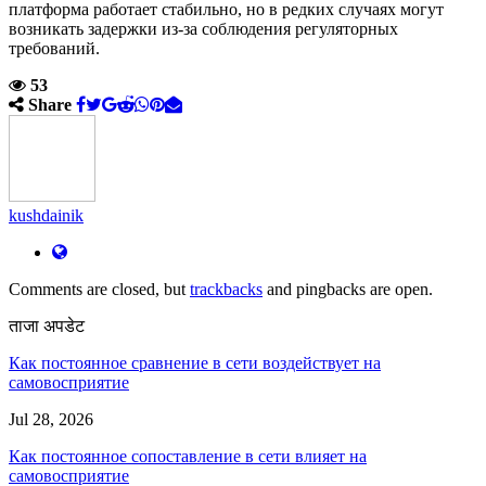
платформа работает стабильно, но в редких случаях могут
возникать задержки из‑за соблюдения регуляторных
требований.
53
Share
kushdainik
Comments are closed, but
trackbacks
and pingbacks are open.
ताजा अपडेट
Как постоянное сравнение в сети воздействует на
самовосприятие
Jul 28, 2026
Как постоянное сопоставление в сети влияет на
самовосприятие