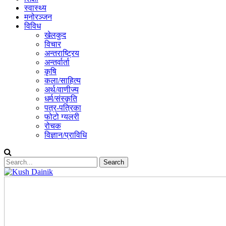
स्वास्थ्य
मनोरञ्जन
विविध
खेलकुद
विचार
अन्तराष्ट्रिय
अन्तर्वार्ता
कृषि
कला/साहित्य
अर्थ/वाणीज्य
धर्म/संस्कृति
पत्र-पत्रिका
फोटो ग्यलरी
रोचक
विज्ञान/प्राविधि