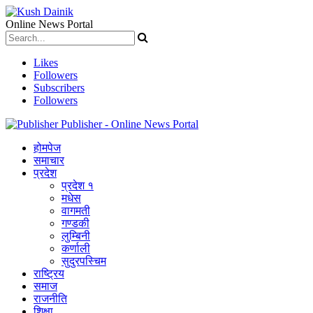
Online News Portal
Likes
Followers
Subscribers
Followers
Publisher - Online News Portal
होमपेज
समाचार
प्रदेश
प्रदेश १
मधेस
वागमती
गण्डकी
लुम्बिनी
कर्णाली
सुदुरपस्चिम
राष्ट्रिय
समाज
राजनीति
शिक्षा