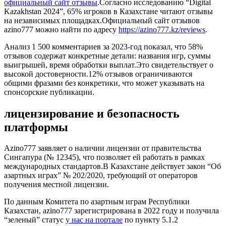
официальный сайт отзывы
.Согласно исследованию “Digital
Kazakhstan 2024”, 65% игроков в Казахстане читают отзывы
на независимых площадках.Официальный сайт отзывов
azino777 можно найти по адресу
https://azino777.kz/reviews
.
Анализ 1 500 комментариев за 2023‑год показал, что 58%
отзывов содержат конкретные детали: названия игр, суммы
выигрышей, время обработки выплат.Это свидетельствует о
высокой достоверности.12% отзывов ограничиваются
общими фразами без конкретики, что может указывать на
спонсорские публикации.
лицензирование и безопасность
платформы
Azino777 заявляет о наличии лицензии от правительства
Сингапура (№ 12345), что позволяет ей работать в рамках
международных стандартов.В Казахстане действует закон “Об
азартных играх” № 202/2020, требующий от операторов
получения местной лицензии.
По данным Комитета по азартным играм Республики
Казахстан, azino777 зарегистрирована в 2022 году и получила
“зеленый” статус
у нас на портале
по пункту 5.1.2