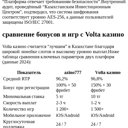
“Платформа отвечает требованиям безопасности”.Внутренний
аудит, проведённый “Казахстанским Инвестиционным
Центром”, подтвердил, что система шифрования
соответствует уровню AES‑256, а данные пользователей
защищены ISO/IEC 27001.
сравнение бонусов и игр с Volta казино
Volta казино считается “лучшим” в Казахстане благодаря
широкой линейке слотов и высокому уровню выплат.Ниже
таблица сравнения ключевых параметров двух платформ
(данные 2024):
Показатель
azino777
Volta казино
Средний RTP
96,2%
96,8%
100% + 50
150% + 30
Бонус при регистрации
фрибет
фрибет
Минимальная ставка
5 тг
10 тг
Скорость выплат
2‑3 ч
1‑2 ч
Количество игр
1 200+
1 500+
Мобильное приложение
iOS/Android
iOS/Android
Круглосуточная
24 / 7
24 / 7
поддержка