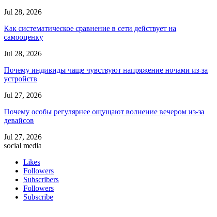
Jul 28, 2026
Как систематическое сравнение в сети действует на
самооценку
Jul 28, 2026
Почему индивиды чаще чувствуют напряжение ночами из-за
устройств
Jul 27, 2026
Почему особы регулярнее ощущают волнение вечером из-за
девайсов
Jul 27, 2026
social media
Likes
Followers
Subscribers
Followers
Subscribe