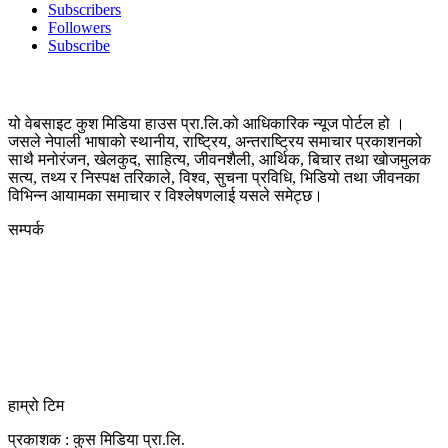
Subscribers
Followers
Subscribe
यो वेबसाइट कुश मिडिया हाउस प्रा.लि.को आधिकारिक न्यूज पोर्टल हो ।
जसले नेपाली भाषाको स्थानीय, राष्ट्रिय, अन्तराष्ट्रिय समाचार प्रकाशनको
साथै मनोरंजन, खेलकुद, साहित्य, जीवनशैली, आर्थिक, बिचार तथा खोजमुलक
सत्य, तथ्य र निस्पक्ष तरिकाले, विश्व, सुचना प्रविधि, भिडियो तथा जीवनका
विभिन्न आयामका समाचार र विश्लेषणलाई यसले समेट्छ।
सम्पर्क
कुस मिडिया प्रा‍.लि.
दर्ता नं. २८३५४५/०७८/०७९
कलैया उपमहानगरपालिका-२३, बारा
बारा 44400
kushdainik@gmail.com
+977-9855034640
http://kushdainik.com/
हाम्रो टिम
प्रकाशक : कुस मिडिया प्रा‍.लि.