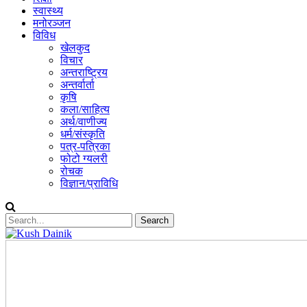
स्वास्थ्य
मनोरञ्जन
विविध
खेलकुद
विचार
अन्तराष्ट्रिय
अन्तर्वार्ता
कृषि
कला/साहित्य
अर्थ/वाणीज्य
धर्म/संस्कृति
पत्र-पत्रिका
फोटो ग्यलरी
रोचक
विज्ञान/प्राविधि