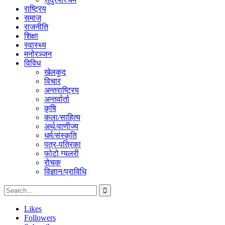
राष्ट्रिय
समाज
राजनीति
शिक्षा
स्वास्थ्य
मनोरञ्जन
विविध
खेलकुद
विचार
अन्तराष्ट्रिय
अन्तर्वार्ता
कृषि
कला/साहित्य
अर्थ/वाणीज्य
धर्म/संस्कृति
पत्र-पत्रिका
फोटो ग्यलरी
रोचक
विज्ञान/प्राविधि
Likes
Followers