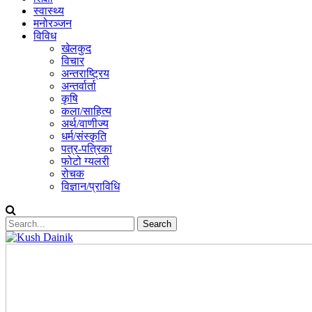
स्वास्थ्य
मनोरञ्जन
विविध
खेलकुद
विचार
अन्तराष्ट्रिय
अन्तर्वार्ता
कृषि
कला/साहित्य
अर्थ/वाणीज्य
धर्म/संस्कृति
पत्र-पत्रिका
फोटो ग्यलरी
रोचक
विज्ञान/प्राविधि