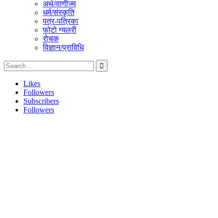
अर्थ/वाणीज्य
धर्म/संस्कृति
पत्र-पत्रिका
फोटो ग्यलरी
रोचक
विज्ञान/प्राविधि
Likes
Followers
Subscribers
Followers