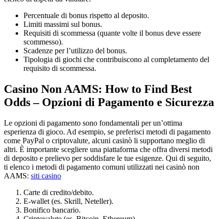
Percentuale di bonus rispetto al deposito.
Limiti massimi sul bonus.
Requisiti di scommessa (quante volte il bonus deve essere
scommesso).
Scadenze per l’utilizzo del bonus.
Tipologia di giochi che contribuiscono al completamento del
requisito di scommessa.
Casino Non AAMS: How to Find Best
Odds – Opzioni di Pagamento e Sicurezza
Le opzioni di pagamento sono fondamentali per un’ottima
esperienza di gioco. Ad esempio, se preferisci metodi di pagamento
come PayPal o criptovalute, alcuni casinò li supportano meglio di
altri. È importante scegliere una piattaforma che offra diversi metodi
di deposito e prelievo per soddisfare le tue esigenze. Qui di seguito,
ti elenco i metodi di pagamento comuni utilizzati nei casinò non
AAMS:
siti casino
Carte di credito/debito.
E-wallet (es. Skrill, Neteller).
Bonifico bancario.
Criptovalute (es. Bitcoin, Ethereum).