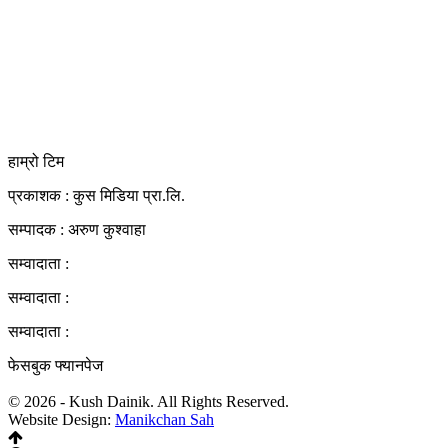
कुस मिडिया प्रा‍.लि.
दर्ता नं. २८३५४५/०७८/०७९
कलैया उपमहानगरपालिका-२३, बारा
बारा 44400
kushdainik@gmail.com
+977-9855034640
http://kushdainik.com/
हाम्रो टिम
प्रकाशक : कुस मिडिया प्रा‍.लि.
सम्पादक : अरुण कुश्वाहा
सम्वादाता :
सम्वादाता :
सम्वादाता :
फेसबुक फ्यानपेज
© 2026 - Kush Dainik. All Rights Reserved.
Website Design:
Manikchan Sah