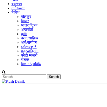
स्वास्थ्य
मनोरञ्जन
विविध
खेलकुद
विचार
अन्तराष्ट्रिय
अन्तर्वार्ता
कृषि
कला/साहित्य
अर्थ/वाणीज्य
धर्म/संस्कृति
पत्र-पत्रिका
फोटो ग्यलरी
रोचक
विज्ञान/प्राविधि