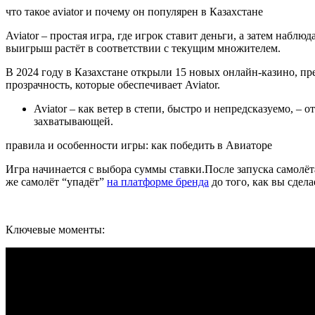
что такое aviator и почему он популярен в Казахстане
Aviator – простая игра, где игрок ставит деньги, а затем набл
выигрыш растёт в соответствии с текущим множителем.
В 2024 году в Казахстане открыли 15 новых онлайн‑казино, пр
прозрачность, которые обеспечивает Aviator.
Aviator – как ветер в степи, быстро и непредсказуемо, 
захватывающей.
правила и особенности игры: как победить в Авиаторе
Игра начинается с выбора суммы ставки.После запуска самолё
же самолёт “упадёт”
на платформе бренда
до того, как вы сдела
Ключевые моменты: