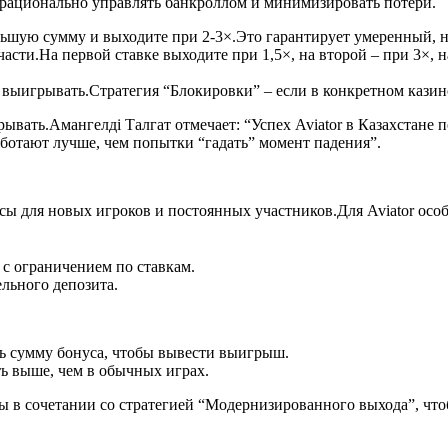
е рационально управлять банкроллом и минимизировать потери.
льшую сумму и выходите при 2-3×.Это гарантирует умеренный, н
асти.На первой ставке выходите при 1,5×, на второй – при 3×, н
выигрывать.Стратегия “Блокировки” – если в конкретном казино 
ывать.Амангелді Талгат отмечает: “Успех Aviator в Казахстане п
аботают лучше, чем попытки “гадать” момент падения”.
ы для новых игроков и постоянных участников.Для Aviator осо
 с ограничением по ставкам.
ельного депозита.
ь сумму бонуса, чтобы вывести выигрыш.
ь выше, чем в обычных играх.
ы в сочетании со стратегией “Модернизированного выхода”, чт