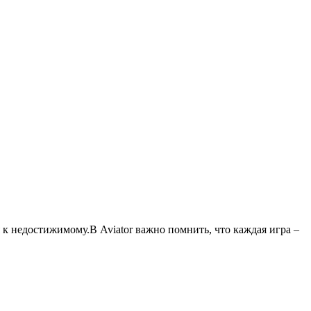
 к недостижимому.В Aviator важно помнить, что каждая игра –