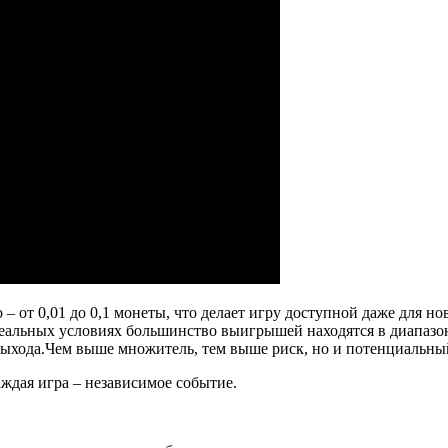
– от 0,01 до 0,1 монеты, что делает игру доступной даже для но
альных условиях большинство выигрышей находятся в диапазоне
выхода.Чем выше множитель, тем выше риск, но и потенциальн
ждая игра – независимое событие.