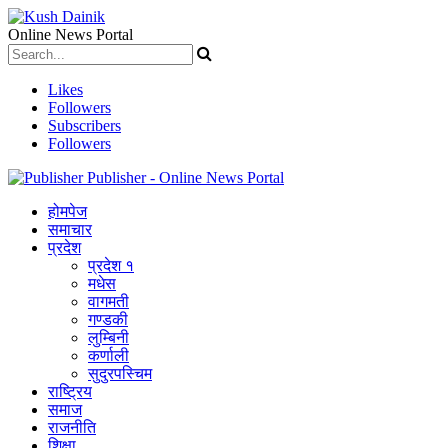
Online News Portal
Likes
Followers
Subscribers
Followers
Publisher - Online News Portal
होमपेज
समाचार
प्रदेश
प्रदेश १
मधेस
वागमती
गण्डकी
लुम्बिनी
कर्णाली
सुदुरपस्चिम
राष्ट्रिय
समाज
राजनीति
शिक्षा