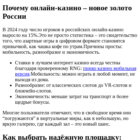
Почему онлайн‑казино – новое золото
России
В 2024 году число игроков в российских онлайн‑казино
выросло на 15%.Это не просто статистика – это свидетельство
того, что азартные игры в цифровом формате становятся
привычкой, как чашка кофе по утрам.Причины просты:
мобильность, разнообразие и экономичность.
Ставки в лучшем интернет казино всегда честны
благодаря проверенному RNG:
пинко казино мобильная
версия
.Мобильность: можно играть в любой момент, не
выходя из дома.
Разнообразие: от классических слотов до VR‑слотов и
блокчейн‑слотов.
Экономичность: меньше затрат на транспорт и более
щедрые бонусы.
Многие пользователи отмечают, что в свободное время они
“погружаются” в виртуальные миры, как в небольшую, но
яркую галерею, где каждый зал – это новый шанс.
Как выбрать надёжную площадку: