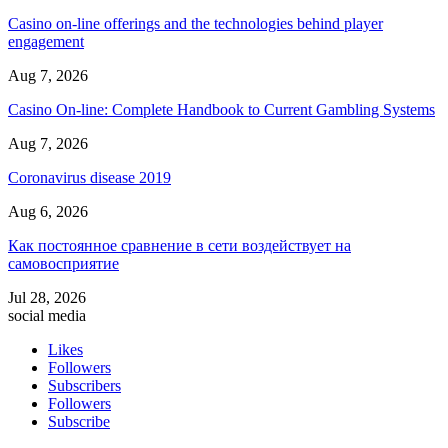
Casino on-line offerings and the technologies behind player
engagement
Aug 7, 2026
Casino On-line: Complete Handbook to Current Gambling Systems
Aug 7, 2026
Coronavirus disease 2019
Aug 6, 2026
Как постоянное сравнение в сети воздействует на
самовосприятие
Jul 28, 2026
social media
Likes
Followers
Subscribers
Followers
Subscribe