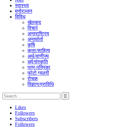
स्वास्थ्य
मनोरञ्जन
विविध
खेलकुद
विचार
अन्तराष्ट्रिय
अन्तर्वार्ता
कृषि
कला/साहित्य
अर्थ/वाणीज्य
धर्म/संस्कृति
पत्र-पत्रिका
फोटो ग्यलरी
रोचक
विज्ञान/प्राविधि
Likes
Followers
Subscribers
Followers