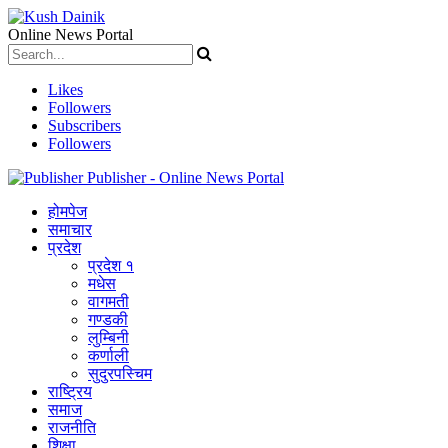
Online News Portal
Likes
Followers
Subscribers
Followers
Publisher - Online News Portal
होमपेज
समाचार
प्रदेश
प्रदेश १
मधेस
वागमती
गण्डकी
लुम्बिनी
कर्णाली
सुदुरपस्चिम
राष्ट्रिय
समाज
राजनीति
शिक्षा