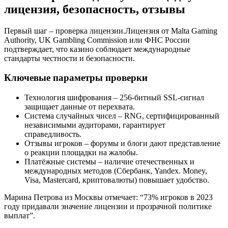
лицензия, безопасность, отзывы
Первый шаг – проверка лицензии.Лицензия от Malta Gaming
Authority, UK Gambling Commission или ФНС России
подтверждает, что казино соблюдает международные
стандарты честности и безопасности.
Ключевые параметры проверки
Технология шифрования – 256‑битный SSL‑сигнал
защищает данные от перехвата.
Система случайных чисел – RNG, сертифицированный
независимыми аудиторами, гарантирует
справедливость.
Отзывы игроков – форумы и блоги дают представление
о реакции площадки на жалобы.
Платёжные системы – наличие отечественных и
международных методов (Сбербанк, Yandex. Money,
Visa, Mastercard, криптовалюты) повышает удобство.
Марина Петрова из Москвы отмечает: “73% игроков в 2023
году придавали значение лицензии и прозрачной политике
выплат”.