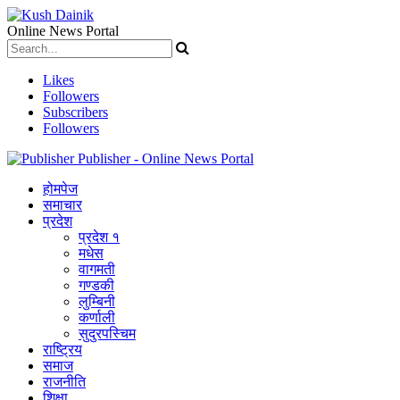
Online News Portal
Likes
Followers
Subscribers
Followers
Publisher - Online News Portal
होमपेज
समाचार
प्रदेश
प्रदेश १
मधेस
वागमती
गण्डकी
लुम्बिनी
कर्णाली
सुदुरपस्चिम
राष्ट्रिय
समाज
राजनीति
शिक्षा