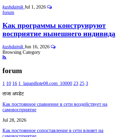
kushdainik
Jul 1, 2026
forum
Как программы конструируют
восприятие нынешнего индивида
kushdainik
Jun 16, 2026
Browsing Category
forum
1
10
16
1_lapapillote08.com_10000
23
25
3
ताजा अपडेट
Как постоянное сравнение в сети воздействует на
самовосприятие
Jul 28, 2026
Как постоянное сопоставление в сети влияет на
самовосприятие