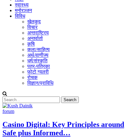
स्वास्थ्य
मनोरञ्जन
विविध
खेलकुद
विचार
अन्तराष्ट्रिय
अन्तर्वार्ता
कृषि
कला/साहित्य
अर्थ/वाणीज्य
धर्म/संस्कृति
पत्र-पत्रिका
फोटो ग्यलरी
रोचक
विज्ञान/प्राविधि
forum
Casino Digital: Key Principles around
Safe plus Informed…