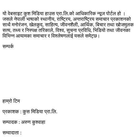
यो वेबसाइट कुश मिडिया हाउस प्रा.लि.को आधिकारिक न्यूज पोर्टल हो ।
जसले नेपाली भाषाको स्थानीय, राष्ट्रिय, अन्तराष्ट्रिय समाचार प्रकाशनको
साथै मनोरंजन, खेलकुद, साहित्य, जीवनशैली, आर्थिक, बिचार तथा खोजमुलक
सत्य, तथ्य र निस्पक्ष तरिकाले, विश्व, सुचना प्रविधि, भिडियो तथा जीवनका
विभिन्न आयामका समाचार र विश्लेषणलाई यसले समेट्छ।
सम्पर्क
कुस मिडिया प्रा‍.लि.
दर्ता नं. २८३५४५/०७८/०७९
कलैया उपमहानगरपालिका-२३, बारा
बारा 44400
kushdainik@gmail.com
+977-9855034640
http://kushdainik.com/
हाम्रो टिम
प्रकाशक : कुस मिडिया प्रा‍.लि.
सम्पादक : अरुण कुश्वाहा
सम्वादाता :