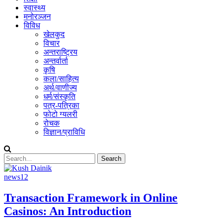
स्वास्थ्य
मनोरञ्जन
विविध
खेलकुद
विचार
अन्तराष्ट्रिय
अन्तर्वार्ता
कृषि
कला/साहित्य
अर्थ/वाणीज्य
धर्म/संस्कृति
पत्र-पत्रिका
फोटो ग्यलरी
रोचक
विज्ञान/प्राविधि
news12
Transaction Framework in Online
Casinos: An Introduction