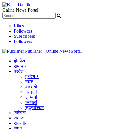
Online News Portal
Likes
Followers
Subscribers
Followers
Publisher - Online News Portal
होमपेज
समाचार
प्रदेश
प्रदेश १
मधेस
वागमती
गण्डकी
लुम्बिनी
कर्णाली
सुदुरपस्चिम
राष्ट्रिय
समाज
राजनीति
शिक्षा