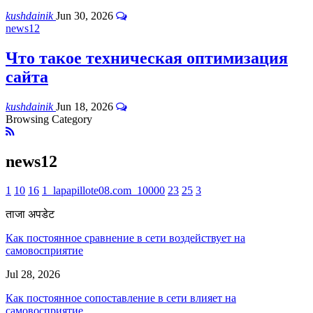
kushdainik
Jun 30, 2026
news12
Что такое техническая оптимизация
сайта
kushdainik
Jun 18, 2026
Browsing Category
news12
1
10
16
1_lapapillote08.com_10000
23
25
3
ताजा अपडेट
Как постоянное сравнение в сети воздействует на
самовосприятие
Jul 28, 2026
Как постоянное сопоставление в сети влияет на
самовосприятие