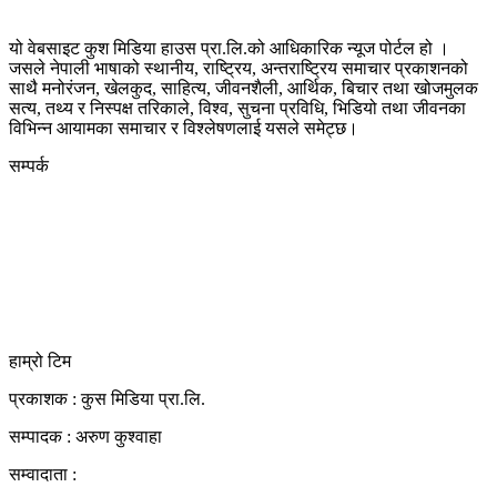
यो वेबसाइट कुश मिडिया हाउस प्रा.लि.को आधिकारिक न्यूज पोर्टल हो ।
जसले नेपाली भाषाको स्थानीय, राष्ट्रिय, अन्तराष्ट्रिय समाचार प्रकाशनको
साथै मनोरंजन, खेलकुद, साहित्य, जीवनशैली, आर्थिक, बिचार तथा खोजमुलक
सत्य, तथ्य र निस्पक्ष तरिकाले, विश्व, सुचना प्रविधि, भिडियो तथा जीवनका
विभिन्न आयामका समाचार र विश्लेषणलाई यसले समेट्छ।
सम्पर्क
कुस मिडिया प्रा‍.लि.
दर्ता नं. २८३५४५/०७८/०७९
कलैया उपमहानगरपालिका-२३, बारा
बारा 44400
kushdainik@gmail.com
+977-9855034640
http://kushdainik.com/
हाम्रो टिम
प्रकाशक : कुस मिडिया प्रा‍.लि.
सम्पादक : अरुण कुश्वाहा
सम्वादाता :