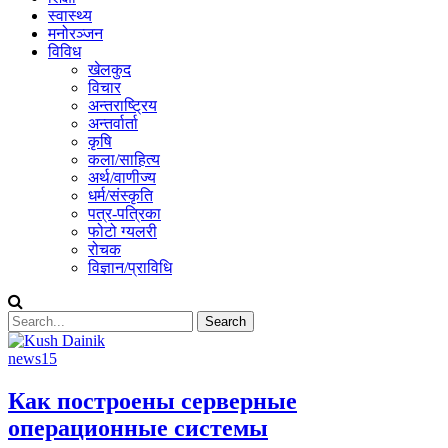
स्वास्थ्य
मनोरञ्जन
विविध
खेलकुद
विचार
अन्तराष्ट्रिय
अन्तर्वार्ता
कृषि
कला/साहित्य
अर्थ/वाणीज्य
धर्म/संस्कृति
पत्र-पत्रिका
फोटो ग्यलरी
रोचक
विज्ञान/प्राविधि
news15
Как построены серверные
операционные системы