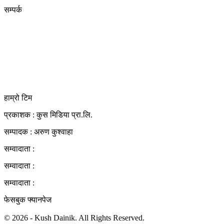
सम्पर्क
कुस मिडिया प्रा‍.लि.
दर्ता नं. २८३५४५/०७८/०७९
कलैया उपमहानगरपालिका-२३, बारा
बारा 44400
kushdainik@gmail.com
+977-9855034640
http://kushdainik.com/
हाम्रो टिम
प्रकाशक : कुस मिडिया प्रा‍.लि.
सम्पादक : अरुण कुश्वाहा
सम्वादाता :
सम्वादाता :
सम्वादाता :
फेसबुक फ्यानपेज
© 2026 - Kush Dainik. All Rights Reserved.