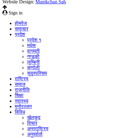
Website Design:
Manikchan Sah
Sign in
होमपेज
समाचार
प्रदेश
प्रदेश १
मधेस
वागमती
गण्डकी
लुम्बिनी
कर्णाली
सुदुरपस्चिम
राष्ट्रिय
समाज
राजनीति
शिक्षा
स्वास्थ्य
मनोरञ्जन
विविध
खेलकुद
विचार
अन्तराष्ट्रिय
अन्तर्वार्ता