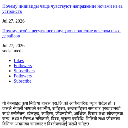
Почему индивиды чаще чувствуют напряжение ночами из-за
устройств
Jul 27, 2026
Почему особы регулярнее ощущают волнение вечером из-за
девайсов
Jul 27, 2026
social media
Likes
Followers
Subscribers
Followers
Subscribe
यो वेबसाइट कुश मिडिया हाउस प्रा.लि.को आधिकारिक न्यूज पोर्टल हो ।
जसले नेपाली भाषाको स्थानीय, राष्ट्रिय, अन्तराष्ट्रिय समाचार प्रकाशनको
साथै मनोरंजन, खेलकुद, साहित्य, जीवनशैली, आर्थिक, बिचार तथा खोजमुलक
सत्य, तथ्य र निस्पक्ष तरिकाले, विश्व, सुचना प्रविधि, भिडियो तथा जीवनका
विभिन्न आयामका समाचार र विश्लेषणलाई यसले समेट्छ।