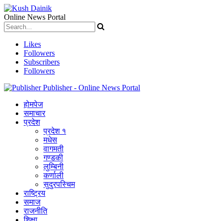
Online News Portal
Likes
Followers
Subscribers
Followers
Publisher - Online News Portal
होमपेज
समाचार
प्रदेश
प्रदेश १
मधेस
वागमती
गण्डकी
लुम्बिनी
कर्णाली
सुदुरपस्चिम
राष्ट्रिय
समाज
राजनीति
शिक्षा