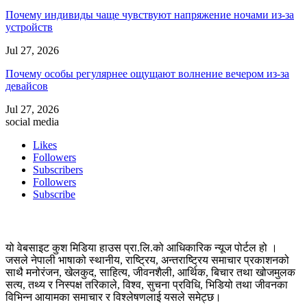
Почему индивиды чаще чувствуют напряжение ночами из-за
устройств
Jul 27, 2026
Почему особы регулярнее ощущают волнение вечером из-за
девайсов
Jul 27, 2026
social media
Likes
Followers
Subscribers
Followers
Subscribe
यो वेबसाइट कुश मिडिया हाउस प्रा.लि.को आधिकारिक न्यूज पोर्टल हो ।
जसले नेपाली भाषाको स्थानीय, राष्ट्रिय, अन्तराष्ट्रिय समाचार प्रकाशनको
साथै मनोरंजन, खेलकुद, साहित्य, जीवनशैली, आर्थिक, बिचार तथा खोजमुलक
सत्य, तथ्य र निस्पक्ष तरिकाले, विश्व, सुचना प्रविधि, भिडियो तथा जीवनका
विभिन्न आयामका समाचार र विश्लेषणलाई यसले समेट्छ।