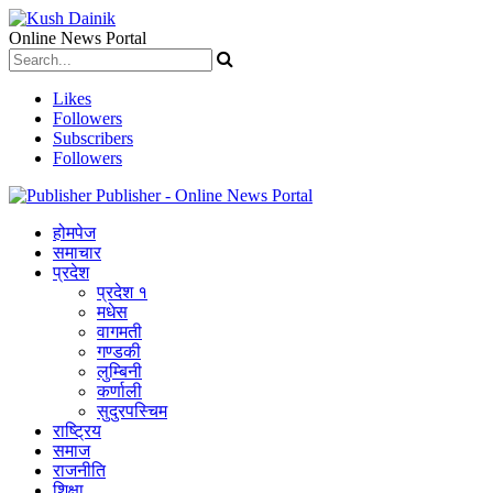
Online News Portal
Likes
Followers
Subscribers
Followers
Publisher - Online News Portal
होमपेज
समाचार
प्रदेश
प्रदेश १
मधेस
वागमती
गण्डकी
लुम्बिनी
कर्णाली
सुदुरपस्चिम
राष्ट्रिय
समाज
राजनीति
शिक्षा