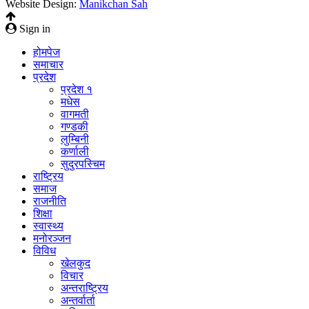
Website Design:
Manikchan Sah
Sign in
होमपेज
समाचार
प्रदेश
प्रदेश १
मधेस
वागमती
गण्डकी
लुम्बिनी
कर्णाली
सुदुरपस्चिम
राष्ट्रिय
समाज
राजनीति
शिक्षा
स्वास्थ्य
मनोरञ्जन
विविध
खेलकुद
विचार
अन्तराष्ट्रिय
अन्तर्वार्ता