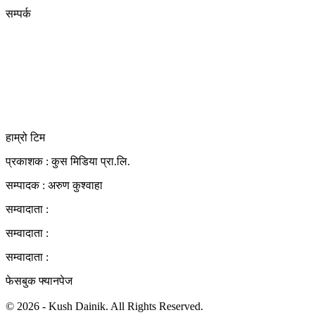
सम्पर्क
कुस मिडिया प्रा‍.लि.
दर्ता नं. २८३५४५/०७८/०७९
कलैया उपमहानगरपालिका-२३, बारा
बारा 44400
kushdainik@gmail.com
+977-9855034640
http://kushdainik.com/
हाम्रो टिम
प्रकाशक : कुस मिडिया प्रा‍.लि.
सम्पादक : अरुण कुश्वाहा
सम्वादाता :
सम्वादाता :
सम्वादाता :
फेसबुक फ्यानपेज
© 2026 - Kush Dainik. All Rights Reserved.