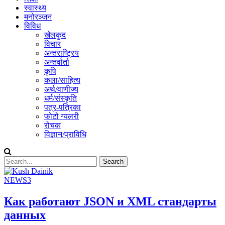
स्वास्थ्य
मनोरञ्जन
विविध
खेलकुद
विचार
अन्तराष्ट्रिय
अन्तर्वार्ता
कृषि
कला/साहित्य
अर्थ/वाणीज्य
धर्म/संस्कृति
पत्र-पत्रिका
फोटो ग्यलरी
रोचक
विज्ञान/प्राविधि
NEWS3
Как работают JSON и XML стандарты
данных