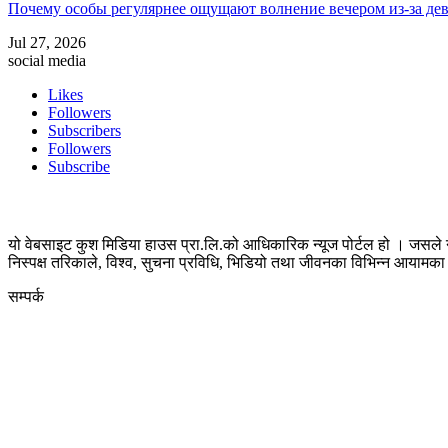
Почему особы регулярнее ощущают волнение вечером из-за де
Jul 27, 2026
social media
Likes
Followers
Subscribers
Followers
Subscribe
यो वेबसाइट कुश मिडिया हाउस प्रा.लि.को आधिकारिक न्यूज पोर्टल हो । जसले न
निस्पक्ष तरिकाले, विश्व, सुचना प्रविधि, भिडियो तथा जीवनका विभिन्न आयाम
सम्पर्क
कुस मिडिया प्रा‍.लि.
दर्ता नं. २८३५४५/०७८/०७९
कलैया उपमहानगरपालिका-२३, बारा
बारा 44400
kushdainik@gmail.com
+977-9855034640
http://kushdainik.com/