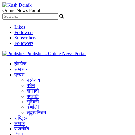
Online News Portal
Likes
Followers
Subscribers
Followers
Publisher - Online News Portal
होमपेज
समाचार
प्रदेश
प्रदेश १
मधेस
वागमती
गण्डकी
लुम्बिनी
कर्णाली
सुदुरपस्चिम
राष्ट्रिय
समाज
राजनीति
शिक्षा