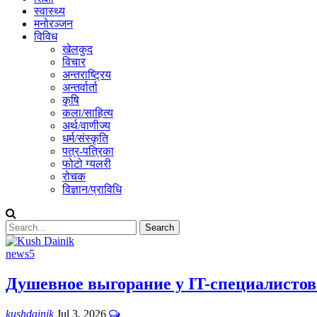
स्वास्थ्य
मनोरञ्जन
विविध
खेलकुद
विचार
अन्तराष्ट्रिय
अन्तर्वार्ता
कृषि
कला/साहित्य
अर्थ/वाणीज्य
धर्म/संस्कृति
पत्र-पत्रिका
फोटो ग्यलरी
रोचक
विज्ञान/प्राविधि
news5
Душевное выгорание у IT-специалистов 
kushdainik
Jul 3, 2026