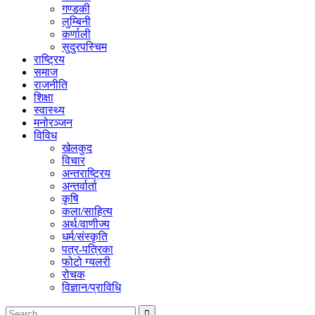
गण्डकी
लुम्बिनी
कर्णाली
सुदुरपस्चिम
राष्ट्रिय
समाज
राजनीति
शिक्षा
स्वास्थ्य
मनोरञ्जन
विविध
खेलकुद
विचार
अन्तराष्ट्रिय
अन्तर्वार्ता
कृषि
कला/साहित्य
अर्थ/वाणीज्य
धर्म/संस्कृति
पत्र-पत्रिका
फोटो ग्यलरी
रोचक
विज्ञान/प्राविधि