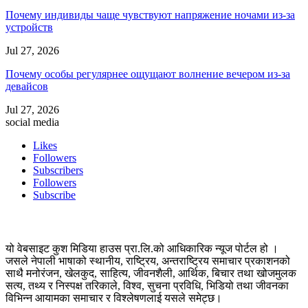
Почему индивиды чаще чувствуют напряжение ночами из-за
устройств
Jul 27, 2026
Почему особы регулярнее ощущают волнение вечером из-за
девайсов
Jul 27, 2026
social media
Likes
Followers
Subscribers
Followers
Subscribe
यो वेबसाइट कुश मिडिया हाउस प्रा.लि.को आधिकारिक न्यूज पोर्टल हो ।
जसले नेपाली भाषाको स्थानीय, राष्ट्रिय, अन्तराष्ट्रिय समाचार प्रकाशनको
साथै मनोरंजन, खेलकुद, साहित्य, जीवनशैली, आर्थिक, बिचार तथा खोजमुलक
सत्य, तथ्य र निस्पक्ष तरिकाले, विश्व, सुचना प्रविधि, भिडियो तथा जीवनका
विभिन्न आयामका समाचार र विश्लेषणलाई यसले समेट्छ।