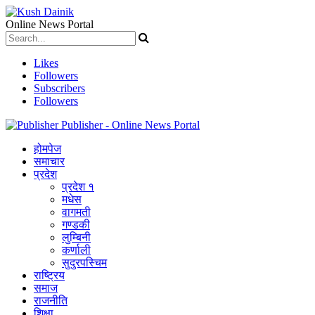
Online News Portal
Likes
Followers
Subscribers
Followers
Publisher - Online News Portal
होमपेज
समाचार
प्रदेश
प्रदेश १
मधेस
वागमती
गण्डकी
लुम्बिनी
कर्णाली
सुदुरपस्चिम
राष्ट्रिय
समाज
राजनीति
शिक्षा