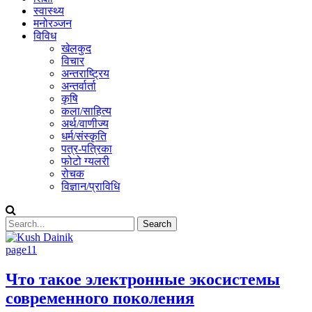
स्वास्थ्य
मनोरञ्जन
विविध
खेलकुद
विचार
अन्तराष्ट्रिय
अन्तर्वार्ता
कृषि
कला/साहित्य
अर्थ/वाणीज्य
धर्म/संस्कृति
पत्र-पत्रिका
फोटो ग्यलरी
रोचक
विज्ञान/प्राविधि
page11
Что такое электронные экосистемы
современного поколения