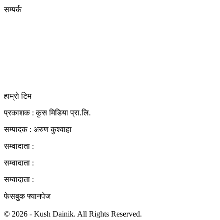
सम्पर्क
कुस मिडिया प्रा‍.लि.
दर्ता नं. २८३५४५/०७८/०७९
कलैया उपमहानगरपालिका-२३, बारा
बारा 44400
kushdainik@gmail.com
+977-9855034640
http://kushdainik.com/
हाम्रो टिम
प्रकाशक : कुस मिडिया प्रा‍.लि.
सम्पादक : अरुण कुश्वाहा
सम्वादाता :
सम्वादाता :
सम्वादाता :
फेसबुक फ्यानपेज
© 2026 - Kush Dainik. All Rights Reserved.