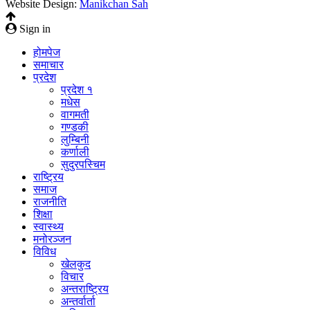
Website Design:
Manikchan Sah
Sign in
होमपेज
समाचार
प्रदेश
प्रदेश १
मधेस
वागमती
गण्डकी
लुम्बिनी
कर्णाली
सुदुरपस्चिम
राष्ट्रिय
समाज
राजनीति
शिक्षा
स्वास्थ्य
मनोरञ्जन
विविध
खेलकुद
विचार
अन्तराष्ट्रिय
अन्तर्वार्ता