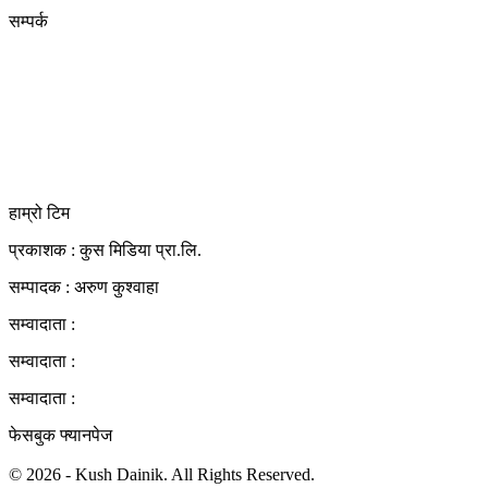
सम्पर्क
कुस मिडिया प्रा‍.लि.
दर्ता नं. २८३५४५/०७८/०७९
कलैया उपमहानगरपालिका-२३, बारा
बारा 44400
kushdainik@gmail.com
+977-9855034640
http://kushdainik.com/
हाम्रो टिम
प्रकाशक : कुस मिडिया प्रा‍.लि.
सम्पादक : अरुण कुश्वाहा
सम्वादाता :
सम्वादाता :
सम्वादाता :
फेसबुक फ्यानपेज
© 2026 - Kush Dainik. All Rights Reserved.