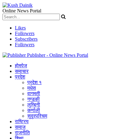
Online News Portal
Likes
Followers
Subscribers
Followers
Publisher - Online News Portal
होमपेज
समाचार
प्रदेश
प्रदेश १
मधेस
वागमती
गण्डकी
लुम्बिनी
कर्णाली
सुदुरपस्चिम
राष्ट्रिय
समाज
राजनीति
शिक्षा