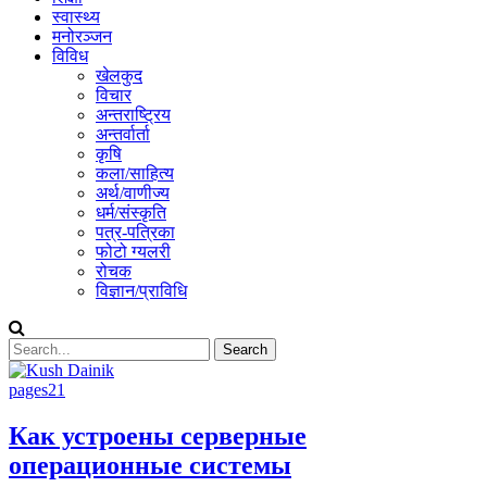
स्वास्थ्य
मनोरञ्जन
विविध
खेलकुद
विचार
अन्तराष्ट्रिय
अन्तर्वार्ता
कृषि
कला/साहित्य
अर्थ/वाणीज्य
धर्म/संस्कृति
पत्र-पत्रिका
फोटो ग्यलरी
रोचक
विज्ञान/प्राविधि
pages21
Как устроены серверные
операционные системы