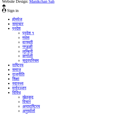
Website Design:
Manikchan Sah
Sign in
होमपेज
समाचार
प्रदेश
प्रदेश १
मधेस
वागमती
गण्डकी
लुम्बिनी
कर्णाली
सुदुरपस्चिम
राष्ट्रिय
समाज
राजनीति
शिक्षा
स्वास्थ्य
मनोरञ्जन
विविध
खेलकुद
विचार
अन्तराष्ट्रिय
अन्तर्वार्ता