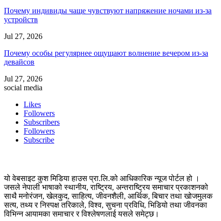
Почему индивиды чаще чувствуют напряжение ночами из-за
устройств
Jul 27, 2026
Почему особы регулярнее ощущают волнение вечером из-за
девайсов
Jul 27, 2026
social media
Likes
Followers
Subscribers
Followers
Subscribe
यो वेबसाइट कुश मिडिया हाउस प्रा.लि.को आधिकारिक न्यूज पोर्टल हो ।
जसले नेपाली भाषाको स्थानीय, राष्ट्रिय, अन्तराष्ट्रिय समाचार प्रकाशनको
साथै मनोरंजन, खेलकुद, साहित्य, जीवनशैली, आर्थिक, बिचार तथा खोजमुलक
सत्य, तथ्य र निस्पक्ष तरिकाले, विश्व, सुचना प्रविधि, भिडियो तथा जीवनका
विभिन्न आयामका समाचार र विश्लेषणलाई यसले समेट्छ।