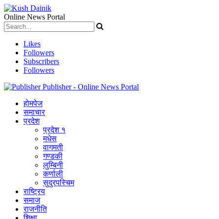
Online News Portal
Likes
Followers
Subscribers
Followers
Publisher - Online News Portal
होमपेज
समाचार
प्रदेश
प्रदेश १
मधेस
वागमती
गण्डकी
लुम्बिनी
कर्णाली
सुदुरपस्चिम
राष्ट्रिय
समाज
राजनीति
शिक्षा