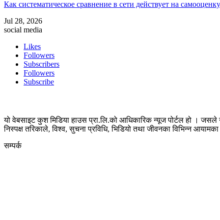
Как систематическое сравнение в сети действует на самооценк
Jul 28, 2026
social media
Likes
Followers
Subscribers
Followers
Subscribe
यो वेबसाइट कुश मिडिया हाउस प्रा.लि.को आधिकारिक न्यूज पोर्टल हो । जसले न
निस्पक्ष तरिकाले, विश्व, सुचना प्रविधि, भिडियो तथा जीवनका विभिन्न आयाम
सम्पर्क
कुस मिडिया प्रा‍.लि.
दर्ता नं. २८३५४५/०७८/०७९
कलैया उपमहानगरपालिका-२३, बारा
बारा 44400
kushdainik@gmail.com
+977-9855034640
http://kushdainik.com/