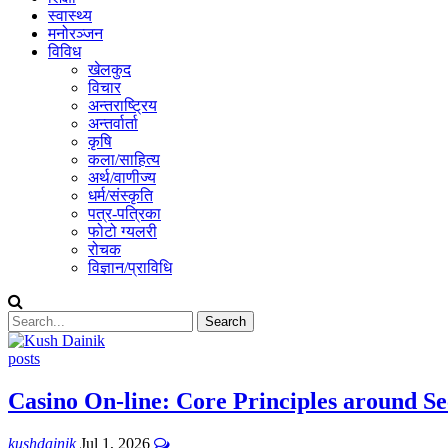
स्वास्थ्य
मनोरञ्जन
विविध
खेलकुद
विचार
अन्तराष्ट्रिय
अन्तर्वार्ता
कृषि
कला/साहित्य
अर्थ/वाणीज्य
धर्म/संस्कृति
पत्र-पत्रिका
फोटो ग्यलरी
रोचक
विज्ञान/प्राविधि
posts
Casino On-line: Core Principles around S
kushdainik
Jul 1, 2026