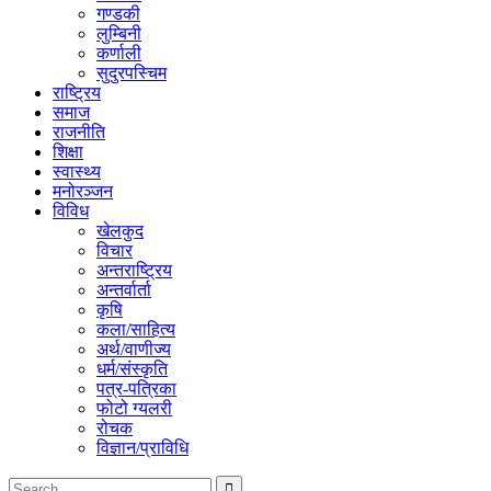
गण्डकी
लुम्बिनी
कर्णाली
सुदुरपस्चिम
राष्ट्रिय
समाज
राजनीति
शिक्षा
स्वास्थ्य
मनोरञ्जन
विविध
खेलकुद
विचार
अन्तराष्ट्रिय
अन्तर्वार्ता
कृषि
कला/साहित्य
अर्थ/वाणीज्य
धर्म/संस्कृति
पत्र-पत्रिका
फोटो ग्यलरी
रोचक
विज्ञान/प्राविधि