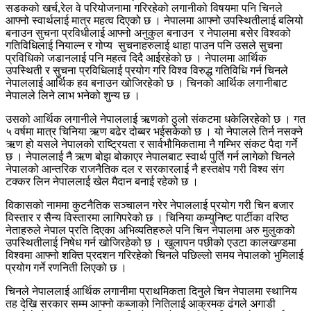
सडकको खर्च,रेल वे परियोजनामा गरिरहेको लगानीको विषयमा पनि चिनले
आफ्नो स्वार्थलाई मात्र महत्व दिएको छ । नेपालमा आफ्नो उपस्थितीलाई बलियो
बनाउन सुचना प्रविधीलाई आफ्नो अनुकुल बनाउन र नेपालमा बसेर विश्वको
गतिविधिलाई नियाल्न र गोप्य सुचनाहरुलाई थाहा पाउन पनि उसले सुचना
प्रविधिको जडानलाई पनि महत्व दिदै आईरहेको छ । नेपालमा आर्थिक
उपस्थिती र सुचना प्रविधिलाई प्रयोग गरि विश्व विरुद्ध गतिविधि गर्न चिनले
नेपाललाई आर्थिक हव बनाउन खोजिरहेको छ । चिनको आर्थिक लगानीबाट
नेपालले लिने लाभ भनेको शुन्य छ ।
उसको आर्थिक लगानीले नेपाललाई ऋणको ठुलो संकटमा धकेलिरहेको छ । गत
५ वर्षमा मात्र चिनिया ऋण बढेर दोब्बर भईसकेको छ । यो नेपालले तिर्न नसक्ने
ऋण हो यसले नेपालको राष्ट्रियता र सार्वभौमिकतामा नै गम्भिर संकट पैदा गर्ने
छ । नेपाललाई नै ऋण बोझ बोकाएर नेपालबाट स्वार्थ पुर्ति गर्न लागेको चिनले
नेपालको आन्तरिक राजनैतिक दल र सरकारलाई नै हस्तक्षेप गरी विश्व संग
टक्कर लिन नेपाललाई खेल मैदान बनाई रहेको छ ।
विकासको नाममा कुटनैतिक सञ्चालन गरेर नेपाललाई प्रयोग गरी चिन बजार
विस्तार र सैन्य विस्तारमा लागिपरेको छ । चिनिया कम्युनिष्ट पार्टीका वरिष्ठ
नेताहरुले नेपाल प्रति दिएका अभिव्यतिहरुले पनि चिन नेपालमा अरु मुलुकको
उपस्थितीलाई निषेध गर्न खोजिरहेको छ । खुलापन पछीको एउटा कालखण्डमा
विश्वमा आफ्नो शक्ति प्रदशन गरिरहेको चिनले पछिल्लो समय नेपालको भुमिलाई
प्रयोग गर्ने रणनिती लिएको छ ।
चिनले नेपाललाई आर्थिक लगानीमा प्राथमिकता दिनुले चिन नेपालमा स्थानिय
तह देखि सरकार सम्म आफ्नो कब्जाको नितिलाई आक्रमक ढंगले अगाडी