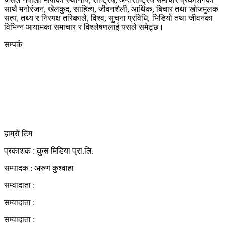
साथै मनोरंजन, खेलकुद, साहित्य, जीवनशैली, आर्थिक, बिचार तथा खोजमुलक
सत्य, तथ्य र निस्पक्ष तरिकाले, विश्व, सुचना प्रविधि, भिडियो तथा जीवनका
विभिन्न आयामका समाचार र विश्लेषणलाई यसले समेट्छ।
सम्पर्क
कुस मिडिया प्रा‍.लि.
दर्ता नं. २८३५४५/०७८/०७९
कलैया उपमहानगरपालिका-२३, बारा
बारा 44400
kushdainik@gmail.com
+977-9855034640
http://kushdainik.com/
हाम्रो टिम
प्रकाशक : कुस मिडिया प्रा‍.लि.
सम्पादक : अरुण कुश्वाहा
सम्वादाता :
सम्वादाता :
सम्वादाता :