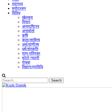
स्वास्थ्य
मनोरञ्जन
विविध
खेलकुद
विचार
अन्तराष्ट्रिय
अन्तर्वार्ता
कृषि
कला/साहित्य
अर्थ/वाणीज्य
धर्म/संस्कृति
पत्र-पत्रिका
फोटो ग्यलरी
रोचक
विज्ञान/प्राविधि