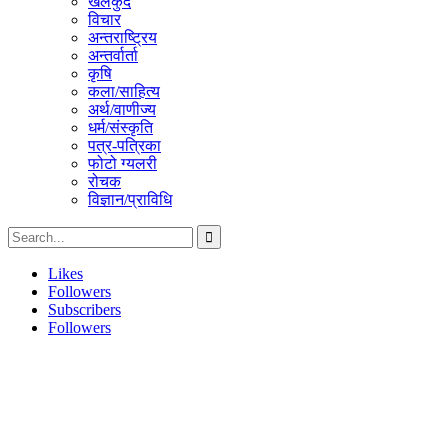
खेलकुद
विचार
अन्तराष्ट्रिय
अन्तर्वार्ता
कृषि
कला/साहित्य
अर्थ/वाणीज्य
धर्म/संस्कृति
पत्र-पत्रिका
फोटो ग्यलरी
रोचक
विज्ञान/प्राविधि
Likes
Followers
Subscribers
Followers