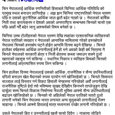
चिन नेपाललाई आर्थिक रणनितीको हिसाबले चिनिया आर्थिक गतिविधि को
प्रमुख स्थल बनाउन लागिरहेछ । अझ झन चिनिया राष्ट्रपतिको नेपाल भ्रमण
पछि त उसको कुटनैतिक आर्थिक जाल ह्वातै बढेर गएको छ । नेपालको बार्षिक
निती तथा क्रायक्रम र देशको अवको अन्तराष्ट्यि सम्बन्धमा चिनको चासो एक
पछि अर्को गर्दै बढेर जानु आश्चर्यको विषय बनेको छ ।
चिनिया उच्च टोलीहरुको नेपाल भ्रमण देखि त्यहांका प्रशाासनिक व्यतिहरुको
नेपाल प्रतिको व्यवहार र नेपालको आन्तरिक मामिलामा गरेको हस्तक्षेपले
नेपालमा चिनको हस्तक्षेप घट्ने होईन आगामि दिनमा बढ्ने देखिन्छ । चिनले
हालैका वर्षहरुमा आर्थिक लगानीलाई हेर्ने हो भने अवको केही बर्ष भित्रमा नै
चिनले नेपालको सरकारी क्षेत्र र निजी क्षेत्रमा कब्जा जमाउन सक्ने ठुलो
खतराको महसुस गर्न सकिन्छ । स्थानिय निकाय र व्यतिहरु बिचको चिनको
लगानीलाई अप्रत्यासित रुपमा लिन सकिन्छ ।
चिन हालैका दिनमा नेपाललाई उसको आर्थिक ,राजनैतिक र सैन्य उपस्थितीलाई
दरिलो बनाउन खेल मैदानको रुपमा प्रयोग गर्न खोजिरहेको छ । चिनले सिमापार
सञ्जाल लाई विस्तार गर्न विकट हिमाली भेगहरुमा गरिरहेको अर्वौ लगानीलाई
राजनैतिक दृष्टिले हेर्दा त्यो भविष्यमा सुखद देखिदैन किनभने ताप्लेजुङ्ग देखि
दार्चुला सम्म चिनले विकास निर्माणमा नेपाली भुमिमा आफ्नो सैन्य उपस्थितीलाई
बढाउन खोजिरहेको छ । चिनको यो अहिलेको नेपाल प्रतिको यत्रो ठुलो
लगानी भनेको चिन नेपालमा भारत लगायत अन्य मुलुकको लगानीलाई रोक्न
चाहान्छ । चिनले आफ्नो हितलाई मात्र मध्यनजर राखेर लगानी गरिरहेको छ ।
उसले नेपालको हित र उननतीलाई खासै चासो दिदैन । नाकामा जोडिने