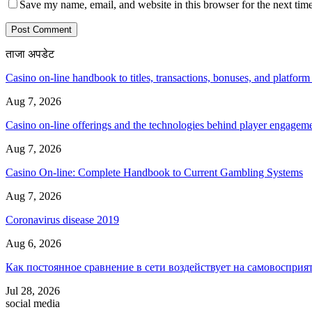
Save my name, email, and website in this browser for the next tim
ताजा अपडेट
Casino on-line handbook to titles, transactions, bonuses, and platform
Aug 7, 2026
Casino on-line offerings and the technologies behind player engagem
Aug 7, 2026
Casino On-line: Complete Handbook to Current Gambling Systems
Aug 7, 2026
Coronavirus disease 2019
Aug 6, 2026
Как постоянное сравнение в сети воздействует на самовосприя
Jul 28, 2026
social media