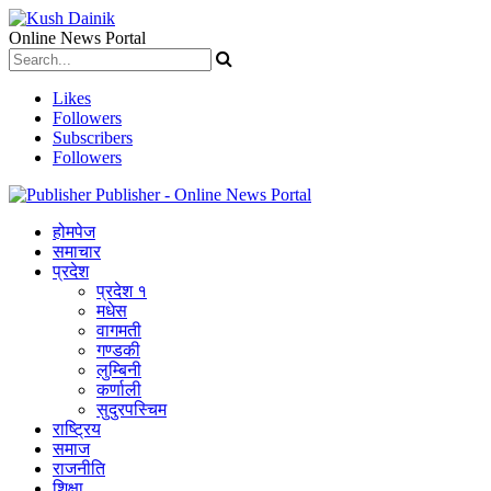
Online News Portal
Likes
Followers
Subscribers
Followers
Publisher - Online News Portal
होमपेज
समाचार
प्रदेश
प्रदेश १
मधेस
वागमती
गण्डकी
लुम्बिनी
कर्णाली
सुदुरपस्चिम
राष्ट्रिय
समाज
राजनीति
शिक्षा