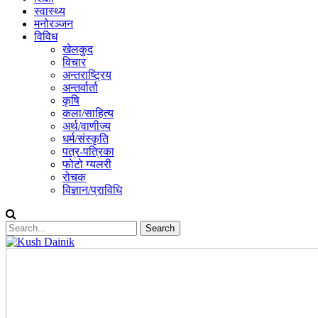
स्वास्थ्य
मनोरञ्जन
विविध
खेलकुद
विचार
अन्तराष्ट्रिय
अन्तर्वार्ता
कृषि
कला/साहित्य
अर्थ/वाणीज्य
धर्म/संस्कृति
पत्र-पत्रिका
फोटो ग्यलरी
रोचक
विज्ञान/प्राविधि