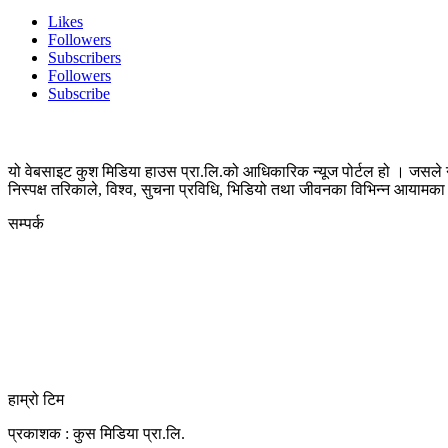
Likes
Followers
Subscribers
Followers
Subscribe
यो वेबसाइट कुश मिडिया हाउस प्रा.लि.को आधिकारिक न्यूज पोर्टल हो । जसले न
निस्पक्ष तरिकाले, विश्व, सुचना प्रविधि, भिडियो तथा जीवनका विभिन्न आयाम
सम्पर्क
कुस मिडिया प्रा‍.लि.
दर्ता नं. २८३५४५/०७८/०७९
कलैया उपमहानगरपालिका-२३, बारा
बारा 44400
kushdainik@gmail.com
+977-9855034640
http://kushdainik.com/
हाम्रो टिम
प्रकाशक : कुस मिडिया प्रा‍.लि.