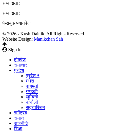
सम्वादाता :
सम्वादाता :
फेसबुक फ्यानपेज
© 2026 - Kush Dainik. All Rights Reserved.
Website Design:
Manikchan Sah
Sign in
होमपेज
समाचार
प्रदेश
प्रदेश १
मधेस
वागमती
गण्डकी
लुम्बिनी
कर्णाली
सुदुरपस्चिम
राष्ट्रिय
समाज
राजनीति
शिक्षा