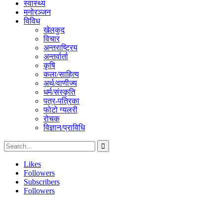
स्वास्थ्य
मनोरञ्जन
विविध
खेलकुद
विचार
अन्तराष्ट्रिय
अन्तर्वार्ता
कृषि
कला/साहित्य
अर्थ/वाणीज्य
धर्म/संस्कृति
पत्र-पत्रिका
फोटो ग्यलरी
रोचक
विज्ञान/प्राविधि
Likes
Followers
Subscribers
Followers