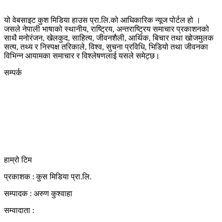
यो वेबसाइट कुश मिडिया हाउस प्रा.लि.को आधिकारिक न्यूज पोर्टल हो ।
जसले नेपाली भाषाको स्थानीय, राष्ट्रिय, अन्तराष्ट्रिय समाचार प्रकाशनको
साथै मनोरंजन, खेलकुद, साहित्य, जीवनशैली, आर्थिक, बिचार तथा खोजमुलक
सत्य, तथ्य र निस्पक्ष तरिकाले, विश्व, सुचना प्रविधि, भिडियो तथा जीवनका
विभिन्न आयामका समाचार र विश्लेषणलाई यसले समेट्छ।
सम्पर्क
कुस मिडिया प्रा‍.लि.
दर्ता नं. २८३५४५/०७८/०७९
कलैया उपमहानगरपालिका-२३, बारा
बारा 44400
kushdainik@gmail.com
+977-9855034640
http://kushdainik.com/
हाम्रो टिम
प्रकाशक : कुस मिडिया प्रा‍.लि.
सम्पादक : अरुण कुश्वाहा
सम्वादाता :