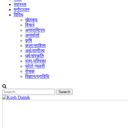
स्वास्थ्य
मनोरञ्जन
विविध
खेलकुद
विचार
अन्तराष्ट्रिय
अन्तर्वार्ता
कृषि
कला/साहित्य
अर्थ/वाणीज्य
धर्म/संस्कृति
पत्र-पत्रिका
फोटो ग्यलरी
रोचक
विज्ञान/प्राविधि