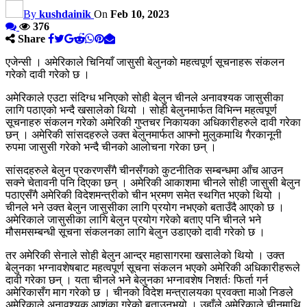
By
kushdainik
On
Feb 10, 2023
376
Share
एजेन्सी । अमेरिकाले चिनियाँ जासुसी बेलुनकाे महत्वपूर्ण सूचनाहरू संकलन
गरेको दावी गरेको छ ।
अमेरिकाले एउटा संदिग्ध भनिएको सोही बेलुन चीनले अनावश्यक जासुसीका
लागि पठाएको भन्दै खसालेको थियो । सोही बेलुनमार्फत विभिन्न महत्वपूर्ण
सूचनाहरु संकलन गरेकाे अमेरिकी गुप्तचर निकायका अधिकारीहरुले दावी गरेका
छन् । अमेरिकी सांसदहरुले उक्त बेलुनमार्फत आफ्नो मुलुकमाथि गैरकानूनी
रुपमा जासुसी गरेको भन्दै चीनको आलोचना गरेका छन् ।
सांसदहरुले बेलुन प्रकरणसँगै चीनसँगको कुटनीतिक सम्बन्धमा आँच आउन
सक्ने चेतावनी पनि दिएका छन् । अमेरिकी आकाशमा चीनले सोही जासुसी बेलुन
पठाएसँगै अमेरिकी विदेशमन्त्रीको चीन भ्रमण समेत स्थगित भएको थियो ।
चीनले भने उक्त बेलुन जासुसीका लागि प्रयोग नभएको बताउँदै आएको छ ।
अमेरिकाले जासुसीका लागि बेलुन प्रयोग गरेको बताए पनि चीनले भने
मौसमसम्बन्धी सूचना संकलनका लागि बेलुन उडाएको दावी गरेको छ ।
तर अमेरिकी सेनाले सोही बेलुन आन्द्र महासागरमा खसालेको थियो । उक्त
बेलुनका भग्नावशेषबाट महत्वपूर्ण सूचना संकलन भएको अमेरिकी अधिकारीहरूले
दावी गरेका छन् । यता चीनले भने बेलुनका भग्नावशेष निशर्तः फिर्ता गर्न
अमेरिकासँग माग गरेको छ । चीनको विदेश मन्त्रालयका प्रवक्ता माओ निङले
अमेरिकाले अनावश्यक आशंका गरेको बताउनुभयो । उहाँले अमेरिकाले चीनमाथि