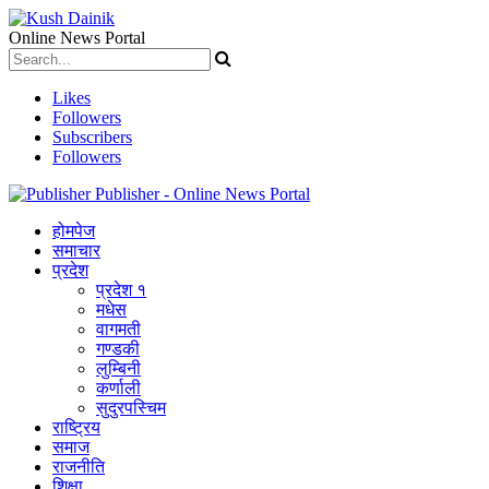
Online News Portal
Likes
Followers
Subscribers
Followers
Publisher - Online News Portal
होमपेज
समाचार
प्रदेश
प्रदेश १
मधेस
वागमती
गण्डकी
लुम्बिनी
कर्णाली
सुदुरपस्चिम
राष्ट्रिय
समाज
राजनीति
शिक्षा