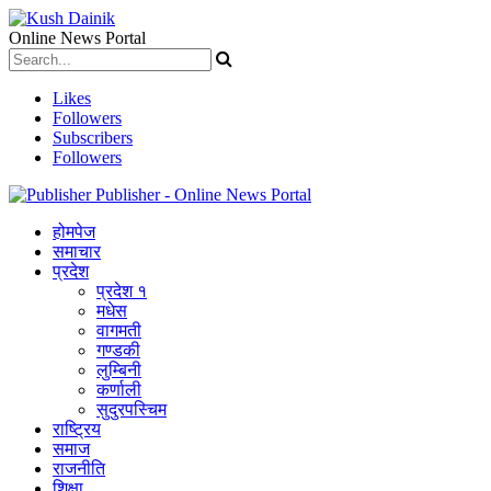
Online News Portal
Likes
Followers
Subscribers
Followers
Publisher - Online News Portal
होमपेज
समाचार
प्रदेश
प्रदेश १
मधेस
वागमती
गण्डकी
लुम्बिनी
कर्णाली
सुदुरपस्चिम
राष्ट्रिय
समाज
राजनीति
शिक्षा