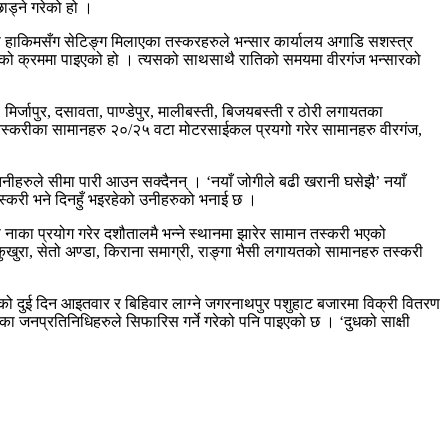
ड्ने गरेको हो ।
ा हाकिमसँग सेटिङ्ग मिलाएका तस्करहरुले भन्सार कार्यालय अगाडि सशस्त्र
ङ्गको क्रममा पाइएको हो । त्यसको साथसाथै रातिको समयमा वीरगंज भन्सारको
िर्जापुर, दसावता, पाण्डेपुर, मालीबस्ती, बिजयबस्ती र ठोरी लगायतका
 तस्करीका सामानहरु २०/२५ वटा मोटरसाईकल प्रयगो गरेर सामानहरु वीरगंज,
िनीहरुले सीमा पारी आउन सक्दैनन् । ‘नयाँ जोगीले बढी खरानी घसेझै’ नयाँ
स्करी भने दिनहुँ भइरहेको उनीहरुको भनाई छ ।
नाका प्रयोग गरेर दशौतालमै भन्ने स्थानमा झारेर सामान तस्करी भएको
खुरा, सेतो अण्डा, किराना समाग्री, राङ्गा भैसी लगायतको सामानहरु तस्करी
को दुई दिन आइतवार र बिहिवार लाग्ने जगरनाथपुर पशुहाट बजारमा विक्री वितरण
ा जनप्रतिनिधिहरुले सिफारिस गर्ने गरेको पनि पाइएको छ । ‘दुधको साक्षी