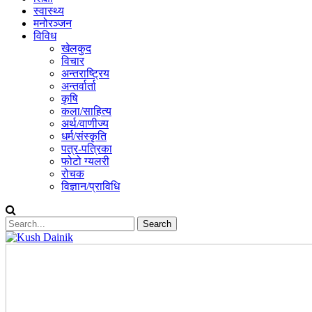
स्वास्थ्य
मनोरञ्जन
विविध
खेलकुद
विचार
अन्तराष्ट्रिय
अन्तर्वार्ता
कृषि
कला/साहित्य
अर्थ/वाणीज्य
धर्म/संस्कृति
पत्र-पत्रिका
फोटो ग्यलरी
रोचक
विज्ञान/प्राविधि