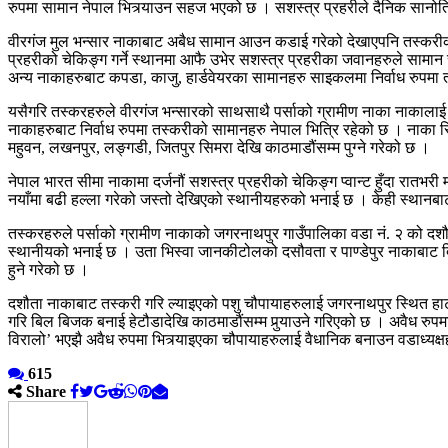
रुपमा सामान नेपाल भित्र्याउन सहज भएको छ । सशस्त्र प्रहरीले दैनिक सानोत
वीरगंज मुल भन्सार नाकाबाट अबैध सामान आउन कडाई गरेको देखाएपनि तस्करीको 
प्रहरीको चेकिङ्ग गर्ने स्थानमा आफै उभेर सशस्त्र प्रहरीका जवानहरुले साम
अन्य नाकाहरुबाट कपडा, काजु, हार्डवेयरका सामानहरु साइकलमा निर्वाध रुपमा त
यसैगरि तस्करहरुले वीरगंज भन्सारको साथसाथै पर्साको ग्रामीण नाका नाकालाई तस
नाकाहरुबाट निर्वाध रुपमा तस्करीको सामानहरु नेपाल भित्रि रहेको छ । नाक
महुवन, लखनपुर, लङ्गडी, जितपुर सिमरा देखि काठमाडौंसम्म पुग्ने गरेको छ ।
नेपाल भारत सीमा नाकामा दर्जनौं सशस्त्र प्रहरीको चेकिङ्ग प्वान्ट हुँदा रात
नयाँमा बढी हल्ला गरेको जस्तो देखिएको स्थानीयहरुको भनाई छ । केही स्थानबा
तस्करहरुले पर्साको ग्रामीण नाकाको जगरनाथपुर गाउँपालिका वडा नं. २ को दशौ
स्थानीयको भनाई छ । उता भिस्वा जानकीटोलको दसौवता र पाण्डेपुर नाकाबाट दि
हुने गरेको छ ।
दशौता नाकाबाट तस्करी गरि ल्याइएको पशु चौपायाहरुलाई जगरनाथपुर स्थित हाट
गरि बिल बिजक बनाई हेटौडादेखि काठमाडौंसम्म पुर्‍याउने गरिएको छ । अवैध रु
विरालो’ भएझै अवैध रुपमा भित्र्याइएका चौपायाहरुलाई वैधानिक बनाउन वडाध्यक्ष
615
Share