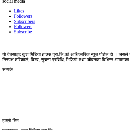
social media
Likes
Followers
Subscribers
Followers
Subscribe
यो वेबसाइट कुश मिडिया हाउस प्रा.लि.को आधिकारिक न्यूज पोर्टल हो । जसले न
निस्पक्ष तरिकाले, विश्व, सुचना प्रविधि, भिडियो तथा जीवनका विभिन्न आयाम
सम्पर्क
कुस मिडिया प्रा‍.लि.
दर्ता नं. २८३५४५/०७८/०७९
कलैया उपमहानगरपालिका-२३, बारा
बारा 44400
kushdainik@gmail.com
+977-9855034640
http://kushdainik.com/
हाम्रो टिम