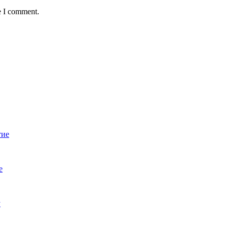
e I comment.
тие
е
у