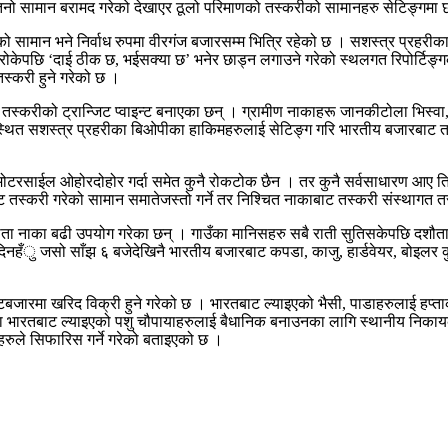
िनो सामान बरामद गरेको देखाएर ठूलो परिमाणको तस्करीको सामानहरु सेटिङ्गमा छा
सामान भने निर्वाध रुपमा वीरगंज बजारसम्म भित्रि रहेको छ । सशस्त्र प्रहरीक
ान रोकेपछि ‘दाई ठीक छ, भईसक्या छ’ भनेर छाड्न लगाउने गरेको स्थलगत रिपोर्टि
स्करी हुने गरेको छ ।
्करीको ट्रान्जिट प्वाइन्ट बनाएका छन् । ग्रामीण नाकाहरू जानकीटोला भिस्वा, म
ा स्थित सशस्त्र प्रहरीका बिओपीका हाकिमहरुलाई सेटिङ्ग गरि भारतीय बजारबाट
भरी मोटरसाईल ओहोरदोहोर गर्दा समेत कुनै रोकटोक छैन । तर कुनै सर्वसाधारण आए त
ट तस्करी गरेको सामान समातेजस्तो गर्ने तर निश्चित नाकाबाट तस्करी संस्थागत त
ता नाका बढी उपयोग गरेका छन् । गाउँका मानिसहरु सबै राती सुतिसकेपछि दशौता 
नहँु जसो साँझ ६ बजेदेखिनै भारतीय बजारबाट कपडा, काजु, हार्डवेयर, बोइलर कु
बजारमा खरिद विक्री हुने गरेको छ । भारतबाट ल्याइएको भैसी, पाडाहरुलाई हप्ता
पमा भारतबाट ल्याइएको पशु चौपायाहरुलाई बैधानिक बनाउनका लागि स्थानीय निकायक
हरुले सिफारिस गर्ने गरेको बताइएको छ ।