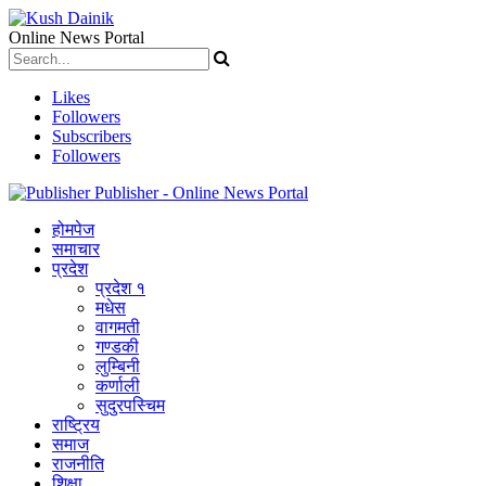
Online News Portal
Likes
Followers
Subscribers
Followers
Publisher - Online News Portal
होमपेज
समाचार
प्रदेश
प्रदेश १
मधेस
वागमती
गण्डकी
लुम्बिनी
कर्णाली
सुदुरपस्चिम
राष्ट्रिय
समाज
राजनीति
शिक्षा