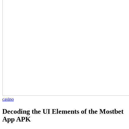
casino
Decoding the UI Elements of the Mostbet
App APK