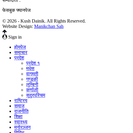
सम्वादाता :
फेसबुक फ्यानपेज
© 2026 - Kush Dainik. All Rights Reserved.
Website Design:
Manikchan Sah
Sign in
होमपेज
समाचार
प्रदेश
प्रदेश १
मधेस
वागमती
गण्डकी
लुम्बिनी
कर्णाली
सुदुरपस्चिम
राष्ट्रिय
समाज
राजनीति
शिक्षा
स्वास्थ्य
मनोरञ्जन
विविध