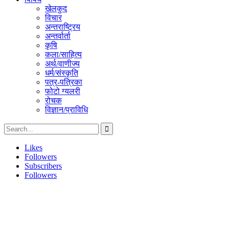
खेलकुद
विचार
अन्तराष्ट्रिय
अन्तर्वार्ता
कृषि
कला/साहित्य
अर्थ/वाणीज्य
धर्म/संस्कृति
पत्र-पत्रिका
फोटो ग्यलरी
रोचक
विज्ञान/प्राविधि
Likes
Followers
Subscribers
Followers