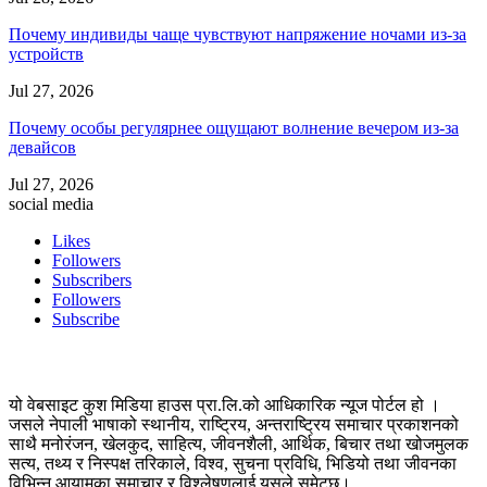
Почему индивиды чаще чувствуют напряжение ночами из-за
устройств
Jul 27, 2026
Почему особы регулярнее ощущают волнение вечером из-за
девайсов
Jul 27, 2026
social media
Likes
Followers
Subscribers
Followers
Subscribe
यो वेबसाइट कुश मिडिया हाउस प्रा.लि.को आधिकारिक न्यूज पोर्टल हो ।
जसले नेपाली भाषाको स्थानीय, राष्ट्रिय, अन्तराष्ट्रिय समाचार प्रकाशनको
साथै मनोरंजन, खेलकुद, साहित्य, जीवनशैली, आर्थिक, बिचार तथा खोजमुलक
सत्य, तथ्य र निस्पक्ष तरिकाले, विश्व, सुचना प्रविधि, भिडियो तथा जीवनका
विभिन्न आयामका समाचार र विश्लेषणलाई यसले समेट्छ।