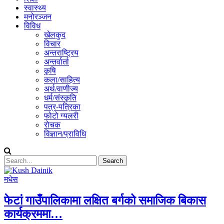
स्वास्थ्य
मनोरञ्जन
विविध
खेलकुद
विचार
अन्तराष्ट्रिय
अन्तर्वार्ता
कृषि
कला/साहित्य
अर्थ/वाणीज्य
धर्म/संस्कृति
पत्र-पत्रिका
फोटो ग्यलरी
रोचक
विज्ञान/प्राविधि
मधेस
फेटां गाउँपालिकामा लक्षित बर्गको समाजिक बिकास
कार्यक्रममा…