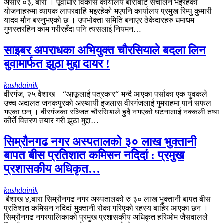
असार ०३, बारा । पूर्वाधार विकास कार्यालय बाराबाट संचालन भइरहेको
योजनाहरुमा व्यापक लापरवाहि भइरहेको भएपनि कार्यालय प्रमुख रिम्पु कुमारी
यादव मौन बस्नुभएको छ । उपभोक्ता समिति बनाएर ठेकेदारहरु धमाधम
गुणस्तरहिन काम गरीरहँदा पनि त्यसलाई नियमन…
साइबर अपराधका अभियुक्त चौरसियाले बदला लिन
बुवामार्फत झुठा मुद्दा दायर !
kushdainik
वीरगंज, २५ वैशाख – “आफूलाई पत्रकार“ भन्दै आएका पर्साका एक युवकले
उच्च अदालत जनकपुरको अस्थायी इजलास वीरगंजलाई गुमराहमा पार्न सफल
भएका छन् । वीरगंजका रञ्जित चौरसियाले हुदै नभएको घटनालाई नक्कली तथा
कीर्ते वितरण तयार गरी झुठा मुद्दा…
सिम्रौनगढ नगर अस्पतालको ३० लाख भुक्तानी
बापत बीस प्रतिशात कमिसन नदिदां : प्रमुख
प्रशासकीय अधिकृत…
kushdainik
बैशाख ४,बारा सिम्रौनगढ नगर अस्पतालको रु ३० लाख भुक्तानी बापत बीस
प्रतिशात कमिसन नदिदां भुक्तानी रोका गरिएको रहस्य बाहिर आएका छन ।
सिम्रौनगढ नगरपालिकाको प्रमुख प्रशासकीय अधिकृत हरिओम जैसवालले