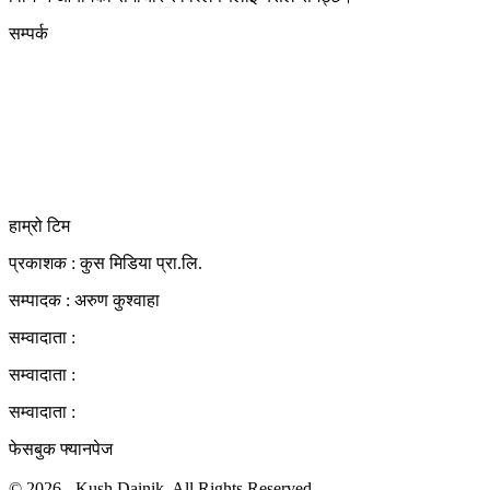
सम्पर्क
कुस मिडिया प्रा‍.लि.
दर्ता नं. २८३५४५/०७८/०७९
कलैया उपमहानगरपालिका-२३, बारा
बारा 44400
kushdainik@gmail.com
+977-9855034640
http://kushdainik.com/
हाम्रो टिम
प्रकाशक : कुस मिडिया प्रा‍.लि.
सम्पादक : अरुण कुश्वाहा
सम्वादाता :
सम्वादाता :
सम्वादाता :
फेसबुक फ्यानपेज
© 2026 - Kush Dainik. All Rights Reserved.