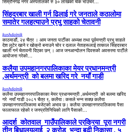
सिम्रौनगढ नगर अस्पतालको रु ३० लाखको चेक भाउचर…
सिंहदरबार खाली गर्न ढिलाई गरे जनताले कठालोमा
समातेर गलहत्याउने प्रभु साहको चेतावनी
kushdainik
काठमाडौं, २४ चैत्र । आम जनता पार्टीका अध्यक्ष तथा पूर्वमन्त्री प्रभु साहले
देश लुटेर खाने र खोक्रो बनाउने चोर र दलाल नेताहरूलाई तत्काल सिंहदरबार
खाली गर्न चेतावनी दिएका छन् । आज जनआन्दोलन दिवसको अवसरमा पार्टीले
आयोजना गरेको…
कलैया उपमहानगरपालिकाका मेयर प्रधानमन्त्री
,अर्थमन्त्री को बलमा खरिद गरे नयाँ गाडी
kushdainik
कलैया उपमहानगरपालिकाका मेयर प्रधानमन्त्री ,अर्थमन्त्री को बलमा खरिद
गरे नयाँ गाडी २०८१ चैत्र ९, कलैया : कसले भन्न सक्छ कलैया
उपमहानगरपालिकामा बजेटको अभाव छ। कलैया उपमहानगरपालिकामा पैसा
फालाफाल रहेको र जनप्रतिनिधिको लागि पैसाको…
आदर्श कोतवाल गाउँपालिकाले प्रक्रिया पूरा नगरी
तीन बिधालयलाई २ करोड भन्दा बढी निकासा , ५