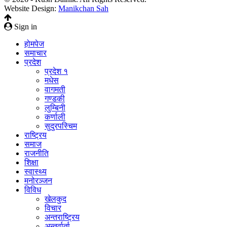
Website Design:
Manikchan Sah
Sign in
होमपेज
समाचार
प्रदेश
प्रदेश १
मधेस
वागमती
गण्डकी
लुम्बिनी
कर्णाली
सुदुरपस्चिम
राष्ट्रिय
समाज
राजनीति
शिक्षा
स्वास्थ्य
मनोरञ्जन
विविध
खेलकुद
विचार
अन्तराष्ट्रिय
अन्तर्वार्ता