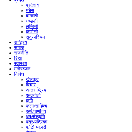
प्रदेश १
मधेस
वागमती
गण्डकी
लुम्बिनी
कर्णाली
सुदुरपस्चिम
राष्ट्रिय
समाज
राजनीति
शिक्षा
स्वास्थ्य
मनोरञ्जन
विविध
खेलकुद
विचार
अन्तराष्ट्रिय
अन्तर्वार्ता
कृषि
कला/साहित्य
अर्थ/वाणीज्य
धर्म/संस्कृति
पत्र-पत्रिका
फोटो ग्यलरी