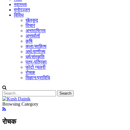
स्वास्थ्य
मनोरञ्जन
विविध
खेलकुद
विचार
अन्तराष्ट्रिय
अन्तर्वार्ता
कृषि
कला/साहित्य
अर्थ/वाणीज्य
धर्म/संस्कृति
पत्र-पत्रिका
फोटो ग्यलरी
रोचक
विज्ञान/प्राविधि
Browsing Category
रोचक