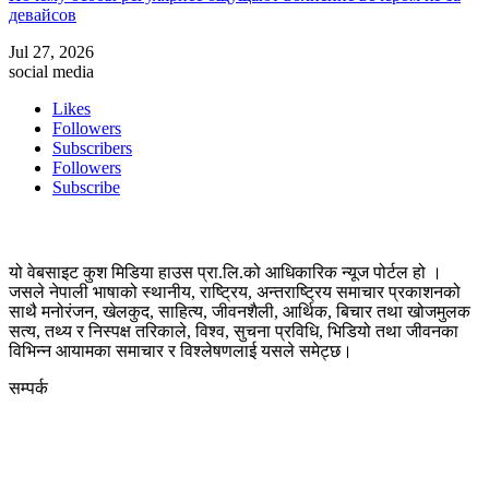
девайсов
Jul 27, 2026
social media
Likes
Followers
Subscribers
Followers
Subscribe
यो वेबसाइट कुश मिडिया हाउस प्रा.लि.को आधिकारिक न्यूज पोर्टल हो ।
जसले नेपाली भाषाको स्थानीय, राष्ट्रिय, अन्तराष्ट्रिय समाचार प्रकाशनको
साथै मनोरंजन, खेलकुद, साहित्य, जीवनशैली, आर्थिक, बिचार तथा खोजमुलक
सत्य, तथ्य र निस्पक्ष तरिकाले, विश्व, सुचना प्रविधि, भिडियो तथा जीवनका
विभिन्न आयामका समाचार र विश्लेषणलाई यसले समेट्छ।
सम्पर्क
कुस मिडिया प्रा‍.लि.
दर्ता नं. २८३५४५/०७८/०७९
कलैया उपमहानगरपालिका-२३, बारा
बारा 44400