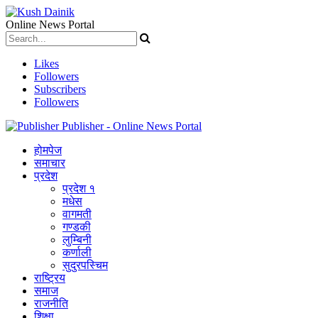
Online News Portal
Likes
Followers
Subscribers
Followers
Publisher - Online News Portal
होमपेज
समाचार
प्रदेश
प्रदेश १
मधेस
वागमती
गण्डकी
लुम्बिनी
कर्णाली
सुदुरपस्चिम
राष्ट्रिय
समाज
राजनीति
शिक्षा