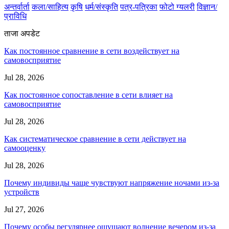
अन्तर्वार्ता
कला/साहित्य
कृषि
धर्म/संस्कृति
पत्र-पत्रिका
फोटो ग्यलरी
विज्ञान/
प्राविधि
ताजा अपडेट
Как постоянное сравнение в сети воздействует на
самовосприятие
Jul 28, 2026
Как постоянное сопоставление в сети влияет на
самовосприятие
Jul 28, 2026
Как систематическое сравнение в сети действует на
самооценку
Jul 28, 2026
Почему индивиды чаще чувствуют напряжение ночами из-за
устройств
Jul 27, 2026
Почему особы регулярнее ощущают волнение вечером из-за