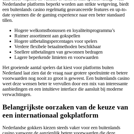
Nederlandse platforms beperkt worden aan strikte wetgeving, biedt
een buitenlands casino regelmatig geavanceerde features en up-to-
date systemen die de gaming experience naar een beter standaard
tillen.
Hogere welkomstbonussen en loyaliteitsprogramma’s
Ruimer assortiment aan gokspellen
Hogere uitbetalingspercentages voor spelers
Verdere flexibele betaalmethoden beschikbaar
Snellere uitbetalingen van gewonnen bedragen
Lagere beperkende limieten en voorwaarden
Het groeiende aantal spelers dat kiest voor platforms buiten
Nederland laat zien dat de vraag naar grotere speelruimte en betere
voorwaarden nog nooit zo groot is geweest. Een buitenlands casino
weet deze wensen beter te vervullen door een mix van interessante
aanbiedingen en een intuïtieve interface die aansluit bij moderne
verwachtingen.
Belangrijkste oorzaken van de keuze van
een internationaal gokplatform
Nederlandse gokkers kiezen steeds vaker voor een buitenlands
casino vanwege de aanzienlijk betere voorwaarden die deze