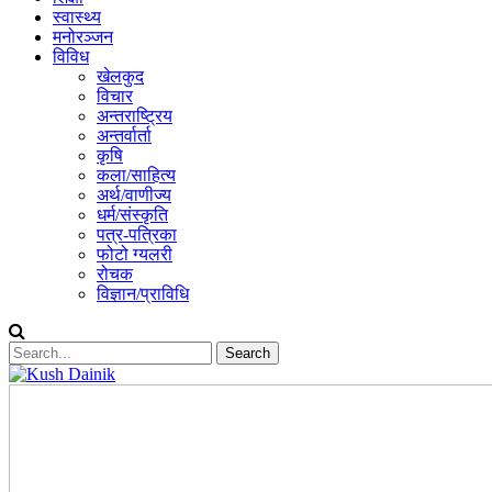
स्वास्थ्य
मनोरञ्जन
विविध
खेलकुद
विचार
अन्तराष्ट्रिय
अन्तर्वार्ता
कृषि
कला/साहित्य
अर्थ/वाणीज्य
धर्म/संस्कृति
पत्र-पत्रिका
फोटो ग्यलरी
रोचक
विज्ञान/प्राविधि