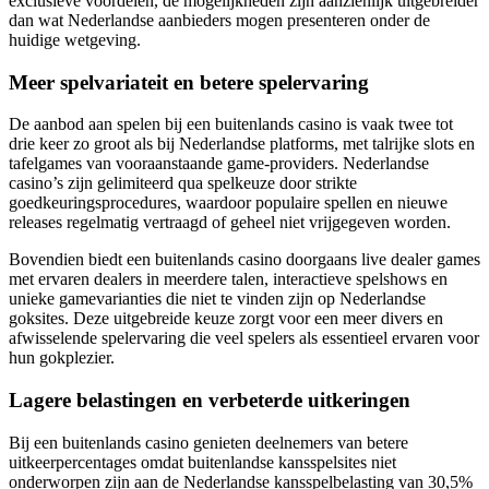
exclusieve voordelen, de mogelijkheden zijn aanzienlijk uitgebreider
dan wat Nederlandse aanbieders mogen presenteren onder de
huidige wetgeving.
Meer spelvariateit en betere spelervaring
De aanbod aan spelen bij een buitenlands casino is vaak twee tot
drie keer zo groot als bij Nederlandse platforms, met talrijke slots en
tafelgames van vooraanstaande game-providers. Nederlandse
casino’s zijn gelimiteerd qua spelkeuze door strikte
goedkeuringsprocedures, waardoor populaire spellen en nieuwe
releases regelmatig vertraagd of geheel niet vrijgegeven worden.
Bovendien biedt een buitenlands casino doorgaans live dealer games
met ervaren dealers in meerdere talen, interactieve spelshows en
unieke gamevarianties die niet te vinden zijn op Nederlandse
goksites. Deze uitgebreide keuze zorgt voor een meer divers en
afwisselende spelervaring die veel spelers als essentieel ervaren voor
hun gokplezier.
Lagere belastingen en verbeterde uitkeringen
Bij een buitenlands casino genieten deelnemers van betere
uitkeerpercentages omdat buitenlandse kansspelsites niet
onderworpen zijn aan de Nederlandse kansspelbelasting van 30,5%