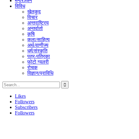
मनोरञ्जन
विविध
खेलकुद
विचार
अन्तराष्ट्रिय
अन्तर्वार्ता
कृषि
कला/साहित्य
अर्थ/वाणीज्य
धर्म/संस्कृति
पत्र-पत्रिका
फोटो ग्यलरी
रोचक
विज्ञान/प्राविधि
Likes
Followers
Subscribers
Followers