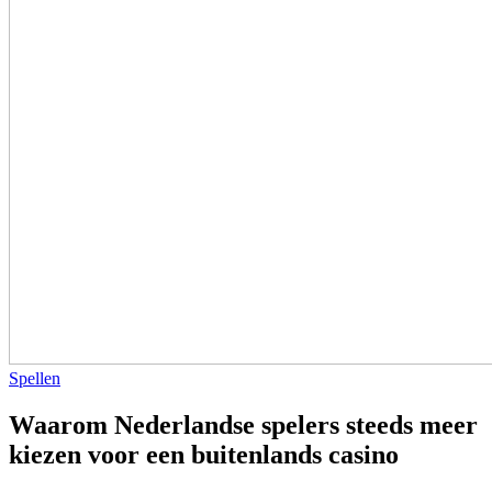
Spellen
Waarom Nederlandse spelers steeds meer
kiezen voor een buitenlands casino