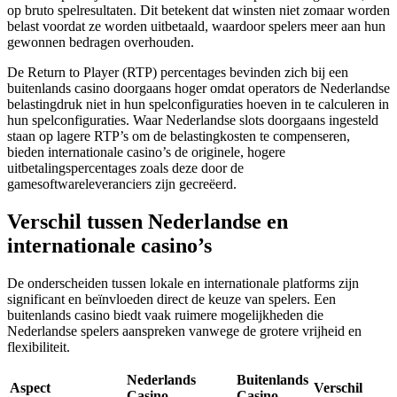
op bruto spelresultaten. Dit betekent dat winsten niet zomaar worden
belast voordat ze worden uitbetaald, waardoor spelers meer aan hun
gewonnen bedragen overhouden.
De Return to Player (RTP) percentages bevinden zich bij een
buitenlands casino doorgaans hoger omdat operators de Nederlandse
belastingdruk niet in hun spelconfiguraties hoeven in te calculeren in
hun spelconfiguraties. Waar Nederlandse slots doorgaans ingesteld
staan op lagere RTP’s om de belastingkosten te compenseren,
bieden internationale casino’s de originele, hogere
uitbetalingspercentages zoals deze door de
gamesoftwareleveranciers zijn gecreëerd.
Verschil tussen Nederlandse en
internationale casino’s
De onderscheiden tussen lokale en internationale platforms zijn
significant en beïnvloeden direct de keuze van spelers. Een
buitenlands casino biedt vaak ruimere mogelijkheden die
Nederlandse spelers aanspreken vanwege de grotere vrijheid en
flexibiliteit.
Nederlands
Buitenlands
Aspect
Verschil
Casino
Casino