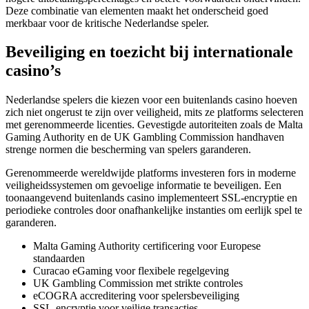
Deze combinatie van elementen maakt het onderscheid goed
merkbaar voor de kritische Nederlandse speler.
Beveiliging en toezicht bij internationale
casino’s
Nederlandse spelers die kiezen voor een buitenlands casino hoeven
zich niet ongerust te zijn over veiligheid, mits ze platforms selecteren
met gerenommeerde licenties. Gevestigde autoriteiten zoals de Malta
Gaming Authority en de UK Gambling Commission handhaven
strenge normen die bescherming van spelers garanderen.
Gerenommeerde wereldwijde platforms investeren fors in moderne
veiligheidssystemen om gevoelige informatie te beveiligen. Een
toonaangevend buitenlands casino implementeert SSL-encryptie en
periodieke controles door onafhankelijke instanties om eerlijk spel te
garanderen.
Malta Gaming Authority certificering voor Europese
standaarden
Curacao eGaming voor flexibele regelgeving
UK Gambling Commission met strikte controles
eCOGRA accreditering voor spelersbeveiliging
SSL-encryptie voor veilige transacties