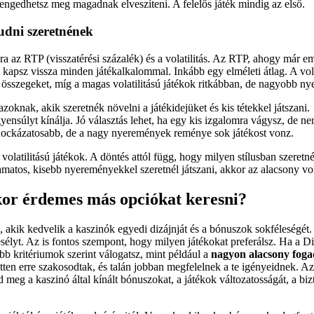
engedhetsz meg magadnak elveszíteni. A felelős játék mindig az első.
tudni szeretnének
az RTP (visszatérési százalék) és a volatilitás. Az RTP, ahogy már emlí
apsz vissza minden játékalkalommal. Inkább egy elméleti átlag. A vola
bb összegeket, míg a magas volatilitású játékok ritkábban, de nagyobb 
oknak, akik szeretnék növelni a játékidejüket és kis tétekkel játszani.
yensúlyt kínálja. Jó választás lehet, ha egy kis izgalomra vágysz, de nem
ckázatosabb, de a nagy nyeremények reménye sok játékost vonz.
latilitású játékok. A döntés attól függ, hogy milyen stílusban szeret
yamatos, kisebb nyereményekkel szeretnél játszani, akkor az alacsony vol
kor érdemes más opciókat keresni?
ik kedvelik a kaszinók egyedi dizájnját és a bónuszok sokféleségét. Ha
esélyt. Az is fontos szempont, hogy milyen játékokat preferálsz. Ha a
bb kritériumok szerint válogatsz, mint például a
nagyon alacsony foga
ten erre szakosodtak, és talán jobban megfelelnek a te igényeidnek. A
eg a kaszinó által kínált bónuszokat, a játékok változatosságát, a bizt