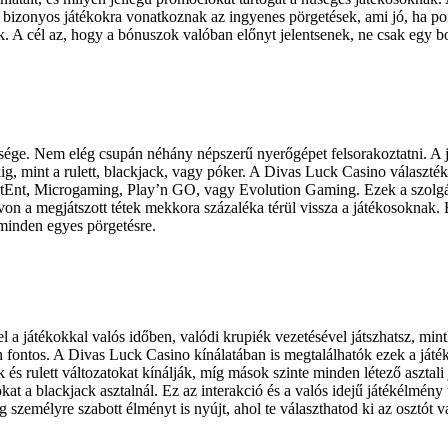
gy bizonyos játékokra vonatkoznak az ingyenes pörgetések, ami jó, ha p
. A cél az, hogy a bónuszok valóban előnyt jelentsenek, ne csak egy b
sége. Nem elég csupán néhány népszerű nyerőgépet felsorakoztatni. A j
okig, mint a rulett, blackjack, vagy póker. A Divas Luck Casino választ
etEnt, Microgaming, Play’n GO, vagy Evolution Gaming. Ezek a szolgál
von a megjátszott tétek mekkora százaléka térül vissza a játékosoknak
minden egyes pörgetésre.
el a játékokkal valós időben, valódi krupiék vezetésével játszhatsz, mi
n fontos. A Divas Luck Casino kínálatában is megtalálhatók ezek a játé
s rulett változatokat kínálják, míg mások szinte minden létező asztali 
kat a blackjack asztalnál. Ez az interakció és a valós idejű játékélmén
személyre szabott élményt is nyújt, ahol te választhatod ki az osztót va