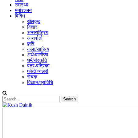
स्वास्थ्य
मनोरञ्जन
विविध
खेलकुद
विचार
अन्तराष्ट्रिय
अन्तर्वार्ता
कृषि
कला/साहित्य
अर्थ/वाणीज्य
धर्म/संस्कृति
पत्र-पत्रिका
फोटो ग्यलरी
रोचक
विज्ञान/प्राविधि