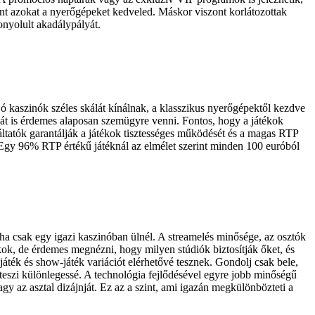
ont azokat a nyerőgépeket kedveled. Máskor viszont korlátozottak
onyolult akadálypályát.
ó kaszinók széles skálát kínálnak, a klasszikus nyerőgépektől kezdve
ékát is érdemes alaposan szemügyre venni. Fontos, hogy a játékok
tatók garantálják a játékok tisztességes működését és a magas RTP
. Egy 96% RTP értékű játéknál az elmélet szerint minden 100 euróból
ntha csak egy igazi kaszinóban ülnél. A streamelés minősége, az osztók
kok, de érdemes megnézni, hogy milyen stúdiók biztosítják őket, és
játék és show-játék variációt elérhetővé tesznek. Gondolj csak bele,
y teszi különlegessé. A technológia fejlődésével egyre jobb minőségű
gy az asztal dizájnját. Ez az a szint, ami igazán megkülönbözteti a