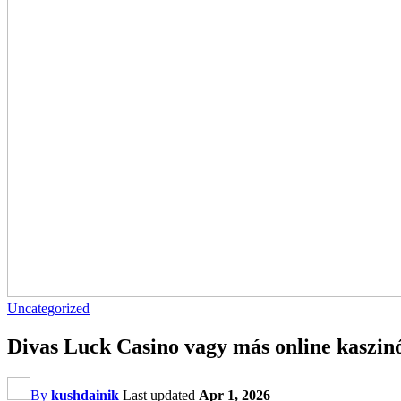
Uncategorized
Divas Luck Casino vagy más online kaszinó
By
kushdainik
Last updated
Apr 1, 2026