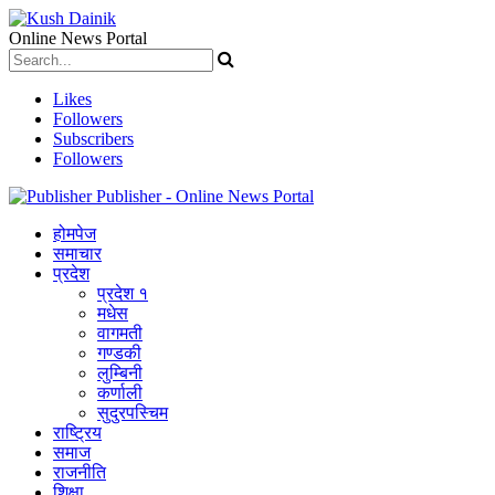
Online News Portal
Likes
Followers
Subscribers
Followers
Publisher - Online News Portal
होमपेज
समाचार
प्रदेश
प्रदेश १
मधेस
वागमती
गण्डकी
लुम्बिनी
कर्णाली
सुदुरपस्चिम
राष्ट्रिय
समाज
राजनीति
शिक्षा