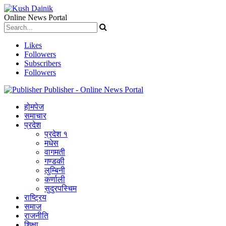
Online News Portal
Likes
Followers
Subscribers
Followers
Publisher - Online News Portal
होमपेज
समाचार
प्रदेश
प्रदेश १
मधेस
वागमती
गण्डकी
लुम्बिनी
कर्णाली
सुदुरपस्चिम
राष्ट्रिय
समाज
राजनीति
शिक्षा