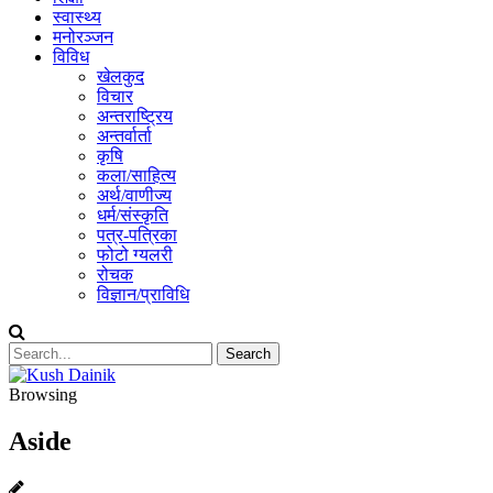
स्वास्थ्य
मनोरञ्जन
विविध
खेलकुद
विचार
अन्तराष्ट्रिय
अन्तर्वार्ता
कृषि
कला/साहित्य
अर्थ/वाणीज्य
धर्म/संस्कृति
पत्र-पत्रिका
फोटो ग्यलरी
रोचक
विज्ञान/प्राविधि
Browsing
Aside