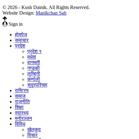
© 2026 - Kush Dainik. All Rights Reserved.
Website Design:
Manikchan Sah
Sign in
होमपेज
समाचार
प्रदेश
प्रदेश १
मधेस
वागमती
गण्डकी
लुम्बिनी
कर्णाली
सुदुरपस्चिम
राष्ट्रिय
समाज
राजनीति
शिक्षा
स्वास्थ्य
मनोरञ्जन
विविध
खेलकुद
विचार