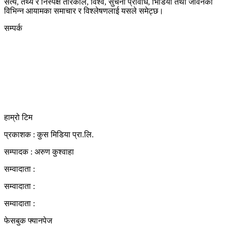
सत्य, तथ्य र निस्पक्ष तरिकाले, विश्व, सुचना प्रविधि, भिडियो तथा जीवनका
विभिन्न आयामका समाचार र विश्लेषणलाई यसले समेट्छ।
सम्पर्क
कुस मिडिया प्रा‍.लि.
दर्ता नं. २८३५४५/०७८/०७९
कलैया उपमहानगरपालिका-२३, बारा
बारा 44400
kushdainik@gmail.com
+977-9855034640
http://kushdainik.com/
हाम्रो टिम
प्रकाशक : कुस मिडिया प्रा‍.लि.
सम्पादक : अरुण कुश्वाहा
सम्वादाता :
सम्वादाता :
सम्वादाता :
फेसबुक फ्यानपेज