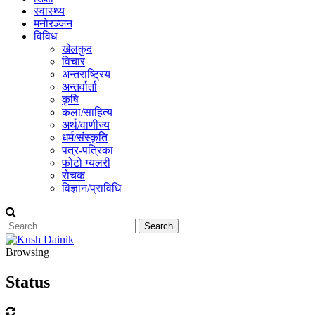
स्वास्थ्य
मनोरञ्जन
विविध
खेलकुद
विचार
अन्तराष्ट्रिय
अन्तर्वार्ता
कृषि
कला/साहित्य
अर्थ/वाणीज्य
धर्म/संस्कृति
पत्र-पत्रिका
फोटो ग्यलरी
रोचक
विज्ञान/प्राविधि
Browsing
Status