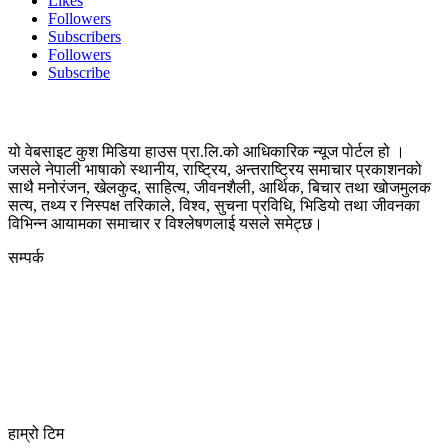
Likes
Followers
Subscribers
Followers
Subscribe
यो वेबसाइट कुश मिडिया हाउस प्रा.लि.को आधिकारिक न्यूज पोर्टल हो ।
जसले नेपाली भाषाको स्थानीय, राष्ट्रिय, अन्तराष्ट्रिय समाचार प्रकाशनको
साथै मनोरंजन, खेलकुद, साहित्य, जीवनशैली, आर्थिक, बिचार तथा खोजमुलक
सत्य, तथ्य र निस्पक्ष तरिकाले, विश्व, सुचना प्रविधि, भिडियो तथा जीवनका
विभिन्न आयामका समाचार र विश्लेषणलाई यसले समेट्छ।
सम्पर्क
कुस मिडिया प्रा‍.लि.
दर्ता नं. २८३५४५/०७८/०७९
कलैया उपमहानगरपालिका-२३, बारा
बारा 44400
kushdainik@gmail.com
+977-9855034640
http://kushdainik.com/
हाम्रो टिम