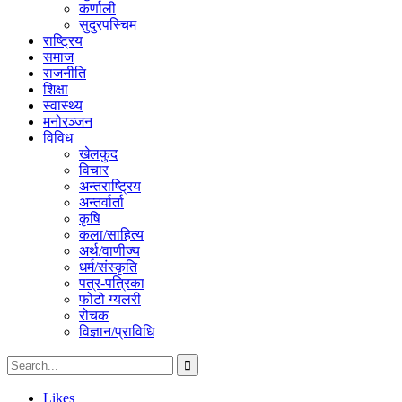
कर्णाली
सुदुरपस्चिम
राष्ट्रिय
समाज
राजनीति
शिक्षा
स्वास्थ्य
मनोरञ्जन
विविध
खेलकुद
विचार
अन्तराष्ट्रिय
अन्तर्वार्ता
कृषि
कला/साहित्य
अर्थ/वाणीज्य
धर्म/संस्कृति
पत्र-पत्रिका
फोटो ग्यलरी
रोचक
विज्ञान/प्राविधि
Likes