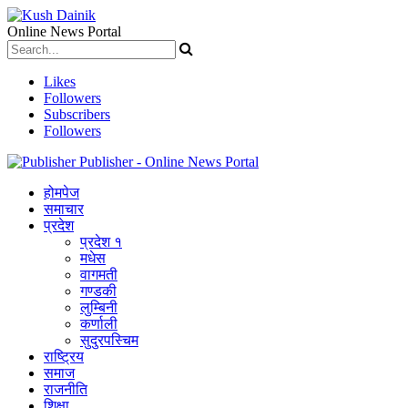
Online News Portal
Likes
Followers
Subscribers
Followers
Publisher - Online News Portal
होमपेज
समाचार
प्रदेश
प्रदेश १
मधेस
वागमती
गण्डकी
लुम्बिनी
कर्णाली
सुदुरपस्चिम
राष्ट्रिय
समाज
राजनीति
शिक्षा