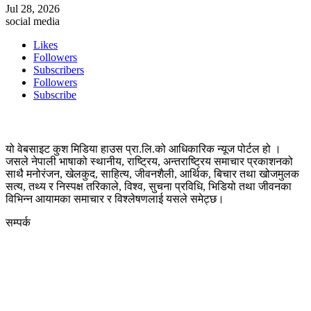
Jul 28, 2026
social media
Likes
Followers
Subscribers
Followers
Subscribe
यो वेबसाइट कुश मिडिया हाउस प्रा.लि.को आधिकारिक न्यूज पोर्टल हो ।
जसले नेपाली भाषाको स्थानीय, राष्ट्रिय, अन्तराष्ट्रिय समाचार प्रकाशनको
साथै मनोरंजन, खेलकुद, साहित्य, जीवनशैली, आर्थिक, बिचार तथा खोजमुलक
सत्य, तथ्य र निस्पक्ष तरिकाले, विश्व, सुचना प्रविधि, भिडियो तथा जीवनका
विभिन्न आयामका समाचार र विश्लेषणलाई यसले समेट्छ।
सम्पर्क
कुस मिडिया प्रा‍.लि.
दर्ता नं. २८३५४५/०७८/०७९
कलैया उपमहानगरपालिका-२३, बारा
बारा 44400
kushdainik@gmail.com
+977-9855034640