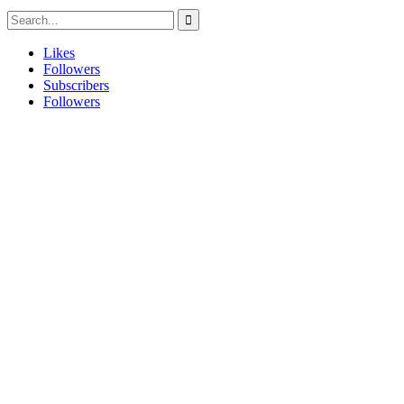
Likes
Followers
Subscribers
Followers