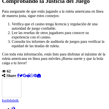
Comprobando la Justicia del Juego
Para asegurarte de que estás jugando a la ruleta americana en línea
de manera justa, sigue estos consejos:
Verifica que el casino tenga licencia y regulación de una
autoridad de juego confiable.
Lee las reseñas de otros jugadores para conocer su
experiencia con el casino.
Consulta los informes de auditoría de juegos para verificar la
equidad de las tiradas de ruleta.
Con toda esta información, estás listo para disfrutar al máximo de la
ruleta americana en línea para móviles.¡Buena suerte y que la bola
caiga a tu favor!
62
Share
kushdainik