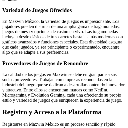
Variedad de Juegos Ofrecidos
En Maxwin México, la variedad de juegos es impresionante. Los
jugadores pueden disfrutar de una amplia gama de tragamonedas,
juegos de mesa y opciones de casino en vivo. Las tragamonedas
incluyen desde clásicos de tres carretes hasta las más modernas con
gráficos avanzados y funciones especiales. Esta diversidad asegura
que cada jugador, ya sea principiante o experimentado, encuentre
algo que se adapte a sus preferencias.
Proveedores de Juegos de Renombre
La calidad de los juegos en Maxwin se debe en gran parte a sus
socios proveedores. Trabajan con empresas reconocidas en la
industria del juego que se dedican a desarrollar contenido innovador
y atractivo. Entre ellos se encuentran marcas como NetEnt,
Microgaming y Evolution Gaming, cada una ofreciendo su propio
estilo y variedad de juegos que enriquecen la experiencia de juego.
Registro y Acceso a la Plataforma
Registrarse en Maxwin México es un proceso sencillo y rápido.