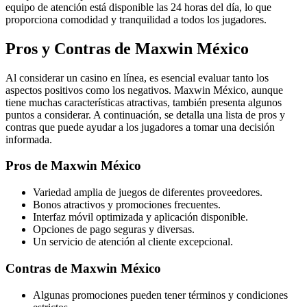
equipo de atención está disponible las 24 horas del día, lo que
proporciona comodidad y tranquilidad a todos los jugadores.
Pros y Contras de Maxwin México
Al considerar un casino en línea, es esencial evaluar tanto los
aspectos positivos como los negativos. Maxwin México, aunque
tiene muchas características atractivas, también presenta algunos
puntos a considerar. A continuación, se detalla una lista de pros y
contras que puede ayudar a los jugadores a tomar una decisión
informada.
Pros de Maxwin México
Variedad amplia de juegos de diferentes proveedores.
Bonos atractivos y promociones frecuentes.
Interfaz móvil optimizada y aplicación disponible.
Opciones de pago seguras y diversas.
Un servicio de atención al cliente excepcional.
Contras de Maxwin México
Algunas promociones pueden tener términos y condiciones