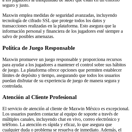
seguro y justo.
Maxwin emplea medidas de seguridad avanzadas, incluyendo
tecnología de cifrado SSL que protege todos los datos y
transacciones realizadas en la plataforma. Esto asegura que la
información personal y financiera de los jugadores esté siempre a
salvo de posibles amenazas.
Política de Juego Responsable
Maxwin promueve un juego responsable y proporciona recursos
para ayudar a los jugadores a mantener el control sobre sus hábitos
de juego. La plataforma ofrece opciones que permiten establecer
límites de depósito y tiempo, asegurando que todos los usuarios
puedan disfrutar de su experiencia de juego de manera segura y
controlada.
Atención al Cliente Profesional
El servicio de atención al cliente de Maxwin México es excepcional.
Los usuarios pueden contactar al equipo de soporte a través de
múltiples canales, incluyendo chat en vivo, correo electrónico y
teléfono. La atención es rápida y eficaz, lo que asegura que
cualquier duda o problema se resuelva de inmediato. Además, el