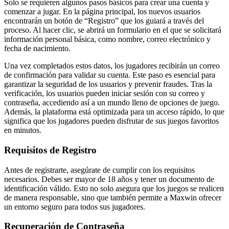
Solo se requieren algunos pasos básicos para crear una cuenta y
comenzar a jugar. En la página principal, los nuevos usuarios
encontrarán un botón de “Registro” que los guiará a través del
proceso. Al hacer clic, se abrirá un formulario en el que se solicitará
información personal básica, como nombre, correo electrónico y
fecha de nacimiento.
Una vez completados estos datos, los jugadores recibirán un correo
de confirmación para validar su cuenta. Este paso es esencial para
garantizar la seguridad de los usuarios y prevenir fraudes. Tras la
verificación, los usuarios pueden iniciar sesión con su correo y
contraseña, accediendo así a un mundo lleno de opciones de juego.
Además, la plataforma está optimizada para un acceso rápido, lo que
significa que los jugadores pueden disfrutar de sus juegos favoritos
en minutos.
Requisitos de Registro
Antes de registrarte, asegúrate de cumplir con los requisitos
necesarios. Debes ser mayor de 18 años y tener un documento de
identificación válido. Esto no solo asegura que los juegos se realicen
de manera responsable, sino que también permite a Maxwin ofrecer
un entorno seguro para todos sus jugadores.
Recuperación de Contraseña