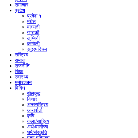
समाचार
प्रदेश
प्रदेश १
मधेस
वागमती
गण्डकी
लुम्बिनी
कर्णाली
सुदुरपस्चिम
राष्ट्रिय
समाज
राजनीति
शिक्षा
स्वास्थ्य
मनोरञ्जन
विविध
खेलकुद
विचार
अन्तराष्ट्रिय
अन्तर्वार्ता
कृषि
कला/साहित्य
अर्थ/वाणीज्य
धर्म/संस्कृति
पत्र-पत्रिका