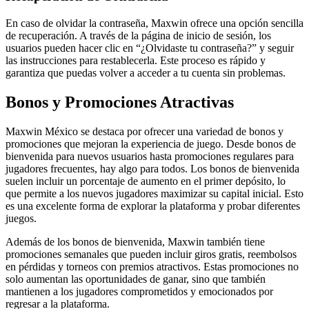
En caso de olvidar la contraseña, Maxwin ofrece una opción sencilla
de recuperación. A través de la página de inicio de sesión, los
usuarios pueden hacer clic en “¿Olvidaste tu contraseña?” y seguir
las instrucciones para restablecerla. Este proceso es rápido y
garantiza que puedas volver a acceder a tu cuenta sin problemas.
Bonos y Promociones Atractivas
Maxwin México se destaca por ofrecer una variedad de bonos y
promociones que mejoran la experiencia de juego. Desde bonos de
bienvenida para nuevos usuarios hasta promociones regulares para
jugadores frecuentes, hay algo para todos. Los bonos de bienvenida
suelen incluir un porcentaje de aumento en el primer depósito, lo
que permite a los nuevos jugadores maximizar su capital inicial. Esto
es una excelente forma de explorar la plataforma y probar diferentes
juegos.
Además de los bonos de bienvenida, Maxwin también tiene
promociones semanales que pueden incluir giros gratis, reembolsos
en pérdidas y torneos con premios atractivos. Estas promociones no
solo aumentan las oportunidades de ganar, sino que también
mantienen a los jugadores comprometidos y emocionados por
regresar a la plataforma.