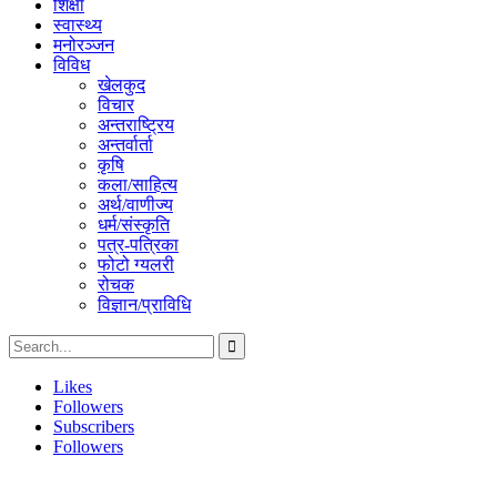
शिक्षा
स्वास्थ्य
मनोरञ्जन
विविध
खेलकुद
विचार
अन्तराष्ट्रिय
अन्तर्वार्ता
कृषि
कला/साहित्य
अर्थ/वाणीज्य
धर्म/संस्कृति
पत्र-पत्रिका
फोटो ग्यलरी
रोचक
विज्ञान/प्राविधि
Likes
Followers
Subscribers
Followers