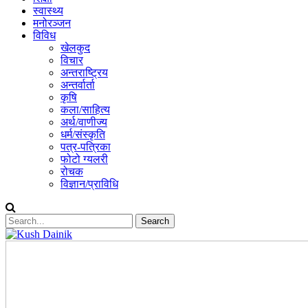
स्वास्थ्य
मनोरञ्जन
विविध
खेलकुद
विचार
अन्तराष्ट्रिय
अन्तर्वार्ता
कृषि
कला/साहित्य
अर्थ/वाणीज्य
धर्म/संस्कृति
पत्र-पत्रिका
फोटो ग्यलरी
रोचक
विज्ञान/प्राविधि