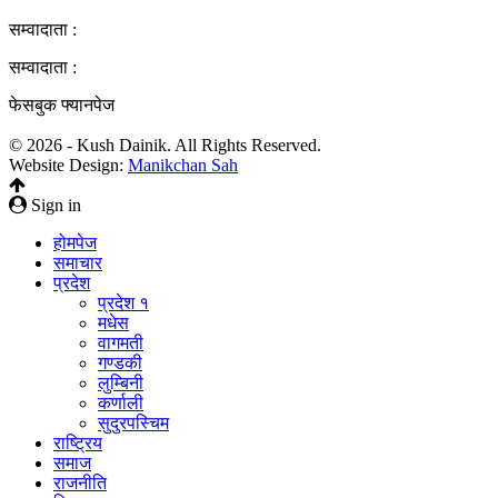
सम्वादाता :
सम्वादाता :
फेसबुक फ्यानपेज
© 2026 - Kush Dainik. All Rights Reserved.
Website Design:
Manikchan Sah
Sign in
होमपेज
समाचार
प्रदेश
प्रदेश १
मधेस
वागमती
गण्डकी
लुम्बिनी
कर्णाली
सुदुरपस्चिम
राष्ट्रिय
समाज
राजनीति