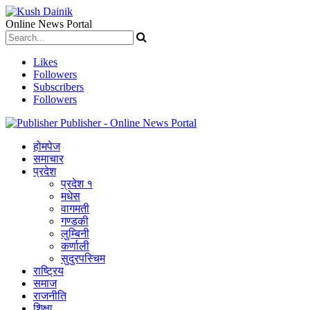
Online News Portal
Likes
Followers
Subscribers
Followers
Publisher - Online News Portal
होमपेज
समाचार
प्रदेश
प्रदेश १
मधेस
वागमती
गण्डकी
लुम्बिनी
कर्णाली
सुदुरपस्चिम
राष्ट्रिय
समाज
राजनीति
शिक्षा