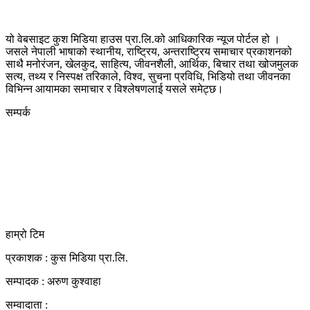
यो वेबसाइट कुश मिडिया हाउस प्रा.लि.को आधिकारिक न्यूज पोर्टल हो ।
जसले नेपाली भाषाको स्थानीय, राष्ट्रिय, अन्तराष्ट्रिय समाचार प्रकाशनको
साथै मनोरंजन, खेलकुद, साहित्य, जीवनशैली, आर्थिक, बिचार तथा खोजमुलक
सत्य, तथ्य र निस्पक्ष तरिकाले, विश्व, सुचना प्रविधि, भिडियो तथा जीवनका
विभिन्न आयामका समाचार र विश्लेषणलाई यसले समेट्छ।
सम्पर्क
कुस मिडिया प्रा‍.लि.
दर्ता नं. २८३५४५/०७८/०७९
कलैया उपमहानगरपालिका-२३, बारा
बारा 44400
kushdainik@gmail.com
+977-9855034640
http://kushdainik.com/
हाम्रो टिम
प्रकाशक : कुस मिडिया प्रा‍.लि.
सम्पादक : अरुण कुश्वाहा
सम्वादाता :