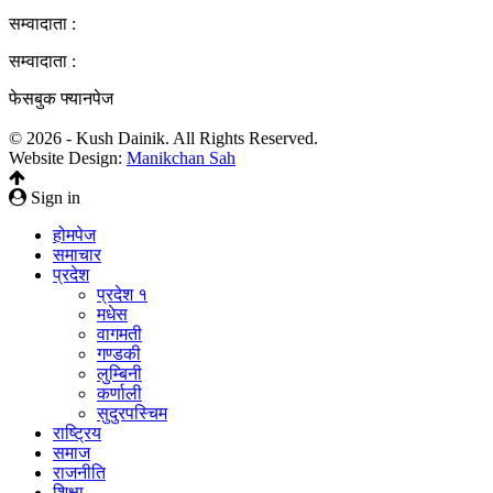
सम्वादाता :
सम्वादाता :
फेसबुक फ्यानपेज
© 2026 - Kush Dainik. All Rights Reserved.
Website Design:
Manikchan Sah
Sign in
होमपेज
समाचार
प्रदेश
प्रदेश १
मधेस
वागमती
गण्डकी
लुम्बिनी
कर्णाली
सुदुरपस्चिम
राष्ट्रिय
समाज
राजनीति
शिक्षा