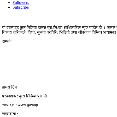
Followers
Subscribe
यो वेबसाइट कुश मिडिया हाउस प्रा.लि.को आधिकारिक न्यूज पोर्टल हो । जसले न
निस्पक्ष तरिकाले, विश्व, सुचना प्रविधि, भिडियो तथा जीवनका विभिन्न आयाम
सम्पर्क
कुस मिडिया प्रा‍.लि.
दर्ता नं. २८३५४५/०७८/०७९
कलैया उपमहानगरपालिका-२३, बारा
बारा 44400
kushdainik@gmail.com
+977-9855034640
http://kushdainik.com/
हाम्रो टिम
प्रकाशक : कुस मिडिया प्रा‍.लि.
सम्पादक : अरुण कुश्वाहा
सम्वादाता :