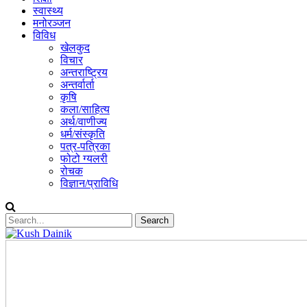
स्वास्थ्य
मनोरञ्जन
विविध
खेलकुद
विचार
अन्तराष्ट्रिय
अन्तर्वार्ता
कृषि
कला/साहित्य
अर्थ/वाणीज्य
धर्म/संस्कृति
पत्र-पत्रिका
फोटो ग्यलरी
रोचक
विज्ञान/प्राविधि