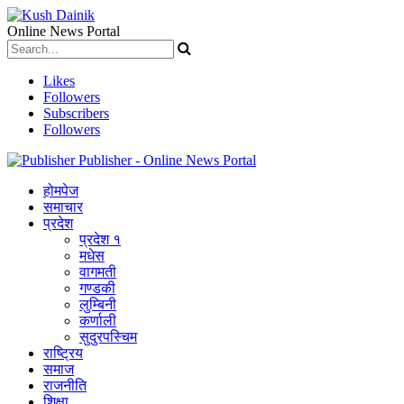
Online News Portal
Likes
Followers
Subscribers
Followers
Publisher - Online News Portal
होमपेज
समाचार
प्रदेश
प्रदेश १
मधेस
वागमती
गण्डकी
लुम्बिनी
कर्णाली
सुदुरपस्चिम
राष्ट्रिय
समाज
राजनीति
शिक्षा