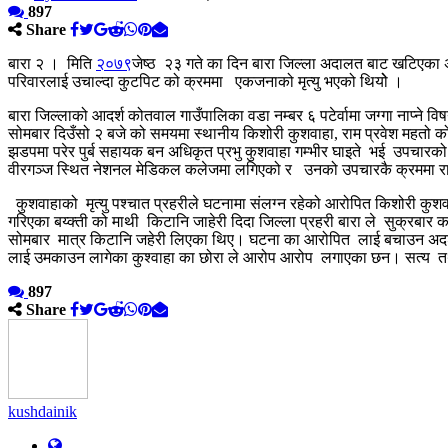
897
Share
बारा २ । मिति
२०७९
जेष्ठ २३ गते का दिन बारा जिल्ला अदालत बाट खटिएका अ
परिवारलाई उचाल्दा कुटपिट को क्रममा एकजनाको मृत्यु भएको थियोे ।
बारा जिल्लाको आदर्श कोतवाल गाउँपालिका वडा नम्बर ६ पटेर्वामा जग्गा नाप्ने 
सोमबार दिउँसो २ बजे को समयमा स्थानीय किशोरी कुशवाहा, राम प्रवेश महतो को
झडपमा परेर पुर्ब सहायक बन अधिकृत प्रभु कुशवाहा गम्भीर घाइते भई उपचारको
वीरगञ्ज स्थित नेशनल मेडिकल कलेजमा लगिएको र उनको उपचारकै क्रममा राती 
कुशवाहाको मृत्यु पश्चात प्रहरीले घटनामा संलग्न रहेको आरोपित किशोरी कु
गरिएका बय्क्ती को माथी किटानि जाहेरी दिदा जिल्ला प्रहरी बारा ले सुक्रबार
सोमबार मात्र किटानि जहेरी लिएका थिए। घटना का आरोपित लाई बचाउन अदर्श
लाई उमकाउन लागेका कुश्वाहा का छोरा ले आरोप आरोप लगाएका छन। सत्य तथ
897
Share
kushdainik