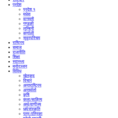
प्रदेश
प्रदेश १
मधेस
वागमती
गण्डकी
लुम्बिनी
कर्णाली
सुदुरपस्चिम
राष्ट्रिय
समाज
राजनीति
शिक्षा
स्वास्थ्य
मनोरञ्जन
विविध
खेलकुद
विचार
अन्तराष्ट्रिय
अन्तर्वार्ता
कृषि
कला/साहित्य
अर्थ/वाणीज्य
धर्म/संस्कृति
पत्र-पत्रिका