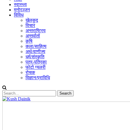
स्वास्थ्य
मनोरञ्जन
विविध
खेलकुद
विचार
अन्तराष्ट्रिय
अन्तर्वार्ता
कृषि
कला/साहित्य
अर्थ/वाणीज्य
धर्म/संस्कृति
पत्र-पत्रिका
फोटो ग्यलरी
रोचक
विज्ञान/प्राविधि