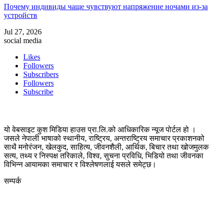
Почему индивиды чаще чувствуют напряжение ночами из-за
устройств
Jul 27, 2026
social media
Likes
Followers
Subscribers
Followers
Subscribe
यो वेबसाइट कुश मिडिया हाउस प्रा.लि.को आधिकारिक न्यूज पोर्टल हो ।
जसले नेपाली भाषाको स्थानीय, राष्ट्रिय, अन्तराष्ट्रिय समाचार प्रकाशनको
साथै मनोरंजन, खेलकुद, साहित्य, जीवनशैली, आर्थिक, बिचार तथा खोजमुलक
सत्य, तथ्य र निस्पक्ष तरिकाले, विश्व, सुचना प्रविधि, भिडियो तथा जीवनका
विभिन्न आयामका समाचार र विश्लेषणलाई यसले समेट्छ।
सम्पर्क
कुस मिडिया प्रा‍.लि.
दर्ता नं. २८३५४५/०७८/०७९
कलैया उपमहानगरपालिका-२३, बारा