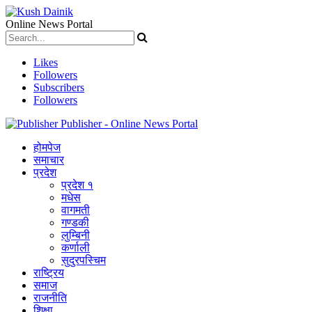
Online News Portal
Likes
Followers
Subscribers
Followers
Publisher - Online News Portal
होमपेज
समाचार
प्रदेश
प्रदेश १
मधेस
वागमती
गण्डकी
लुम्बिनी
कर्णाली
सुदुरपस्चिम
राष्ट्रिय
समाज
राजनीति
शिक्षा