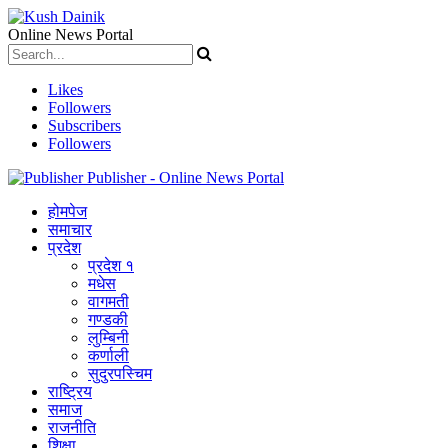
Online News Portal
Likes
Followers
Subscribers
Followers
Publisher - Online News Portal
होमपेज
समाचार
प्रदेश
प्रदेश १
मधेस
वागमती
गण्डकी
लुम्बिनी
कर्णाली
सुदुरपस्चिम
राष्ट्रिय
समाज
राजनीति
शिक्षा