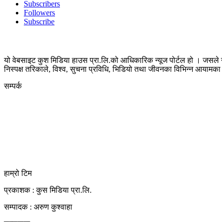
Subscribers
Followers
Subscribe
यो वेबसाइट कुश मिडिया हाउस प्रा.लि.को आधिकारिक न्यूज पोर्टल हो । जसले न
निस्पक्ष तरिकाले, विश्व, सुचना प्रविधि, भिडियो तथा जीवनका विभिन्न आयाम
सम्पर्क
कुस मिडिया प्रा‍.लि.
दर्ता नं. २८३५४५/०७८/०७९
कलैया उपमहानगरपालिका-२३, बारा
बारा 44400
kushdainik@gmail.com
+977-9855034640
http://kushdainik.com/
हाम्रो टिम
प्रकाशक : कुस मिडिया प्रा‍.लि.
सम्पादक : अरुण कुश्वाहा