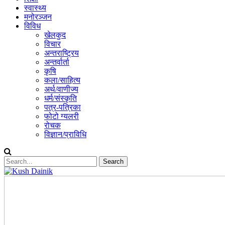
स्वास्थ्य
मनोरञ्जन
विविध
खेलकुद
विचार
अन्तराष्ट्रिय
अन्तर्वार्ता
कृषि
कला/साहित्य
अर्थ/वाणीज्य
धर्म/संस्कृति
पत्र-पत्रिका
फोटो ग्यलरी
रोचक
विज्ञान/प्राविधि