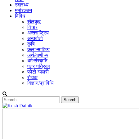
स्वास्थ्य
मनोरञ्जन
विविध
खेलकुद
विचार
अन्तराष्ट्रिय
अन्तर्वार्ता
कृषि
कला/साहित्य
अर्थ/वाणीज्य
धर्म/संस्कृति
पत्र-पत्रिका
फोटो ग्यलरी
रोचक
विज्ञान/प्राविधि