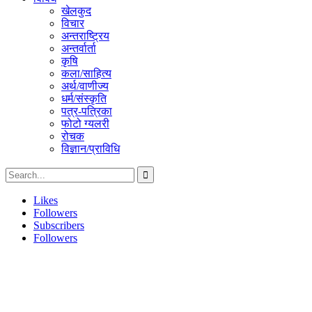
खेलकुद
विचार
अन्तराष्ट्रिय
अन्तर्वार्ता
कृषि
कला/साहित्य
अर्थ/वाणीज्य
धर्म/संस्कृति
पत्र-पत्रिका
फोटो ग्यलरी
रोचक
विज्ञान/प्राविधि
Likes
Followers
Subscribers
Followers