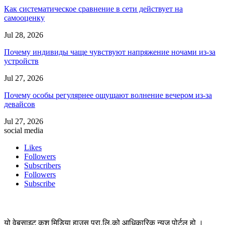
Как систематическое сравнение в сети действует на
самооценку
Jul 28, 2026
Почему индивиды чаще чувствуют напряжение ночами из-за
устройств
Jul 27, 2026
Почему особы регулярнее ощущают волнение вечером из-за
девайсов
Jul 27, 2026
social media
Likes
Followers
Subscribers
Followers
Subscribe
यो वेबसाइट कुश मिडिया हाउस प्रा.लि.को आधिकारिक न्यूज पोर्टल हो ।