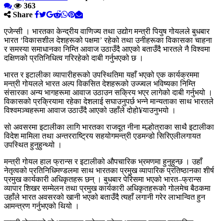
363
Share
एजेन्सी । भारतका केन्द्रीय वाणिज्य तथा उद्योग मन्त्री पियुष गोयलले बुधबार
भारत ‘विकासशील देशहरूको पक्षमा’ रहेको तथा उनीहरूका विकासका चाहना
र समस्या समाधानका निम्ति आवाज उठाउँदै आएको बताउँदै भारतले नै विश्वमा
दक्षिणको प्रतिनिधित्व गरिरहेको दाबी गर्नुभएको छ ।
भारत र इटालीका व्यापारीहरूको उपस्थितिमा यहाँ भएको एक कार्यक्रममा
मन्त्री गोयलले भारत अल्प विकसित देशहरूको उज्ज्वल भविष्यका निम्ति
संसारका अन्य भागहरूमा आवाज उठाउन सक्रिय भएर लागेको दाबी गर्नुभयो ।
विकासको प्रक्रियामा रहेका देशलाई सघाउनुपर्छ भन्ने मान्यताका साथ भारतले
विश्वमञ्चहरूमा आवाज उठाउँदै आएको उहाँले दोहो¥याउनुभयो ।
सो अवसरमा इटालीका लागि भारतका राजदूत नीना मल्होत्राका साथै इटालीका
विदेश मामिला तथा अन्तरराष्ट्रिय सहयोगमन्त्री एडमन्डो सिरिएलीलगायत
उपस्थित हुनुहुन्थ्यो ।
मन्त्री गोयल हाल फ्रान्स र इटालीको औपचारिक भ्रमणमा हुनुहुन्छ । उहाँ
नेतृत्वको प्रतिनिधिमण्डलमा साथ भारतका प्रमुख व्यापारिक प्रतिष्ठानका शीर्ष
प्रमुख कार्यकारी अधिकृतहरू छन् । बुधबार पेरिसमा भएको भारत–फ्रान्स
व्यापार शिखर सम्मेलन तथा प्रमुख कार्यकारी अधिकृतहरूको गोलमेच बैठकमा
उहाँले भारत अवसरको खानी भएको बताउँदै त्यहाँ लगानी गरेर लाभान्वित हुन
आमन्त्रण गर्नुभएको थियो ।