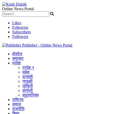
Online News Portal
Likes
Followers
Subscribers
Followers
Publisher - Online News Portal
होमपेज
समाचार
प्रदेश
प्रदेश १
मधेस
वागमती
गण्डकी
लुम्बिनी
कर्णाली
सुदुरपस्चिम
राष्ट्रिय
समाज
राजनीति
शिक्षा