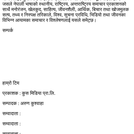
जसले नेपाली भाषाको स्थानीय, राष्ट्रिय, अन्तराष्ट्रिय समाचार प्रकाशनको
साथै मनोरंजन, खेलकुद, साहित्य, जीवनशैली, आर्थिक, बिचार तथा खोजमुलक
सत्य, तथ्य र निस्पक्ष तरिकाले, विश्व, सुचना प्रविधि, भिडियो तथा जीवनका
विभिन्न आयामका समाचार र विश्लेषणलाई यसले समेट्छ।
सम्पर्क
कुस मिडिया प्रा‍.लि.
दर्ता नं. २८३५४५/०७८/०७९
कलैया उपमहानगरपालिका-२३, बारा
बारा 44400
kushdainik@gmail.com
+977-9855034640
http://kushdainik.com/
हाम्रो टिम
प्रकाशक : कुस मिडिया प्रा‍.लि.
सम्पादक : अरुण कुश्वाहा
सम्वादाता :
सम्वादाता :
सम्वादाता :