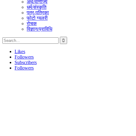
अर्थ/वाणीज्य
धर्म/संस्कृति
पत्र-पत्रिका
फोटो ग्यलरी
रोचक
विज्ञान/प्राविधि
Likes
Followers
Subscribers
Followers