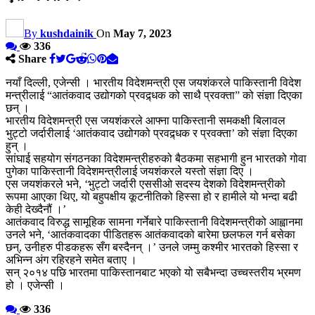
By
kushdainik
On
May 7, 2023
336
Share
नयाँ दिल्ली, एजेन्सी । भारतीय विदेशमन्त्री एस जयशंकरले पाकिस्तानी विदेश
मन्त्रीलाई “आतंकवाद उद्योगको प्रवद्र्धक को साथै प्रवक्ता” को संज्ञा दिएका
छन् ।
भारतीय विदेशमन्त्री एस जयशंकरले आफ्ना पाकिस्तानी समकक्षी बिलावल
भुट्टो जर्दारीलाई ‘आतंकवाद उद्योगको प्रवद्र्धक र प्रवक्ता’ को संज्ञा दिएका
हुन् ।
सांघाई सहयोग संगठनका विदेशमन्त्रीहरुको बैठकमा सहभागी हुन भारतको गोवा
पुगेका पाकिस्तानी विदेशमन्त्रीलाई जयशंकरले यस्तो संज्ञा दिए ।
एस जयशंकरले भने, ‘भुट्टो जर्दारी एससीओ सदस्य देशको विदेशमन्त्रीको
रूपमा आएका थिए, यो बहुपक्षीय कूटनीतिको हिस्सा हो र हामीले यो भन्दा बढी
केही देख्दैनौं ।’
आतंकवाद विरुद्ध सामूहिक सामना गर्नेबारे पाकिस्तानी विदेशमन्त्रीको आह्वानमा
उनले भने, ‘आतंकवादका पीडितहरू आतंकवादको बारेमा छलफल गर्न बसेका
छन्, उनीहरु पीडकहरू सँग बस्दैनन् ।’ उनले जम्मु कश्मीर भारतको हिस्सा र
अभिन्न अंग रहिरहने समेत बताए ।
सन् २०१४ पछि भारतमा पाकिस्तानबाट भएको यो सबैभन्दा उच्चस्तरीय भ्रमण
हो । एजेन्सी ।
336