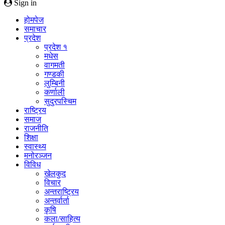
Sign in
होमपेज
समाचार
प्रदेश
प्रदेश १
मधेस
वागमती
गण्डकी
लुम्बिनी
कर्णाली
सुदुरपस्चिम
राष्ट्रिय
समाज
राजनीति
शिक्षा
स्वास्थ्य
मनोरञ्जन
विविध
खेलकुद
विचार
अन्तराष्ट्रिय
अन्तर्वार्ता
कृषि
कला/साहित्य