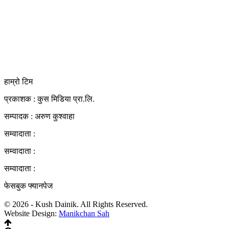
कुस मिडिया प्रा‍.लि.
दर्ता नं. २८३५४५/०७८/०७९
कलैया उपमहानगरपालिका-२३, बारा
बारा 44400
kushdainik@gmail.com
+977-9855034640
http://kushdainik.com/
हाम्रो टिम
प्रकाशक : कुस मिडिया प्रा‍.लि.
सम्पादक : अरुण कुश्वाहा
सम्वादाता :
सम्वादाता :
सम्वादाता :
फेसबुक फ्यानपेज
© 2026 - Kush Dainik. All Rights Reserved.
Website Design:
Manikchan Sah