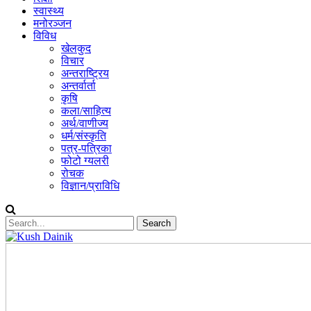
स्वास्थ्य
मनोरञ्जन
विविध
खेलकुद
विचार
अन्तराष्ट्रिय
अन्तर्वार्ता
कृषि
कला/साहित्य
अर्थ/वाणीज्य
धर्म/संस्कृति
पत्र-पत्रिका
फोटो ग्यलरी
रोचक
विज्ञान/प्राविधि