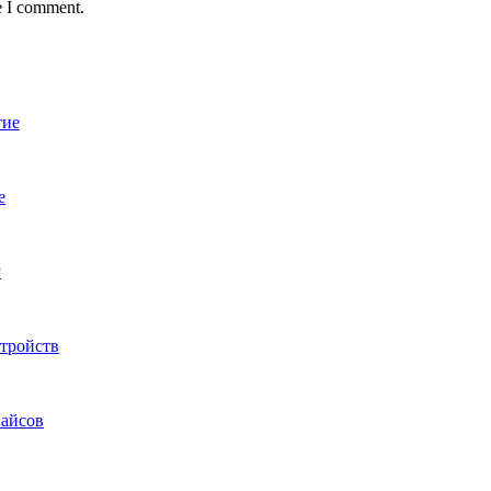
e I comment.
тие
е
у
тройств
вайсов