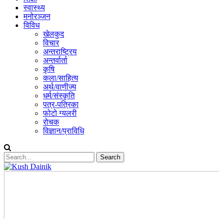
स्वास्थ्य
मनोरञ्जन
विविध
खेलकुद
विचार
अन्तराष्ट्रिय
अन्तर्वार्ता
कृषि
कला/साहित्य
अर्थ/वाणीज्य
धर्म/संस्कृति
पत्र-पत्रिका
फोटो ग्यलरी
रोचक
विज्ञान/प्राविधि