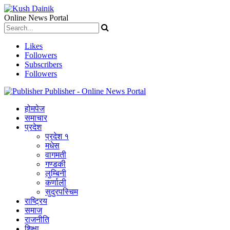
Online News Portal
Likes
Followers
Subscribers
Followers
Publisher - Online News Portal
होमपेज
समाचार
प्रदेश
प्रदेश १
मधेस
वागमती
गण्डकी
लुम्बिनी
कर्णाली
सुदुरपस्चिम
राष्ट्रिय
समाज
राजनीति
शिक्षा