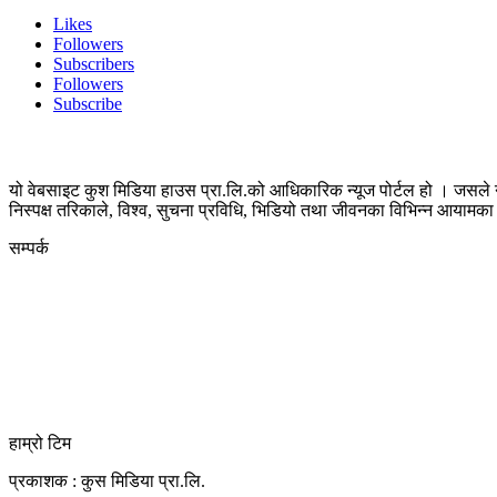
Likes
Followers
Subscribers
Followers
Subscribe
यो वेबसाइट कुश मिडिया हाउस प्रा.लि.को आधिकारिक न्यूज पोर्टल हो । जसले न
निस्पक्ष तरिकाले, विश्व, सुचना प्रविधि, भिडियो तथा जीवनका विभिन्न आयाम
सम्पर्क
कुस मिडिया प्रा‍.लि.
दर्ता नं. २८३५४५/०७८/०७९
कलैया उपमहानगरपालिका-२३, बारा
बारा 44400
kushdainik@gmail.com
+977-9855034640
http://kushdainik.com/
हाम्रो टिम
प्रकाशक : कुस मिडिया प्रा‍.लि.