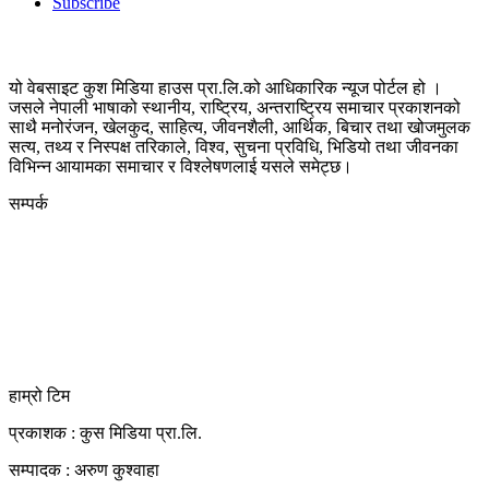
Subscribe
यो वेबसाइट कुश मिडिया हाउस प्रा.लि.को आधिकारिक न्यूज पोर्टल हो ।
जसले नेपाली भाषाको स्थानीय, राष्ट्रिय, अन्तराष्ट्रिय समाचार प्रकाशनको
साथै मनोरंजन, खेलकुद, साहित्य, जीवनशैली, आर्थिक, बिचार तथा खोजमुलक
सत्य, तथ्य र निस्पक्ष तरिकाले, विश्व, सुचना प्रविधि, भिडियो तथा जीवनका
विभिन्न आयामका समाचार र विश्लेषणलाई यसले समेट्छ।
सम्पर्क
कुस मिडिया प्रा‍.लि.
दर्ता नं. २८३५४५/०७८/०७९
कलैया उपमहानगरपालिका-२३, बारा
बारा 44400
kushdainik@gmail.com
+977-9855034640
http://kushdainik.com/
हाम्रो टिम
प्रकाशक : कुस मिडिया प्रा‍.लि.
सम्पादक : अरुण कुश्वाहा