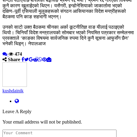
सन्देश पठाएपछि बोरेलको बेइजिङ भ्रमण रद्द भयो। भ्रमण रद्द गरिएको विषयमा
कुनै कारण खुलाईएको थिएन। यसैगरी, इन्डोनेसियाको जाकार्तामा भएको
दक्षिण–पूर्वी एसियाली मुलुकहरूको संगठन आसियानका विदेश मन्त्रीहरूको
बैठकमा पनि काङ सहभागी भएनन्।
उनको साटो उक्त बैठकमा चीनका अर्का कूटनीतिज्ञ वाङ यीलाई पठाइएको
थियो। चिनियाँ विदेश मन्त्रालयको सोमबार भएको नियमित पत्रकार सम्मेलनमा
प्रवक्ताले ‘काङका विषयमा सार्वजनिक रुपमा दिने कुनै सूचना आफुसँग छैन’
भनेकी थिइन्। नेपालआज
474
Share
kushdainik
Leave A Reply
Your email address will not be published.