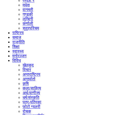
प्रदेश १
मधेस
वागमती
गण्डकी
लुम्बिनी
कर्णाली
सुदुरपस्चिम
राष्ट्रिय
समाज
राजनीति
शिक्षा
स्वास्थ्य
मनोरञ्जन
विविध
खेलकुद
विचार
अन्तराष्ट्रिय
अन्तर्वार्ता
कृषि
कला/साहित्य
अर्थ/वाणीज्य
धर्म/संस्कृति
पत्र-पत्रिका
फोटो ग्यलरी
रोचक