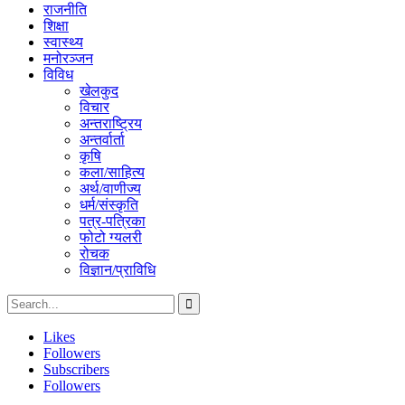
राजनीति
शिक्षा
स्वास्थ्य
मनोरञ्जन
विविध
खेलकुद
विचार
अन्तराष्ट्रिय
अन्तर्वार्ता
कृषि
कला/साहित्य
अर्थ/वाणीज्य
धर्म/संस्कृति
पत्र-पत्रिका
फोटो ग्यलरी
रोचक
विज्ञान/प्राविधि
Likes
Followers
Subscribers
Followers