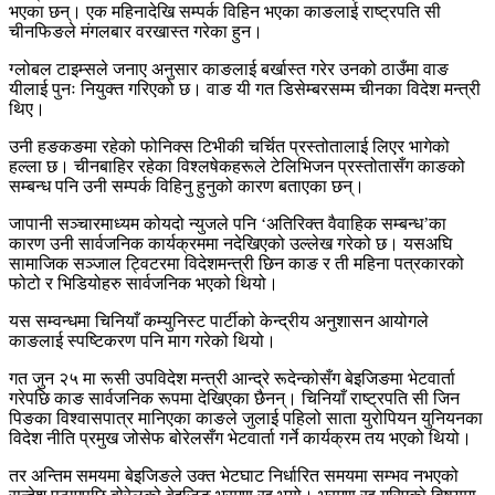
भएका छन्। एक महिनादेखि सम्पर्क विहिन भएका काङलाई राष्ट्रपति सी
चीनफिङले मंगलबार वरखास्त गरेका हुन।
ग्लोबल टाइम्सले जनाए अनुसार काङलाई बर्खास्त गरेर उनको ठाउँमा वाङ
यीलाई पुनः नियुक्त गरिएको छ। वाङ यी गत डिसेम्बरसम्म चीनका विदेश मन्त्री
थिए।
उनी हङकङमा रहेको फोनिक्स टिभीकी चर्चित प्रस्तोतालाई लिएर भागेको
हल्ला छ। चीनबाहिर रहेका विश्लषेकहरूले टेलिभिजन प्रस्तोतासँग काङको
सम्बन्ध पनि उनी सम्पर्क विहिनु हुनुको कारण बताएका छन्।
जापानी सञ्चारमाध्यम कोयदो न्युजले पनि ‘अतिरिक्त वैवाहिक सम्बन्ध’का
कारण उनी सार्वजनिक कार्यक्रममा नदेखिएको उल्लेख गरेको छ। यसअघि
सामाजिक सञ्जाल ट्विटरमा विदेशमन्त्री छिन काङ र ती महिना पत्रकारको
फोटो र भिडियोहरु सार्वजनिक भएको थियो।
यस सम्वन्धमा चिनियाँ कम्युनिस्ट पार्टीको केन्द्रीय अनुशासन आयोगले
काङलाई स्पष्टिकरण पनि माग गरेको थियो।
गत जुन २५ मा रूसी उपविदेश मन्त्री आन्द्रे रूदेन्कोसँग बेइजिङमा भेटवार्ता
गरेपछि काङ सार्वजनिक रूपमा देखिएका छैनन्। चिनियाँ राष्ट्रपति सी जिन
पिङका विश्वासपात्र मानिएका काङले जुलाई पहिलो साता युरोपियन युनियनका
विदेश नीति प्रमुख जोसेफ बोरेलसँग भेटवार्ता गर्ने कार्यक्रम तय भएको थियो।
तर अन्तिम समयमा बेइजिङले उक्त भेटघाट निर्धारित समयमा सम्भव नभएको