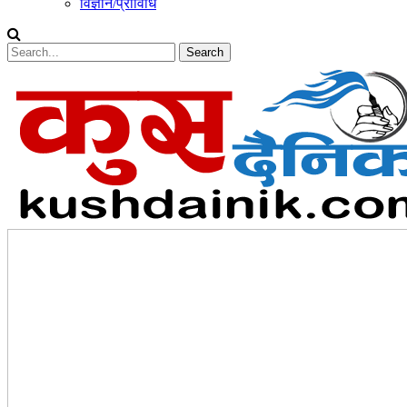
विज्ञान/प्राविधि