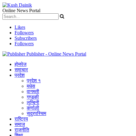
Online News Portal
Likes
Followers
Subscribers
Followers
Publisher - Online News Portal
होमपेज
समाचार
प्रदेश
प्रदेश १
मधेस
वागमती
गण्डकी
लुम्बिनी
कर्णाली
सुदुरपस्चिम
राष्ट्रिय
समाज
राजनीति
शिक्षा