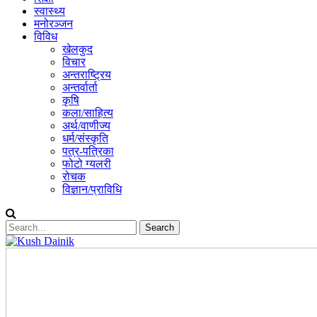
स्वास्थ्य
मनोरञ्जन
विविध
खेलकुद
विचार
अन्तराष्ट्रिय
अन्तर्वार्ता
कृषि
कला/साहित्य
अर्थ/वाणीज्य
धर्म/संस्कृति
पत्र-पत्रिका
फोटो ग्यलरी
रोचक
विज्ञान/प्राविधि