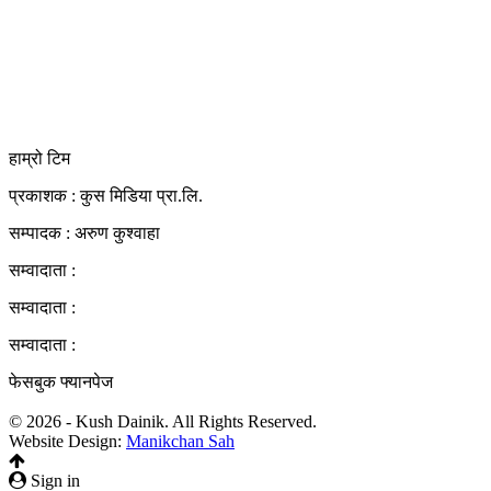
कुस मिडिया प्रा‍.लि.
दर्ता नं. २८३५४५/०७८/०७९
कलैया उपमहानगरपालिका-२३, बारा
बारा 44400
kushdainik@gmail.com
+977-9855034640
http://kushdainik.com/
हाम्रो टिम
प्रकाशक : कुस मिडिया प्रा‍.लि.
सम्पादक : अरुण कुश्वाहा
सम्वादाता :
सम्वादाता :
सम्वादाता :
फेसबुक फ्यानपेज
© 2026 - Kush Dainik. All Rights Reserved.
Website Design:
Manikchan Sah
Sign in