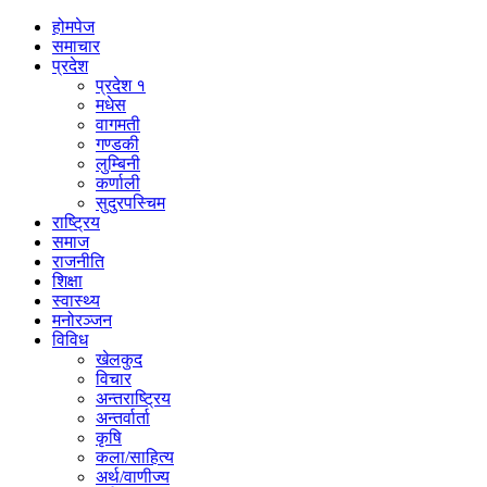
होमपेज
समाचार
प्रदेश
प्रदेश १
मधेस
वागमती
गण्डकी
लुम्बिनी
कर्णाली
सुदुरपस्चिम
राष्ट्रिय
समाज
राजनीति
शिक्षा
स्वास्थ्य
मनोरञ्जन
विविध
खेलकुद
विचार
अन्तराष्ट्रिय
अन्तर्वार्ता
कृषि
कला/साहित्य
अर्थ/वाणीज्य