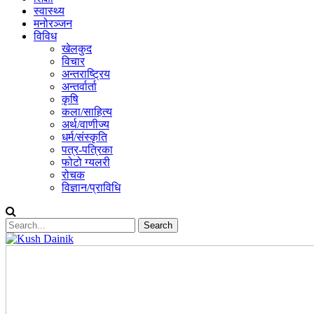
स्वास्थ्य
मनोरञ्जन
विविध
खेलकुद
विचार
अन्तराष्ट्रिय
अन्तर्वार्ता
कृषि
कला/साहित्य
अर्थ/वाणीज्य
धर्म/संस्कृति
पत्र-पत्रिका
फोटो ग्यलरी
रोचक
विज्ञान/प्राविधि