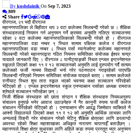
By
kushdainik
On
Sep 7, 2023
809
Share
वीरगञ्ज, २१ भदौ वीरगञ्ज
महानगरपालिका ले बिहीवार थप २ वटा कलेजमा सिलबन्दी गरेको छ । शैक्षिक
संस्थाहरुलाई नियमन गर्न अनुगमन गर्ने क्रममा अनुमति नलिएर सञ्चालनमा
रहेका २ वटा कलेजमा महानगरपालिकाको सिलबन्दी गरेको हो । वीरगञ्ज
महानगरपालिका वडा नम्बर ९ स्थित सत्यम पब्लिक कलेज र वीरगञ्ज
महानगरपालिका वडा नम्बर ८ स्थित पर्सा म्यानेजमेन्ट कलेजमा महानगरले
सिलबन्दी गरेको महानगरद्वारा गठित नियमन समितिका संयोजक ईश्वर चन्द्र
यादवले जानकारी दिए । वीरगञ्ज ८ पानीट्याङ्की स्थित एन्जल इन्टरनेशनल
स्कूलले लिएको कक्षा ११ र १२ सञ्चालनको अनुमति लाई दुरुपयोग गर्दै सत्यम
कलेजको फर्जी नाममा विद्यार्थी भर्ना गरेर पठनपाठन गराइरहेको पाएपछि
सिलबन्दी गरिएको नियमन समितिका संयोजक यादवले बताए । सत्यम कलेजले
रानीघाट स्थित शुभ तारा स्कूल भएको भवनमा कक्षा सञ्चालन गरिरहेको
भेटिएको हो । एन्जल इन्टरनेशनल स्कुल एनप्याब्सन पर्साका अध्यक्ष रामराज
श्रेष्ठले सञ्चालन गरीरहेका छन् ।
निजी शैक्षिक संस्थाहरु को छाता संगठन र शैक्षिक संस्थाहरु नियमअनुरुप
संचालन हुनुपर्छ भनेर आवाज उठाउनेहरु नै गैर कानुनी रुपमा फर्जी कलेज
संचालन गरिरहेको भेटिएको हो । एनप्याब्सन सँग आवद्ध जिम्मेवार व्यक्तिले नै
आफ्नो विद्यालयले लिएको कक्षा ११ र १२ को अनुमति आर्थिक लाभका लागि
अन्यलाई विक्री गरेर संचालन गरेको भेटिनु शैक्षिक क्षेत्रका लागि डरलाग्दो
अवस्था रहेको शिक्षा महाशाखाका अधिकृत नारायण चापागाईँ बताउँछन् ।
महानगरले शिक्षा क्षेत्र सुधारका लागि अहिले कडा रुपमा प्रस्तुत भएर अनुगमन