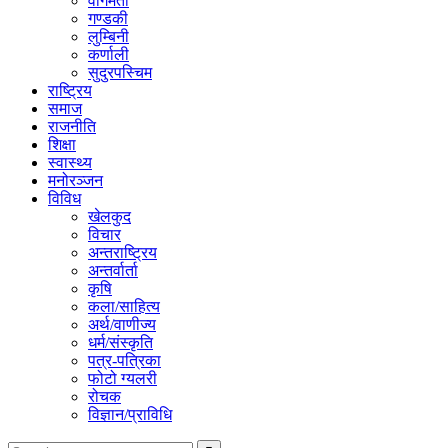
वागमती
गण्डकी
लुम्बिनी
कर्णाली
सुदुरपस्चिम
राष्ट्रिय
समाज
राजनीति
शिक्षा
स्वास्थ्य
मनोरञ्जन
विविध
खेलकुद
विचार
अन्तराष्ट्रिय
अन्तर्वार्ता
कृषि
कला/साहित्य
अर्थ/वाणीज्य
धर्म/संस्कृति
पत्र-पत्रिका
फोटो ग्यलरी
रोचक
विज्ञान/प्राविधि