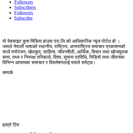
Followers
Subscribers
Followers
Subscribe
यो वेबसाइट कुश मिडिया हाउस प्रा.लि.को आधिकारिक न्यूज पोर्टल हो ।
जसले नेपाली भाषाको स्थानीय, राष्ट्रिय, अन्तराष्ट्रिय समाचार प्रकाशनको
साथै मनोरंजन, खेलकुद, साहित्य, जीवनशैली, आर्थिक, बिचार तथा खोजमुलक
सत्य, तथ्य र निस्पक्ष तरिकाले, विश्व, सुचना प्रविधि, भिडियो तथा जीवनका
विभिन्न आयामका समाचार र विश्लेषणलाई यसले समेट्छ।
सम्पर्क
कुस मिडिया प्रा‍.लि.
दर्ता नं. २८३५४५/०७८/०७९
कलैया उपमहानगरपालिका-२३, बारा
बारा 44400
kushdainik@gmail.com
+977-9855034640
http://kushdainik.com/
हाम्रो टिम