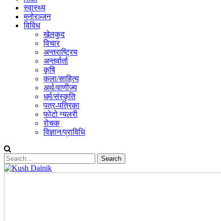
स्वास्थ्य
मनोरञ्जन
विविध
खेलकुद
विचार
अन्तराष्ट्रिय
अन्तर्वार्ता
कृषि
कला/साहित्य
अर्थ/वाणीज्य
धर्म/संस्कृति
पत्र-पत्रिका
फोटो ग्यलरी
रोचक
विज्ञान/प्राविधि