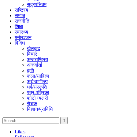
सुदुरपस्चिम
राष्ट्रिय
समाज
राजनीति
शिक्षा
स्वास्थ्य
मनोरञ्जन
विविध
खेलकुद
विचार
अन्तराष्ट्रिय
अन्तर्वार्ता
कृषि
कला/साहित्य
अर्थ/वाणीज्य
धर्म/संस्कृति
पत्र-पत्रिका
फोटो ग्यलरी
रोचक
विज्ञान/प्राविधि
Likes