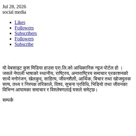
Jul 28, 2026
social media
Likes
Followers
Subscribers
Followers
Subscribe
यो वेबसाइट कुश मिडिया हाउस प्रा.लि.को आधिकारिक न्यूज पोर्टल हो ।
जसले नेपाली भाषाको स्थानीय, राष्ट्रिय, अन्तराष्ट्रिय समाचार प्रकाशनको
साथै मनोरंजन, खेलकुद, साहित्य, जीवनशैली, आर्थिक, बिचार तथा खोजमुलक
सत्य, तथ्य र निस्पक्ष तरिकाले, विश्व, सुचना प्रविधि, भिडियो तथा जीवनका
विभिन्न आयामका समाचार र विश्लेषणलाई यसले समेट्छ।
सम्पर्क
कुस मिडिया प्रा‍.लि.
दर्ता नं. २८३५४५/०७८/०७९
कलैया उपमहानगरपालिका-२३, बारा
बारा 44400
kushdainik@gmail.com