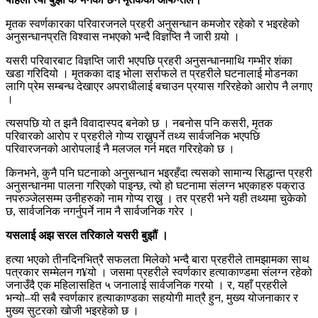
मृतक स्वर्णकारका परिवारजनले प्रहरी अनुसन्धान कमजोर रहेको र भइरहेको
अनुसन्धानप्रति विश्वास नभएको भन्दै विज्ञप्ति नै जारी गर्‍यो ।
यसरी परिवारबाट विज्ञप्ति जारी भएपछि प्रहरी अनुसन्धानमाथि गम्भीर शंका
खडा गरिदियो । मृतकका दाइ भोला सर्राफले त प्रहरीले घटनालाई मोडनका
लागि प्रेम सम्बन्ध देखाएर अपराधीलाई बचाउन प्रयास गरिरहेको आरोप नै लगाए
।
त्यसपछि यो त झनै विवादास्पद बनेको छ । नबनोस पनि कसरी, मृतक
परिवारको आरोप र प्रहरीले गोप्य राख्नुपर्ने तथ्य सार्वजनिक भएपछि
परिवारजनको आरोपलाई नै मलजल गर्न मद्दत गरिरहेको छ ।
किनभने, कुनै पनि घटनाको अनुसन्धान भइरहँदा त्यसको सामान्य सिद्धान्त प्रहरी
अनुसन्धानमा पालना गरिएको पाइन्छ, त्यो हो घटनामा संलग्न भएकाहरु पक्राउ
नपरुञ्जेलसम्म उनीहरुको नाम गोप्य राख्नु । तर प्रहरी भने यही तथ्यमा चुकेको
छ, सार्वजनिक नगर्नुपर्ने नाम नै सार्वजनिक गरेर ।
यसलाई अझ सरल तरिकाले यसरी बुझौं ।
हत्या भएको तीनदिनभित्रै सफलता मिलेको भन्दै बारा प्रहरीले तामझामका साथ
पत्रकार सम्मेलन ग¥यो । जसमा प्रहरीले स्वर्णकार हत्याकाण्डमा संलग्न रहेको
जनाउँदै एक महिलासहित ५ जनालाई सार्वजनिक गरयो । र, यहाँ प्रहरीले
भन्यो–यी सबै स्वर्णकार हत्याकाण्डका सहयोगी मात्रै हुन, मुख्य योजनाकार र
मुख्य सुटरको खोजी भइरहेको छ ।