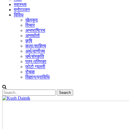
स्वास्थ्य
मनोरञ्जन
विविध
खेलकुद
विचार
अन्तराष्ट्रिय
अन्तर्वार्ता
कृषि
कला/साहित्य
अर्थ/वाणीज्य
धर्म/संस्कृति
पत्र-पत्रिका
फोटो ग्यलरी
रोचक
विज्ञान/प्राविधि