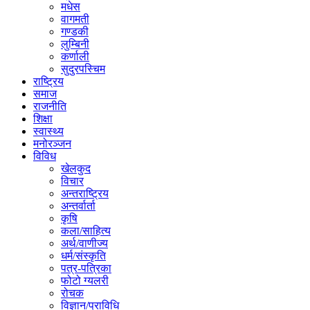
मधेस
वागमती
गण्डकी
लुम्बिनी
कर्णाली
सुदुरपस्चिम
राष्ट्रिय
समाज
राजनीति
शिक्षा
स्वास्थ्य
मनोरञ्जन
विविध
खेलकुद
विचार
अन्तराष्ट्रिय
अन्तर्वार्ता
कृषि
कला/साहित्य
अर्थ/वाणीज्य
धर्म/संस्कृति
पत्र-पत्रिका
फोटो ग्यलरी
रोचक
विज्ञान/प्राविधि