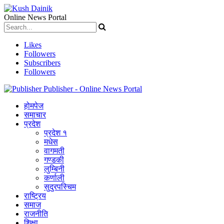
Online News Portal
Likes
Followers
Subscribers
Followers
Publisher - Online News Portal
होमपेज
समाचार
प्रदेश
प्रदेश १
मधेस
वागमती
गण्डकी
लुम्बिनी
कर्णाली
सुदुरपस्चिम
राष्ट्रिय
समाज
राजनीति
शिक्षा