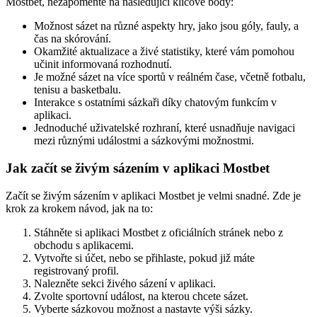
Mostbet, nezapomeňte na následující klíčové body:
Možnost sázet na různé aspekty hry, jako jsou góly, fauly, a
čas na skórování.
Okamžité aktualizace a živé statistiky, které vám pomohou
učinit informovaná rozhodnutí.
Je možné sázet na více sportů v reálném čase, včetně fotbalu,
tenisu a basketbalu.
Interakce s ostatními sázkaři díky chatovým funkcím v
aplikaci.
Jednoduché uživatelské rozhraní, které usnadňuje navigaci
mezi různými událostmi a sázkovými možnostmi.
Jak začít se živým sázením v aplikaci Mostbet
Začít se živým sázením v aplikaci Mostbet je velmi snadné. Zde je
krok za krokem návod, jak na to:
Stáhněte si aplikaci Mostbet z oficiálních stránek nebo z
obchodu s aplikacemi.
Vytvořte si účet, nebo se přihlaste, pokud již máte
registrovaný profil.
Nalezněte sekci živého sázení v aplikaci.
Zvolte sportovní událost, na kterou chcete sázet.
Vyberte sázkovou možnost a nastavte výši sázky.