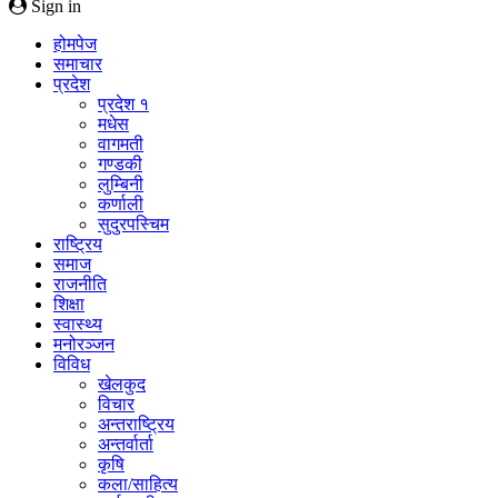
Sign in
होमपेज
समाचार
प्रदेश
प्रदेश १
मधेस
वागमती
गण्डकी
लुम्बिनी
कर्णाली
सुदुरपस्चिम
राष्ट्रिय
समाज
राजनीति
शिक्षा
स्वास्थ्य
मनोरञ्जन
विविध
खेलकुद
विचार
अन्तराष्ट्रिय
अन्तर्वार्ता
कृषि
कला/साहित्य