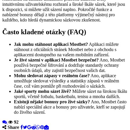
intuitivnímu uživatelskému rozhraní a široké škále sázek, které jsou
k dispozici, si můžete užít sázení naplno. Pokročilé funkce a
nabízené bonusy dělají z této platformy výjimečný nástroj pro
každého, kdo hledá dynamickou sázkovou zkušenost.
Často kladené otázky (FAQ)
Jak mohu stáhnout aplikaci Mostbet?
Aplikaci můžete
stáhnout z oficiálních stránek Mostbet nebo z obchodu s
aplikacemi dostupného na vašem mobilním zařízení.
Je živé sázení v aplikaci Mostbet bezpečné?
Ano, Mostbet
používá bezpečné šifrování a dodržuje standardy ochrany
osobních údajů, aby zajistil bezpečnost vašich dat.
Mohu sledovat zápasy v reálném čase?
Ano, aplikace
umožňuje sledovat výsledky a statistiky zápasů v reálném
čase, což vám pomůže při rozhodování o sázkách.
Jaké sporty mohu sázet živě?
Můžete sázet na širokou škálu
sportů, včetně fotbalu, basketbalu, tenisu a mnoha dalších.
Existují nějaké bonusy pro živé sázky?
Ano, Mostbet často
nabízí speciální akce a bonusy pro uživatele, kteří se zapojují
do živého sázení.
92
Share