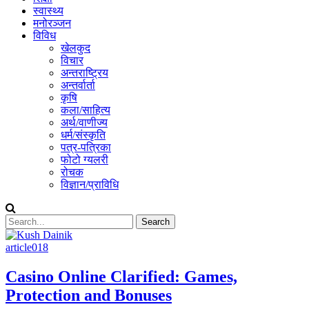
स्वास्थ्य
मनोरञ्जन
विविध
खेलकुद
विचार
अन्तराष्ट्रिय
अन्तर्वार्ता
कृषि
कला/साहित्य
अर्थ/वाणीज्य
धर्म/संस्कृति
पत्र-पत्रिका
फोटो ग्यलरी
रोचक
विज्ञान/प्राविधि
article018
Casino Online Clarified: Games,
Protection and Bonuses