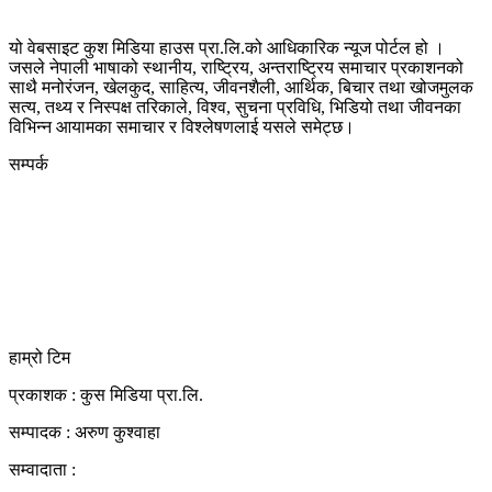
यो वेबसाइट कुश मिडिया हाउस प्रा.लि.को आधिकारिक न्यूज पोर्टल हो ।
जसले नेपाली भाषाको स्थानीय, राष्ट्रिय, अन्तराष्ट्रिय समाचार प्रकाशनको
साथै मनोरंजन, खेलकुद, साहित्य, जीवनशैली, आर्थिक, बिचार तथा खोजमुलक
सत्य, तथ्य र निस्पक्ष तरिकाले, विश्व, सुचना प्रविधि, भिडियो तथा जीवनका
विभिन्न आयामका समाचार र विश्लेषणलाई यसले समेट्छ।
सम्पर्क
कुस मिडिया प्रा‍.लि.
दर्ता नं. २८३५४५/०७८/०७९
कलैया उपमहानगरपालिका-२३, बारा
बारा 44400
kushdainik@gmail.com
+977-9855034640
http://kushdainik.com/
हाम्रो टिम
प्रकाशक : कुस मिडिया प्रा‍.लि.
सम्पादक : अरुण कुश्वाहा
सम्वादाता :