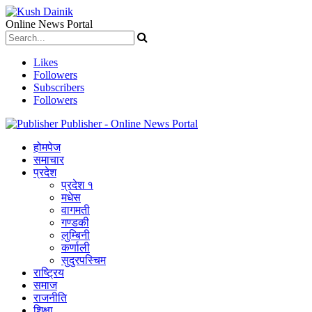
Online News Portal
Likes
Followers
Subscribers
Followers
Publisher - Online News Portal
होमपेज
समाचार
प्रदेश
प्रदेश १
मधेस
वागमती
गण्डकी
लुम्बिनी
कर्णाली
सुदुरपस्चिम
राष्ट्रिय
समाज
राजनीति
शिक्षा