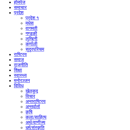
होमपेज
समाचार
प्रदेश
प्रदेश १
मधेस
वागमती
गण्डकी
लुम्बिनी
कर्णाली
सुदुरपस्चिम
राष्ट्रिय
समाज
राजनीति
शिक्षा
स्वास्थ्य
मनोरञ्जन
विविध
खेलकुद
विचार
अन्तराष्ट्रिय
अन्तर्वार्ता
कृषि
कला/साहित्य
अर्थ/वाणीज्य
धर्म/संस्कृति