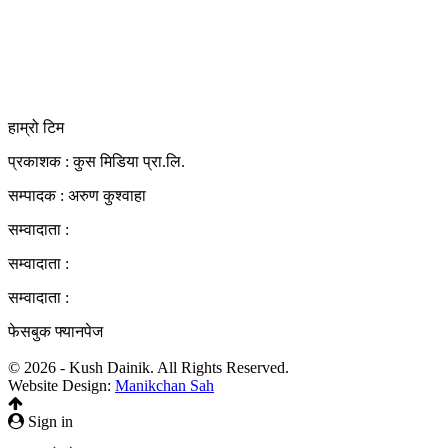
दर्ता नं. २८३५४५/०७८/०७९
कलैया उपमहानगरपालिका-२३, बारा
बारा 44400
kushdainik@gmail.com
+977-9855034640
http://kushdainik.com/
हाम्रो टिम
प्रकाशक : कुस मिडिया प्रा‍.लि.
सम्पादक : अरुण कुश्वाहा
सम्वादाता :
सम्वादाता :
सम्वादाता :
फेसबुक फ्यानपेज
© 2026 - Kush Dainik. All Rights Reserved.
Website Design:
Manikchan Sah
Sign in