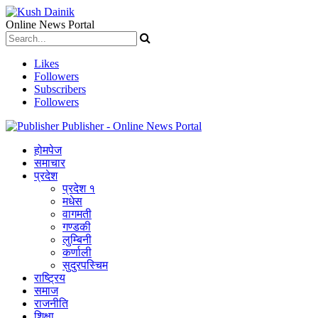
Online News Portal
Likes
Followers
Subscribers
Followers
Publisher - Online News Portal
होमपेज
समाचार
प्रदेश
प्रदेश १
मधेस
वागमती
गण्डकी
लुम्बिनी
कर्णाली
सुदुरपस्चिम
राष्ट्रिय
समाज
राजनीति
शिक्षा