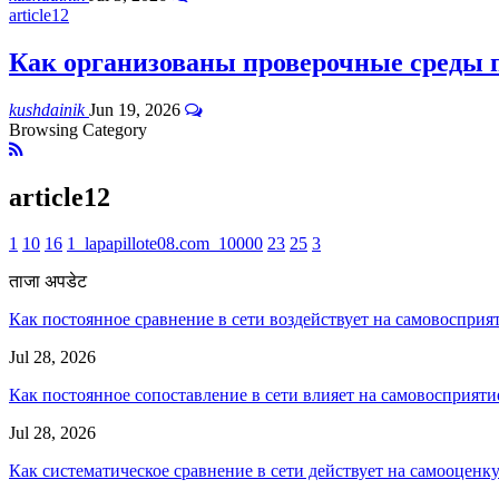
article12
Как организованы проверочные среды 
kushdainik
Jun 19, 2026
Browsing Category
article12
1
10
16
1_lapapillote08.com_10000
23
25
3
ताजा अपडेट
Как постоянное сравнение в сети воздействует на самовосприя
Jul 28, 2026
Как постоянное сопоставление в сети влияет на самовосприяти
Jul 28, 2026
Как систематическое сравнение в сети действует на самооценк