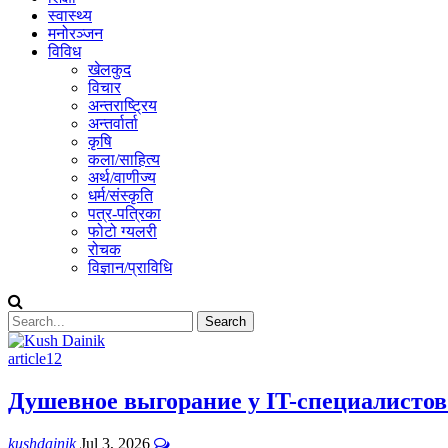
स्वास्थ्य
मनोरञ्जन
विविध
खेलकुद
विचार
अन्तराष्ट्रिय
अन्तर्वार्ता
कृषि
कला/साहित्य
अर्थ/वाणीज्य
धर्म/संस्कृति
पत्र-पत्रिका
फोटो ग्यलरी
रोचक
विज्ञान/प्राविधि
article12
Душевное выгорание у IT-специалистов 
kushdainik
Jul 3, 2026