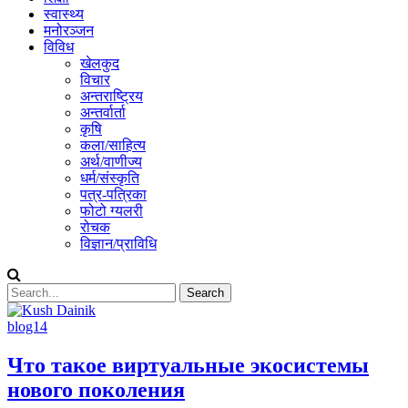
स्वास्थ्य
मनोरञ्जन
विविध
खेलकुद
विचार
अन्तराष्ट्रिय
अन्तर्वार्ता
कृषि
कला/साहित्य
अर्थ/वाणीज्य
धर्म/संस्कृति
पत्र-पत्रिका
फोटो ग्यलरी
रोचक
विज्ञान/प्राविधि
blog14
Что такое виртуальные экосистемы
нового поколения