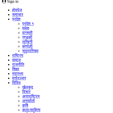
Sign in
होमपेज
समाचार
प्रदेश
प्रदेश १
मधेस
वागमती
गण्डकी
लुम्बिनी
कर्णाली
सुदुरपस्चिम
राष्ट्रिय
समाज
राजनीति
शिक्षा
स्वास्थ्य
मनोरञ्जन
विविध
खेलकुद
विचार
अन्तराष्ट्रिय
अन्तर्वार्ता
कृषि
कला/साहित्य