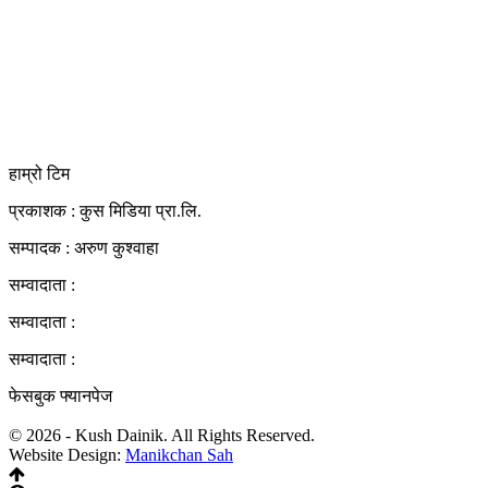
कुस मिडिया प्रा‍.लि.
दर्ता नं. २८३५४५/०७८/०७९
कलैया उपमहानगरपालिका-२३, बारा
बारा 44400
kushdainik@gmail.com
+977-9855034640
http://kushdainik.com/
हाम्रो टिम
प्रकाशक : कुस मिडिया प्रा‍.लि.
सम्पादक : अरुण कुश्वाहा
सम्वादाता :
सम्वादाता :
सम्वादाता :
फेसबुक फ्यानपेज
© 2026 - Kush Dainik. All Rights Reserved.
Website Design:
Manikchan Sah