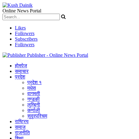
Online News Portal
Likes
Followers
Subscribers
Followers
Publisher - Online News Portal
होमपेज
समाचार
प्रदेश
प्रदेश १
मधेस
वागमती
गण्डकी
लुम्बिनी
कर्णाली
सुदुरपस्चिम
राष्ट्रिय
समाज
राजनीति
शिक्षा