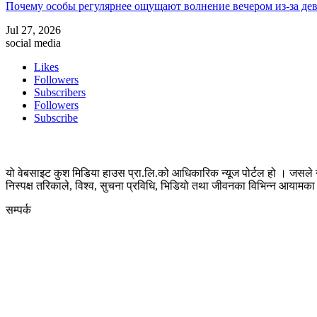
Почему особы регулярнее ощущают волнение вечером из-за де
Jul 27, 2026
social media
Likes
Followers
Subscribers
Followers
Subscribe
यो वेबसाइट कुश मिडिया हाउस प्रा.लि.को आधिकारिक न्यूज पोर्टल हो । जसले न
निस्पक्ष तरिकाले, विश्व, सुचना प्रविधि, भिडियो तथा जीवनका विभिन्न आयाम
सम्पर्क
कुस मिडिया प्रा‍.लि.
दर्ता नं. २८३५४५/०७८/०७९
कलैया उपमहानगरपालिका-२३, बारा
बारा 44400
kushdainik@gmail.com
+977-9855034640
http://kushdainik.com/