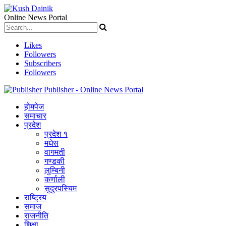
Online News Portal
Likes
Followers
Subscribers
Followers
Publisher - Online News Portal
होमपेज
समाचार
प्रदेश
प्रदेश १
मधेस
वागमती
गण्डकी
लुम्बिनी
कर्णाली
सुदुरपस्चिम
राष्ट्रिय
समाज
राजनीति
शिक्षा