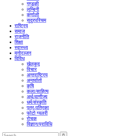
गण्डकी
लुम्बिनी
कर्णाली
सुदुरपस्चिम
राष्ट्रिय
समाज
राजनीति
शिक्षा
स्वास्थ्य
मनोरञ्जन
विविध
खेलकुद
विचार
अन्तराष्ट्रिय
अन्तर्वार्ता
कृषि
कला/साहित्य
अर्थ/वाणीज्य
धर्म/संस्कृति
पत्र-पत्रिका
फोटो ग्यलरी
रोचक
विज्ञान/प्राविधि