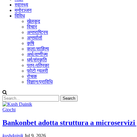
स्वास्थ्य
मनोरञ्जन
विविध
खेलकुद
विचार
अन्तराष्ट्रिय
अन्तर्वार्ता
कृषि
कला/साहित्य
अर्थ/वाणीज्य
धर्म/संस्कृति
पत्र-पत्रिका
फोटो ग्यलरी
रोचक
विज्ञान/प्राविधि
Giochi
Bankonbet adotta struttura a microservizi
kushdainik
Jul 9, 2026