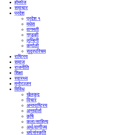
होमपेज
समाचार
प्रदेश
प्रदेश १
मधेस
वागमती
गण्डकी
लुम्बिनी
कर्णाली
सुदुरपस्चिम
राष्ट्रिय
समाज
राजनीति
शिक्षा
स्वास्थ्य
मनोरञ्जन
विविध
खेलकुद
विचार
अन्तराष्ट्रिय
अन्तर्वार्ता
कृषि
कला/साहित्य
अर्थ/वाणीज्य
धर्म/संस्कृति