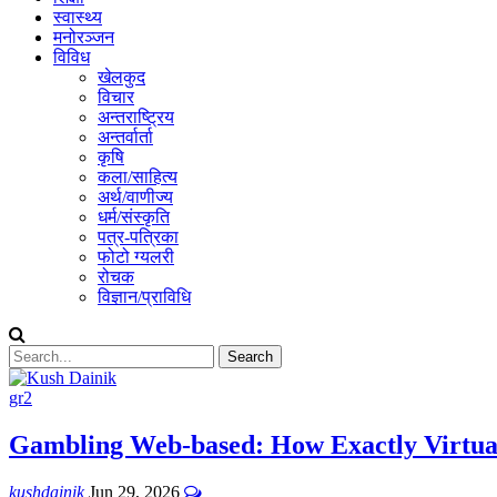
स्वास्थ्य
मनोरञ्जन
विविध
खेलकुद
विचार
अन्तराष्ट्रिय
अन्तर्वार्ता
कृषि
कला/साहित्य
अर्थ/वाणीज्य
धर्म/संस्कृति
पत्र-पत्रिका
फोटो ग्यलरी
रोचक
विज्ञान/प्राविधि
gr2
Gambling Web-based: How Exactly Virtua
kushdainik
Jun 29, 2026