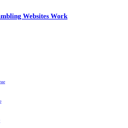
mbling Websites Work
тие
е
у