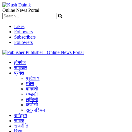
Online News Portal
Likes
Followers
Subscribers
Followers
Publisher - Online News Portal
होमपेज
समाचार
प्रदेश
प्रदेश १
मधेस
वागमती
गण्डकी
लुम्बिनी
कर्णाली
सुदुरपस्चिम
राष्ट्रिय
समाज
राजनीति
शिक्षा