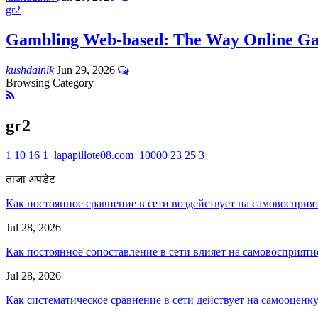
gr2
Gambling Web-based: The Way Online Ga
kushdainik
Jun 29, 2026
Browsing Category
gr2
1
10
16
1_lapapillote08.com_10000
23
25
3
ताजा अपडेट
Как постоянное сравнение в сети воздействует на самовосприя
Jul 28, 2026
Как постоянное сопоставление в сети влияет на самовосприяти
Jul 28, 2026
Как систематическое сравнение в сети действует на самооценк