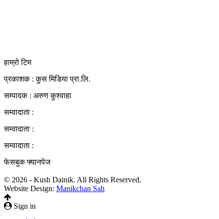
दर्ता नं. २८३५४५/०७८/०७९
कलैया उपमहानगरपालिका-२३, बारा
बारा 44400
kushdainik@gmail.com
+977-9855034640
http://kushdainik.com/
हाम्रो टिम
प्रकाशक : कुस मिडिया प्रा‍.लि.
सम्पादक : अरुण कुश्वाहा
सम्वादाता :
सम्वादाता :
सम्वादाता :
फेसबुक फ्यानपेज
© 2026 - Kush Dainik. All Rights Reserved.
Website Design:
Manikchan Sah
Sign in