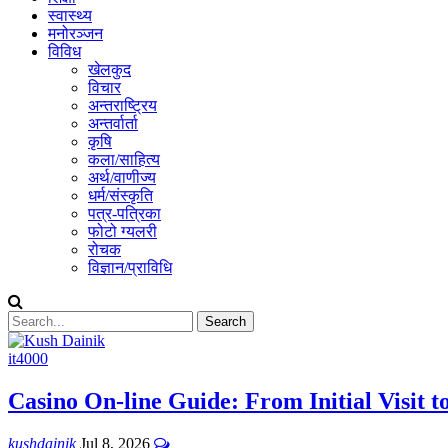
स्वास्थ्य
मनोरञ्जन
विविध
खेलकुद
विचार
अन्तराष्ट्रिय
अन्तर्वार्ता
कृषि
कला/साहित्य
अर्थ/वाणीज्य
धर्म/संस्कृति
पत्र-पत्रिका
फोटो ग्यलरी
रोचक
विज्ञान/प्राविधि
it4000
Casino On-line Guide: From Initial Visit 
kushdainik
Jul 8, 2026