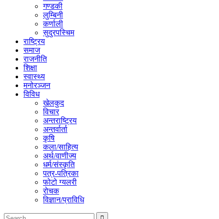
गण्डकी
लुम्बिनी
कर्णाली
सुदुरपस्चिम
राष्ट्रिय
समाज
राजनीति
शिक्षा
स्वास्थ्य
मनोरञ्जन
विविध
खेलकुद
विचार
अन्तराष्ट्रिय
अन्तर्वार्ता
कृषि
कला/साहित्य
अर्थ/वाणीज्य
धर्म/संस्कृति
पत्र-पत्रिका
फोटो ग्यलरी
रोचक
विज्ञान/प्राविधि