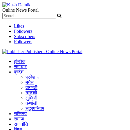
Online News Portal
Likes
Followers
Subscribers
Followers
Publisher - Online News Portal
होमपेज
समाचार
प्रदेश
प्रदेश १
मधेस
वागमती
गण्डकी
लुम्बिनी
कर्णाली
सुदुरपस्चिम
राष्ट्रिय
समाज
राजनीति
शिक्षा