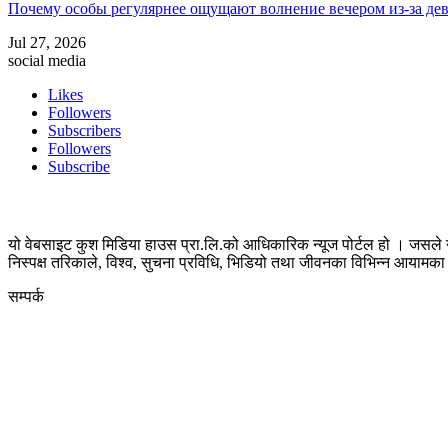
Почему особы регулярнее ощущают волнение вечером из-за де
Jul 27, 2026
social media
Likes
Followers
Subscribers
Followers
Subscribe
यो वेबसाइट कुश मिडिया हाउस प्रा.लि.को आधिकारिक न्यूज पोर्टल हो । जसले न
निस्पक्ष तरिकाले, विश्व, सुचना प्रविधि, भिडियो तथा जीवनका विभिन्न आयाम
सम्पर्क
कुस मिडिया प्रा‍.लि.
दर्ता नं. २८३५४५/०७८/०७९
कलैया उपमहानगरपालिका-२३, बारा
बारा 44400
kushdainik@gmail.com
+977-9855034640
http://kushdainik.com/