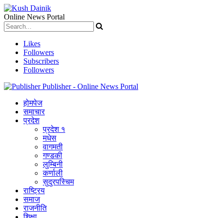
Online News Portal
Likes
Followers
Subscribers
Followers
Publisher - Online News Portal
होमपेज
समाचार
प्रदेश
प्रदेश १
मधेस
वागमती
गण्डकी
लुम्बिनी
कर्णाली
सुदुरपस्चिम
राष्ट्रिय
समाज
राजनीति
शिक्षा