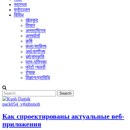
स्वास्थ्य
मनोरञ्जन
विविध
खेलकुद
विचार
अन्तराष्ट्रिय
अन्तर्वार्ता
कृषि
कला/साहित्य
अर्थ/वाणीज्य
धर्म/संस्कृति
पत्र-पत्रिका
फोटो ग्यलरी
रोचक
विज्ञान/प्राविधि
pack054_vj6nbsisoh
Как спроектированы актуальные веб-
приложения