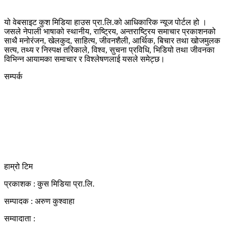
यो वेबसाइट कुश मिडिया हाउस प्रा.लि.को आधिकारिक न्यूज पोर्टल हो ।
जसले नेपाली भाषाको स्थानीय, राष्ट्रिय, अन्तराष्ट्रिय समाचार प्रकाशनको
साथै मनोरंजन, खेलकुद, साहित्य, जीवनशैली, आर्थिक, बिचार तथा खोजमुलक
सत्य, तथ्य र निस्पक्ष तरिकाले, विश्व, सुचना प्रविधि, भिडियो तथा जीवनका
विभिन्न आयामका समाचार र विश्लेषणलाई यसले समेट्छ।
सम्पर्क
कुस मिडिया प्रा‍.लि.
दर्ता नं. २८३५४५/०७८/०७९
कलैया उपमहानगरपालिका-२३, बारा
बारा 44400
kushdainik@gmail.com
+977-9855034640
http://kushdainik.com/
हाम्रो टिम
प्रकाशक : कुस मिडिया प्रा‍.लि.
सम्पादक : अरुण कुश्वाहा
सम्वादाता :