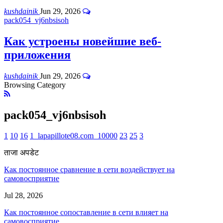
kushdainik
Jun 29, 2026
pack054_vj6nbsisoh
Как устроены новейшие веб-
приложения
kushdainik
Jun 29, 2026
Browsing Category
pack054_vj6nbsisoh
1
10
16
1_lapapillote08.com_10000
23
25
3
ताजा अपडेट
Как постоянное сравнение в сети воздействует на
самовосприятие
Jul 28, 2026
Как постоянное сопоставление в сети влияет на
самовосприятие