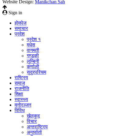
Website Design:
Manikchan Sah
Sign in
होमपेज
समाचार
प्रदेश
प्रदेश १
मधेस
वागमती
गण्डकी
लुम्बिनी
कर्णाली
सुदुरपस्चिम
राष्ट्रिय
समाज
राजनीति
शिक्षा
स्वास्थ्य
मनोरञ्जन
विविध
खेलकुद
विचार
अन्तराष्ट्रिय
अन्तर्वार्ता