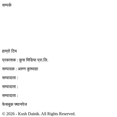
सम्पर्क
कुस मिडिया प्रा‍.लि.
दर्ता नं. २८३५४५/०७८/०७९
कलैया उपमहानगरपालिका-२३, बारा
बारा 44400
kushdainik@gmail.com
+977-9855034640
http://kushdainik.com/
हाम्रो टिम
प्रकाशक : कुस मिडिया प्रा‍.लि.
सम्पादक : अरुण कुश्वाहा
सम्वादाता :
सम्वादाता :
सम्वादाता :
फेसबुक फ्यानपेज
© 2026 - Kush Dainik. All Rights Reserved.