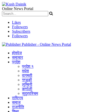
Online News Portal
Likes
Followers
Subscribers
Followers
Publisher - Online News Portal
होमपेज
समाचार
प्रदेश
प्रदेश १
मधेस
वागमती
गण्डकी
लुम्बिनी
कर्णाली
सुदुरपस्चिम
राष्ट्रिय
समाज
राजनीति
शिक्षा