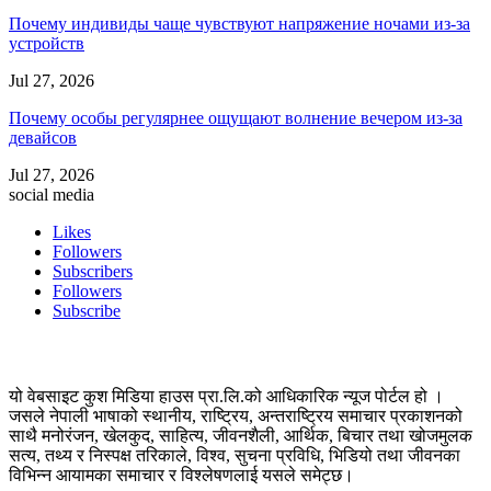
Почему индивиды чаще чувствуют напряжение ночами из-за
устройств
Jul 27, 2026
Почему особы регулярнее ощущают волнение вечером из-за
девайсов
Jul 27, 2026
social media
Likes
Followers
Subscribers
Followers
Subscribe
यो वेबसाइट कुश मिडिया हाउस प्रा.लि.को आधिकारिक न्यूज पोर्टल हो ।
जसले नेपाली भाषाको स्थानीय, राष्ट्रिय, अन्तराष्ट्रिय समाचार प्रकाशनको
साथै मनोरंजन, खेलकुद, साहित्य, जीवनशैली, आर्थिक, बिचार तथा खोजमुलक
सत्य, तथ्य र निस्पक्ष तरिकाले, विश्व, सुचना प्रविधि, भिडियो तथा जीवनका
विभिन्न आयामका समाचार र विश्लेषणलाई यसले समेट्छ।