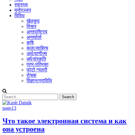
स्वास्थ्य
मनोरञ्जन
विविध
खेलकुद
विचार
अन्तराष्ट्रिय
अन्तर्वार्ता
कृषि
कला/साहित्य
अर्थ/वाणीज्य
धर्म/संस्कृति
पत्र-पत्रिका
फोटो ग्यलरी
रोचक
विज्ञान/प्राविधि
page13
Что такое электронная система и как
она устроена