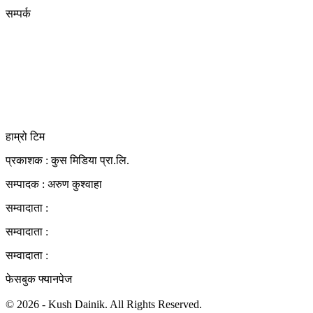
सम्पर्क
कुस मिडिया प्रा‍.लि.
दर्ता नं. २८३५४५/०७८/०७९
कलैया उपमहानगरपालिका-२३, बारा
बारा 44400
kushdainik@gmail.com
+977-9855034640
http://kushdainik.com/
हाम्रो टिम
प्रकाशक : कुस मिडिया प्रा‍.लि.
सम्पादक : अरुण कुश्वाहा
सम्वादाता :
सम्वादाता :
सम्वादाता :
फेसबुक फ्यानपेज
© 2026 - Kush Dainik. All Rights Reserved.