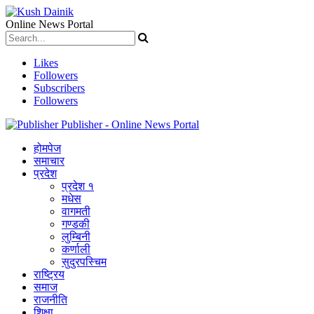
Online News Portal
Likes
Followers
Subscribers
Followers
Publisher - Online News Portal
होमपेज
समाचार
प्रदेश
प्रदेश १
मधेस
वागमती
गण्डकी
लुम्बिनी
कर्णाली
सुदुरपस्चिम
राष्ट्रिय
समाज
राजनीति
शिक्षा