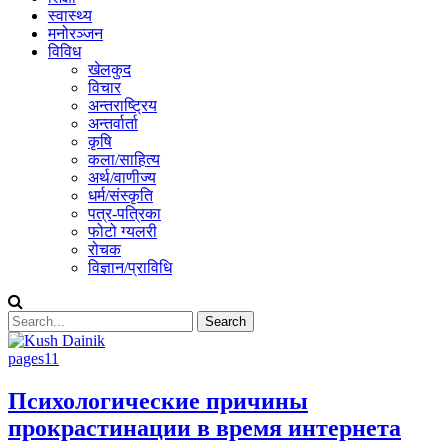
स्वास्थ्य
मनोरञ्जन
विविध
खेलकुद
विचार
अन्तराष्ट्रिय
अन्तर्वार्ता
कृषि
कला/साहित्य
अर्थ/वाणीज्य
धर्म/संस्कृति
पत्र-पत्रिका
फोटो ग्यलरी
रोचक
विज्ञान/प्राविधि
pages11
Психологические причины
прокрастинации в время интернета