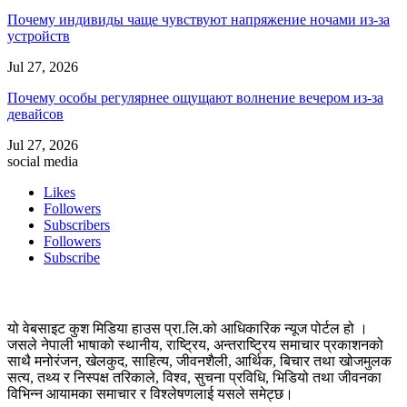
Почему индивиды чаще чувствуют напряжение ночами из-за
устройств
Jul 27, 2026
Почему особы регулярнее ощущают волнение вечером из-за
девайсов
Jul 27, 2026
social media
Likes
Followers
Subscribers
Followers
Subscribe
यो वेबसाइट कुश मिडिया हाउस प्रा.लि.को आधिकारिक न्यूज पोर्टल हो ।
जसले नेपाली भाषाको स्थानीय, राष्ट्रिय, अन्तराष्ट्रिय समाचार प्रकाशनको
साथै मनोरंजन, खेलकुद, साहित्य, जीवनशैली, आर्थिक, बिचार तथा खोजमुलक
सत्य, तथ्य र निस्पक्ष तरिकाले, विश्व, सुचना प्रविधि, भिडियो तथा जीवनका
विभिन्न आयामका समाचार र विश्लेषणलाई यसले समेट्छ।