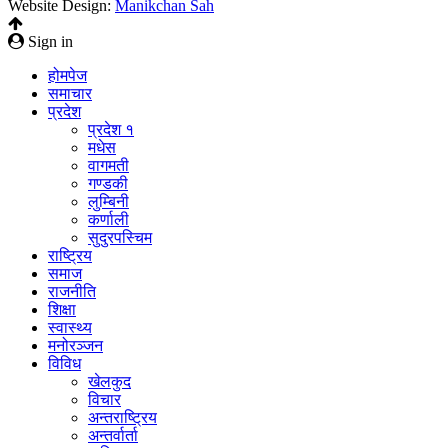
Website Design:
Manikchan Sah
Sign in
होमपेज
समाचार
प्रदेश
प्रदेश १
मधेस
वागमती
गण्डकी
लुम्बिनी
कर्णाली
सुदुरपस्चिम
राष्ट्रिय
समाज
राजनीति
शिक्षा
स्वास्थ्य
मनोरञ्जन
विविध
खेलकुद
विचार
अन्तराष्ट्रिय
अन्तर्वार्ता