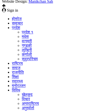
Website Design:
Manikchan Sah
Sign in
होमपेज
समाचार
प्रदेश
प्रदेश १
मधेस
वागमती
गण्डकी
लुम्बिनी
कर्णाली
सुदुरपस्चिम
राष्ट्रिय
समाज
राजनीति
शिक्षा
स्वास्थ्य
मनोरञ्जन
विविध
खेलकुद
विचार
अन्तराष्ट्रिय
अन्तर्वार्ता