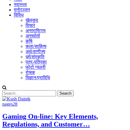
स्वास्थ्य
मनोरञ्जन
विविध
खेलकुद
विचार
अन्तराष्ट्रिय
अन्तर्वार्ता
कृषि
कला/साहित्य
अर्थ/वाणीज्य
धर्म/संस्कृति
पत्र-पत्रिका
फोटो ग्यलरी
रोचक
विज्ञान/प्राविधि
pages28
Gaming On-line: Key Elements,
Regulations, and Customer…