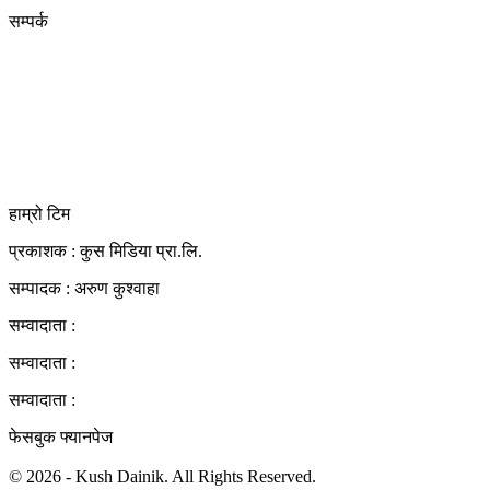
सम्पर्क
कुस मिडिया प्रा‍.लि.
दर्ता नं. २८३५४५/०७८/०७९
कलैया उपमहानगरपालिका-२३, बारा
बारा 44400
kushdainik@gmail.com
+977-9855034640
http://kushdainik.com/
हाम्रो टिम
प्रकाशक : कुस मिडिया प्रा‍.लि.
सम्पादक : अरुण कुश्वाहा
सम्वादाता :
सम्वादाता :
सम्वादाता :
फेसबुक फ्यानपेज
© 2026 - Kush Dainik. All Rights Reserved.