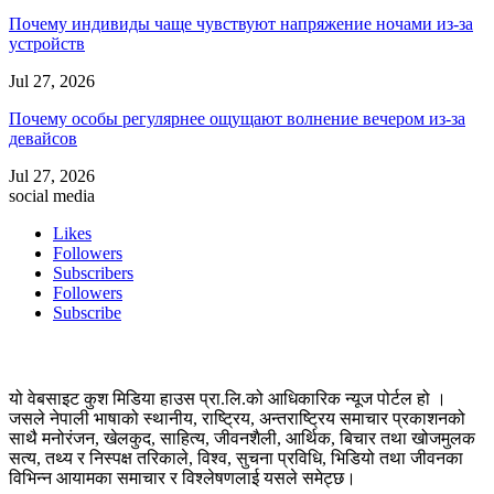
Почему индивиды чаще чувствуют напряжение ночами из-за
устройств
Jul 27, 2026
Почему особы регулярнее ощущают волнение вечером из-за
девайсов
Jul 27, 2026
social media
Likes
Followers
Subscribers
Followers
Subscribe
यो वेबसाइट कुश मिडिया हाउस प्रा.लि.को आधिकारिक न्यूज पोर्टल हो ।
जसले नेपाली भाषाको स्थानीय, राष्ट्रिय, अन्तराष्ट्रिय समाचार प्रकाशनको
साथै मनोरंजन, खेलकुद, साहित्य, जीवनशैली, आर्थिक, बिचार तथा खोजमुलक
सत्य, तथ्य र निस्पक्ष तरिकाले, विश्व, सुचना प्रविधि, भिडियो तथा जीवनका
विभिन्न आयामका समाचार र विश्लेषणलाई यसले समेट्छ।