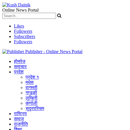
Online News Portal
Likes
Followers
Subscribers
Followers
Publisher - Online News Portal
होमपेज
समाचार
प्रदेश
प्रदेश १
मधेस
वागमती
गण्डकी
लुम्बिनी
कर्णाली
सुदुरपस्चिम
राष्ट्रिय
समाज
राजनीति
शिक्षा