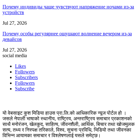
Почему индивиды чаще чувствуют напряжение ночами из-за
устройств
Jul 27, 2026
Почему особы регулярнее ощущают волнение вечером из-за
девайсов
Jul 27, 2026
social media
Likes
Followers
Subscribers
Followers
Subscribe
यो वेबसाइट कुश मिडिया हाउस प्रा.लि.को आधिकारिक न्यूज पोर्टल हो ।
जसले नेपाली भाषाको स्थानीय, राष्ट्रिय, अन्तराष्ट्रिय समाचार प्रकाशनको
साथै मनोरंजन, खेलकुद, साहित्य, जीवनशैली, आर्थिक, बिचार तथा खोजमुलक
सत्य, तथ्य र निस्पक्ष तरिकाले, विश्व, सुचना प्रविधि, भिडियो तथा जीवनका
विभिन्न आयामका समाचार र विश्लेषणलाई यसले समेट्छ।