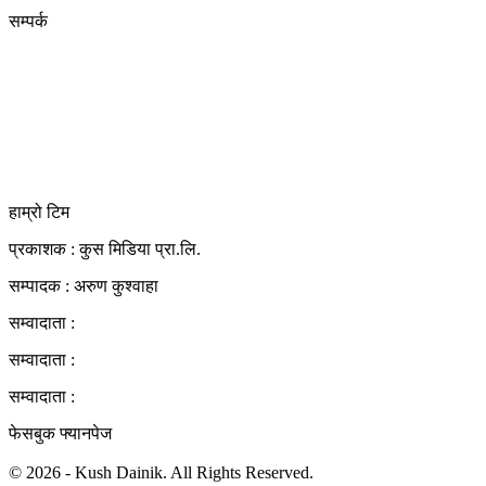
सम्पर्क
कुस मिडिया प्रा‍.लि.
दर्ता नं. २८३५४५/०७८/०७९
कलैया उपमहानगरपालिका-२३, बारा
बारा 44400
kushdainik@gmail.com
+977-9855034640
http://kushdainik.com/
हाम्रो टिम
प्रकाशक : कुस मिडिया प्रा‍.लि.
सम्पादक : अरुण कुश्वाहा
सम्वादाता :
सम्वादाता :
सम्वादाता :
फेसबुक फ्यानपेज
© 2026 - Kush Dainik. All Rights Reserved.